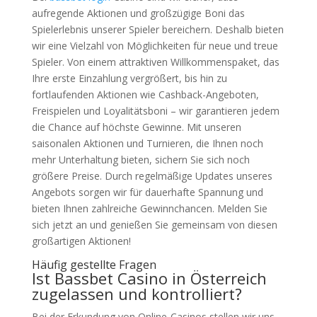
aufregende Aktionen und großzügige Boni das
Spielerlebnis unserer Spieler bereichern. Deshalb bieten
wir eine Vielzahl von Möglichkeiten für neue und treue
Spieler. Von einem attraktiven Willkommenspaket, das
Ihre erste Einzahlung vergrößert, bis hin zu
fortlaufenden Aktionen wie Cashback-Angeboten,
Freispielen und Loyalitätsboni – wir garantieren jedem
die Chance auf höchste Gewinne. Mit unseren
saisonalen Aktionen und Turnieren, die Ihnen noch
mehr Unterhaltung bieten, sichern Sie sich noch
größere Preise. Durch regelmäßige Updates unseres
Angebots sorgen wir für dauerhafte Spannung und
bieten Ihnen zahlreiche Gewinnchancen. Melden Sie
sich jetzt an und genießen Sie gemeinsam von diesen
großartigen Aktionen!
Häufig gestellte Fragen
Ist Bassbet Casino in Österreich
zugelassen und kontrolliert?
Bei der Erkundung von Online-Casinos stellen wir uns