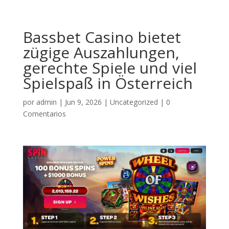
Bassbet Casino bietet
zügige Auszahlungen,
gerechte Spiele und viel
Spielspaß in Österreich
por
admin
|
Jun 9, 2026
|
Uncategorized
|
0
Comentarios