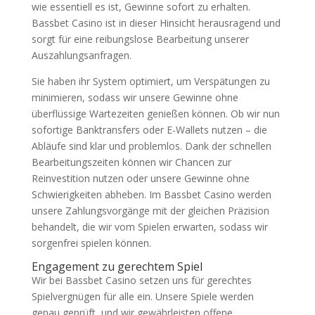
wie essentiell es ist, Gewinne sofort zu erhalten.
Bassbet Casino ist in dieser Hinsicht herausragend und
sorgt für eine reibungslose Bearbeitung unserer
Auszahlungsanfragen.
Sie haben ihr System optimiert, um Verspätungen zu
minimieren, sodass wir unsere Gewinne ohne
überflüssige Wartezeiten genießen können. Ob wir nun
sofortige Banktransfers oder E-Wallets nutzen – die
Abläufe sind klar und problemlos. Dank der schnellen
Bearbeitungszeiten können wir Chancen zur
Reinvestition nutzen oder unsere Gewinne ohne
Schwierigkeiten abheben. Im Bassbet Casino werden
unsere Zahlungsvorgänge mit der gleichen Präzision
behandelt, die wir vom Spielen erwarten, sodass wir
sorgenfrei spielen können.
Engagement zu gerechtem Spiel
Wir bei Bassbet Casino setzen uns für gerechtes
Spielvergnügen für alle ein. Unsere Spiele werden
genau geprüft, und wir gewährleisten offene