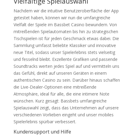
Vielfältige Spielauswahl
Nachdem wir die intuitive Benutzeroberfläche der App
getestet haben, können wir nun die umfangreiche
Vielfalt der Spiele im Bassbet Casino bewundern. Von
mitreißenden Spielautomaten bis hin zu strategischen
Tischspielen ist für jeden Geschmack etwas dabei. Die
Sammlung umfasst beliebte Klassiker und innovative
neue Titel, sodass unser Spielerlebnis stets vielseitig
und fesselnd bleibt. Exzellente Grafiken und passende
Soundtracks werten jedes Spiel auf und vermitteln uns
das Gefühl, direkt auf unseren Geräten in einem
authentischen Casino zu sein. Darüber hinaus schaffen
die Live-Dealer-Optionen eine mitreißende
Atmosphäre, ideal für alle, die eine intimere Note
wünschen. Kurz gesagt: Bassbets umfangreiche
Spielauswahl zeigt, dass das Unternehmen auf unsere
verschiedenen Vorlieben eingeht und unser mobiles
Spielerlebnis spürbar verbessert.
Kundensupport und Hilfe