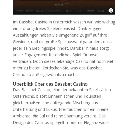
Im Bassbet Casino in Österreich wissen wir, wie wichtig
ein störungsfreies Spielerlebnis ist. Dank zügiger
Auszahlungen haben Sie umgehend Zugriff auf Ihre
Gewinne, und die große Spielauswahl garantiert, dass
jeder sein Lieblingsspiel findet. Darüber hinaus sorgt
unser Engagement für ehrliches Spiel für unser
Vertrauen. Doch dieses lebendige Casino hat noch viel
mehr zu bieten. Entdecken Sie, was das Bassbet
Casino so außergewöhnlich macht.
Überblick über das Bassbet Casino
Das Bassbet Casino, eine der bekannten Spielstätten
Österreichs, bietet Einheimischen und Touristen
gleichermaßen eine aufregende Mischung aus
Unterhaltung und Luxus. Hier tauchen wir ein in eine
Ambiente, die Stil und reine Spannung vereint. Das
Design des Casinos spiegelt moderne Eleganz wider