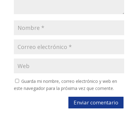
Guarda mi nombre, correo electrónico y web en
este navegador para la próxima vez que comente.