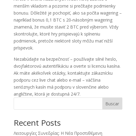
menším vkladom a pozorne si prečítajte podmienky
bonusu. Dôležité je pochopiť, ako sa počíta wagering –
napríklad bonus 0,1 BTC s 20‑násobným wagering
znamená, že musíte staviť 2 BTC pred výberom. Vždy
skontrolujte, ktoré hry prispievajú k splneniu
podmienok, pretože niektoré sloty môžu mať nižší
príspevok.
Nezabúdajte na bezpečnosť – používajte silné heslo,
dvojfaktorovú autentifikáciu a overte si licenciu kasína.
Ak máte akékoľvek otázky, kontaktujte zákaznícku
podporu cez live chat alebo e‑mail – väčšina
serióznych kasín má podporu v slovenčine alebo
angličtine, ktorá je dostupná 24/7.
Buscar
Recent Posts
Λειτουργίες Συνεδρίας: Η Νέα Προστιθέμενη