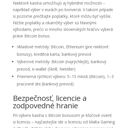
Niektoré kasína umožňujú aj hybridné možnosti –
napríklad výber v eurách po konverzii. V takom prípade
si pozorne prečítajte poplatky, ktoré môžu byť vyššie.
Nižšie poplatky a okamžitý výber sú hlavnými
výhodami, prečo si mnoho slovenských hráčov vyberá
práve Bitcoin bonus.
Vkladové metódy: Bitcoin, Ethereum (pre niektoré
bonusy), kreditná karta, bankový prevod
Výberové metódy: Bitcoin (najrýchlejší), bankový
prevod, e‑wallet (Skrill, Neteller)
Priemerná rýchlosť výberu: 5–15 minút (Bitcoin), 1–3
pracovné dni (bankový prevod)
Bezpečnosť, licencie a
zodpovedné hranie
Pri výbere kasína s Bitcoin bonusom je kľúčové overiť
si licenciu – najčastejšie ide o licenciu od Malta Gaming