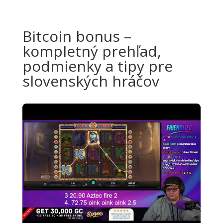
Bitcoin bonus –
kompletný prehľad,
podmienky a tipy pre
slovenských hráčov