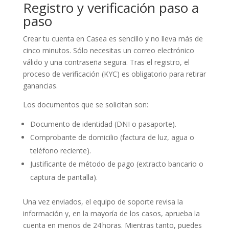
Registro y verificación paso a
paso
Crear tu cuenta en Casea es sencillo y no lleva más de
cinco minutos. Sólo necesitas un correo electrónico
válido y una contraseña segura. Tras el registro, el
proceso de verificación (KYC) es obligatorio para retirar
ganancias.
Los documentos que se solicitan son:
Documento de identidad (DNI o pasaporte).
Comprobante de domicilio (factura de luz, agua o
teléfono reciente).
Justificante de método de pago (extracto bancario o
captura de pantalla).
Una vez enviados, el equipo de soporte revisa la
información y, en la mayoría de los casos, aprueba la
cuenta en menos de 24 horas. Mientras tanto, puedes