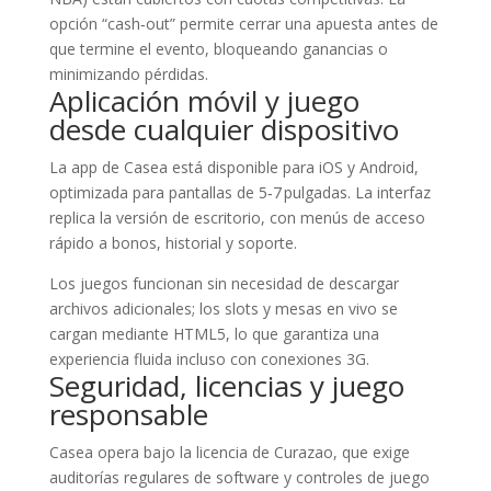
opción “cash‑out” permite cerrar una apuesta antes de
que termine el evento, bloqueando ganancias o
minimizando pérdidas.
Aplicación móvil y juego
desde cualquier dispositivo
La app de Casea está disponible para iOS y Android,
optimizada para pantallas de 5‑7 pulgadas. La interfaz
replica la versión de escritorio, con menús de acceso
rápido a bonos, historial y soporte.
Los juegos funcionan sin necesidad de descargar
archivos adicionales; los slots y mesas en vivo se
cargan mediante HTML5, lo que garantiza una
experiencia fluida incluso con conexiones 3G.
Seguridad, licencias y juego
responsable
Casea opera bajo la licencia de Curazao, que exige
auditorías regulares de software y controles de juego