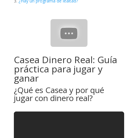
¿Hay un programa de lealtad?
Casea Dinero Real: Guía
práctica para jugar y
ganar
¿Qué es Casea y por qué
jugar con dinero real?