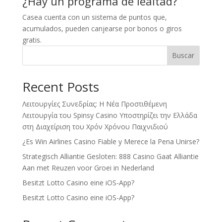
¿Hay un programa de lealtad?
Casea cuenta con un sistema de puntos que,
acumulados, pueden canjearse por bonos o giros
gratis.
Buscar
Recent Posts
Λειτουργίες Συνεδρίας: Η Νέα Προστιθέμενη
Λειτουργία του Spinsy Casino Υποστηρίζει την Ελλάδα
στη Διαχείριση του Χρόν Χρόνου Παιχνιδιού
¿Es Win Airlines Casino Fiable y Merece la Pena Unirse?
Strategisch Alliantie Gesloten: 888 Casino Gaat Alliantie
Aan met Reuzen voor Groei in Nederland
Besitzt Lotto Casino eine iOS-App?
Besitzt Lotto Casino eine iOS-App?