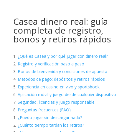
Casea dinero real: guía
completa de registro,
bonos y retiros rápidos
¿Qué es Casea y por qué jugar con dinero real?
Registro y verificación paso a paso
Bonos de bienvenida y condiciones de apuesta
Métodos de pago: depósitos y retiros rápidos
Experiencia en casino en vivo y sportsbook
Aplicación móvil y juego desde cualquier dispositivo
Seguridad, licencias y juego responsable
Preguntas frecuentes (FAQ)
¿Puedo jugar sin descargar nada?
¿Cuánto tiempo tardan los retiros?