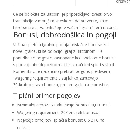
država
Če se odločite za Bitcoin, je priporočljivo izvesti prvo
transakcijo z manjšim zneskom, da preverite, kako
hitro se sredstva prikažejo v vašem igralniškem računu.
Bonusi, dobrodošlica in pogoji
Večina spletnih igralnic ponuja privlačne bonuse za
nove igralce, ki se odločijo igraj z Bitcoinom. Te
ponudbe so pogosto zasnovane kot “welcome bonus”
s podvojenim depozitom ali brezplačnimi spin-i v slotih.
Pomembno je natančno prebrati pogoje, predvsem
“wagering requirements”, saj lahko zahtevajo
30‑kratno stavo bonusa, preden ga lahko sprostite.
Tipični primer pogojev
Minimalni depozit za aktivacijo bonusa: 0,001 BTC.
Wagering requirement: 20× znesek bonusa.
Največja omejitev izplačila bonusa: 0,5 BTC na
enkrat.