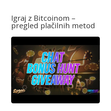
Igraj z Bitcoinom –
pregled plačilnih metod