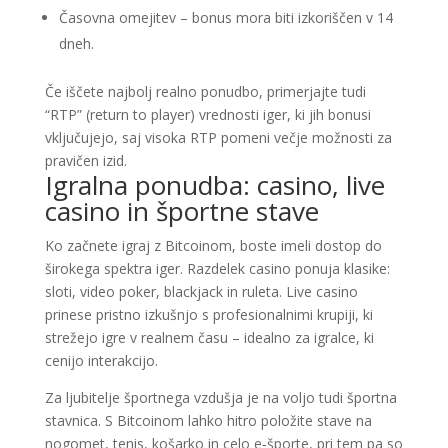
Časovna omejitev – bonus mora biti izkoriščen v 14
dneh.
Če iščete najbolj realno ponudbo, primerjajte tudi
“RTP” (return to player) vrednosti iger, ki jih bonusi
vključujejo, saj visoka RTP pomeni večje možnosti za
pravičen izid.
Igralna ponudba: casino, live
casino in športne stave
Ko začnete igraj z Bitcoinom, boste imeli dostop do
širokega spektra iger. Razdelek casino ponuja klasike:
sloti, video poker, blackjack in ruleta. Live casino
prinese pristno izkušnjo s profesionalnimi krupiji, ki
strežejo igre v realnem času – idealno za igralce, ki
cenijo interakcijo.
Za ljubitelje športnega vzdušja je na voljo tudi športna
stavnica. S Bitcoinom lahko hitro položite stave na
nogomet, tenis, košarko in celo e‑športe, pri tem pa so