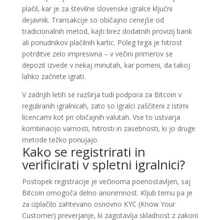
plačil, kar je za številne slovenske igralce ključni
dejavnik. Transakcije so običajno cenejše od
tradicionalnih metod, kajti brez dodatnih provizij bank
ali ponudnikov plačilnih kartic. Poleg tega je hitrost
potrditve zelo impresivna – v večini primerov se
depozit izvede v nekaj minutah, kar pomeni, da takoj
lahko začnete igrati.
V zadnjih letih se razširja tudi podpora za Bitcoin v
reguliranih igralnicah, zato so igralci zaščiteni z istimi
licencami kot pri običajnih valutah. Vse to ustvarja
kombinacijo varnosti, hitrosti in zasebnosti, ki jo druge
metode težko ponujajo.
Kako se registrirati in
verificirati v spletni igralnici?
Postopek registracije je večinoma poenostavljen, saj
Bitcoin omogoča delno anonimnost. Kljub temu pa je
za izplačilo zahtevano osnovno KYC (Know Your
Customer) preverjanje, ki zagotavlja skladnost z zakoni