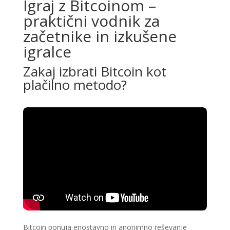
Igraj z Bitcoinom –
praktični vodnik za
začetnike in izkušene
igralce
Zakaj izbrati Bitcoin kot
plačilno metodo?
Bitcoin ponuja enostavno in anonimno reševanje