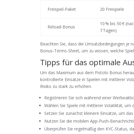
Freispiel‑Paket
20 Freispiele
10 % bis 50 € (na
Reload‑Bonus
7 Tagen)
Beachten Sie, dass die Umsatzbedingungen je nac
Bonus‑Terms‑Sheet, um zu wissen, welche Spiele
Tipps für das optimale Au
Um das Maximum aus dem Pistolo Bonus herauszu
kontrollierte Einsätze in Spielen mit mittlerer Vo
Risiko zu stark zu erhöhen.
Registrieren Sie sich während einer Werbeaktio
Wählen Sie Spiele mit mittlerer Volatilität, um
Setzen Sie zunächst kleinere Einsätze, um das
Nutzen Sie die mobilen App‑Push‑Benachricht
Überprüfen Sie regelmäßig den KYC‑Status, d