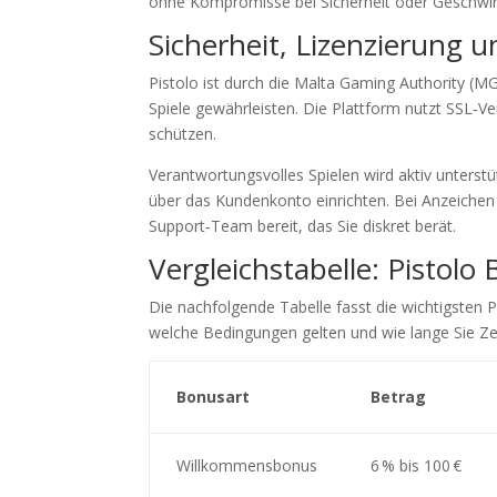
ohne Kompromisse bei Sicherheit oder Geschwin
Sicherheit, Lizenzierung 
Pistolo ist durch die Malta Gaming Authority (MGA
Spiele gewährleisten. Die Plattform nutzt SSL‑V
schützen.
Verantwortungsvolles Spielen wird aktiv unterstü
über das Kundenkonto einrichten. Bei Anzeichen 
Support‑Team bereit, das Sie diskret berät.
Vergleichstabelle: Pistolo
Die nachfolgende Tabelle fasst die wichtigsten
welche Bedingungen gelten und wie lange Sie Ze
Bonusart
Betrag
Willkommensbonus
6 % bis 100 €