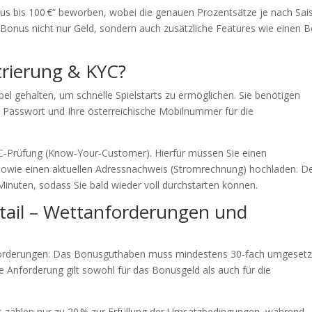
onus bis 100 €“ beworben, wobei die genauen Prozentsätze je nach Sai
r Bonus nicht nur Geld, sondern auch zusätzliche Features wie einen 
strierung & KYC?
el gehalten, um schnelle Spielstarts zu ermöglichen. Sie benötigen
res Passwort und Ihre österreichische Mobilnummer für die
C‑Prüfung (Know‑Your‑Customer). Hierfür müssen Sie einen
 sowie einen aktuellen Adressnachweis (Stromrechnung) hochladen. D
Minuten, sodass Sie bald wieder voll durchstarten können.
ail – Wettanforderungen und
forderungen: Das Bonusguthaben muss mindestens 30‑fach umgesetz
e Anforderung gilt sowohl für das Bonusgeld als auch für die
ots zählen nur zu 20 % zur Erfüllung der Umsatzbedingungen, während