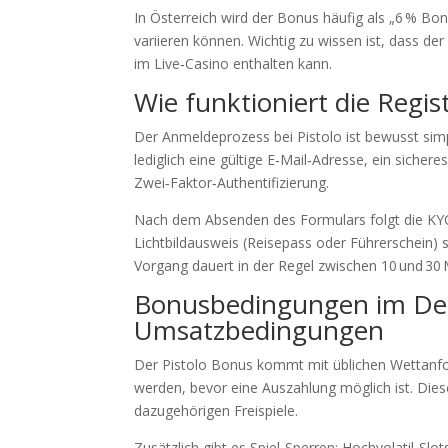
In Österreich wird der Bonus häufig als „6 % B
variieren können. Wichtig zu wissen ist, dass de
im Live‑Casino enthalten kann.
Wie funktioniert die Regi
Der Anmeldeprozess bei Pistolo ist bewusst simp
lediglich eine gültige E‑Mail‑Adresse, ein siche
Zwei‑Faktor‑Authentifizierung.
Nach dem Absenden des Formulars folgt die KY
Lichtbildausweis (Reisepass oder Führerschein)
Vorgang dauert in der Regel zwischen 10 und 30 
Bonusbedingungen im Det
Umsatzbedingungen
Der Pistolo Bonus kommt mit üblichen Wettan
werden, bevor eine Auszahlung möglich ist. Dies
dazugehörigen Freispiele.
Zusätzlich gibt es Spiel‑Sperren: Hochvolatil‑Sl