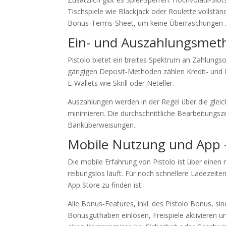
Tischspiele wie Blackjack oder Roulette vollstä
Bonus‑Terms‑Sheet, um keine Überraschungen z
Ein- und Auszahlungsmeth
Pistolo bietet ein breites Spektrum an Zahlungsop
gängigen Deposit‑Methoden zählen Kredit‑ und D
E‑Wallets wie Skrill oder Neteller.
Auszahlungen werden in der Regel über die glei
minimieren. Die durchschnittliche Bearbeitungsze
Banküberweisungen.
Mobile Nutzung und App 
Die mobile Erfahrung von Pistolo ist über einen
reibungslos läuft. Für noch schnellere Ladezeite
App Store zu finden ist.
Alle Bonus‑Features, inkl. des Pistolo Bonus, si
Bonusguthaben einlösen, Freispiele aktivieren 