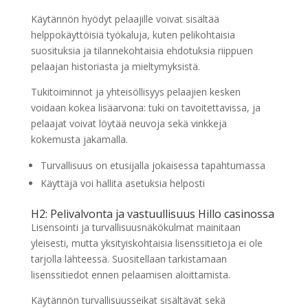
Käytännön hyödyt pelaajille voivat sisältää
helppokäyttöisiä työkaluja, kuten pelikohtaisia
suosituksia ja tilannekohtaisia ehdotuksia riippuen
pelaajan historiasta ja mieltymyksistä.
Tukitoiminnot ja yhteisöllisyys pelaajien kesken
voidaan kokea lisäarvona: tuki on tavoitettavissa, ja
pelaajat voivat löytää neuvoja sekä vinkkejä
kokemusta jakamalla.
Turvallisuus on etusijalla jokaisessa tapahtumassa
Käyttäjä voi hallita asetuksia helposti
H2: Pelivalvonta ja vastuullisuus Hillo casinossa
Lisensointi ja turvallisuusnäkökulmat mainitaan
yleisesti, mutta yksityiskohtaisia lisenssitietoja ei ole
tarjolla lähteessä. Suositellaan tarkistamaan
lisenssitiedot ennen pelaamisen aloittamista.
Käytännön turvallisuusseikat sisältävät sekä