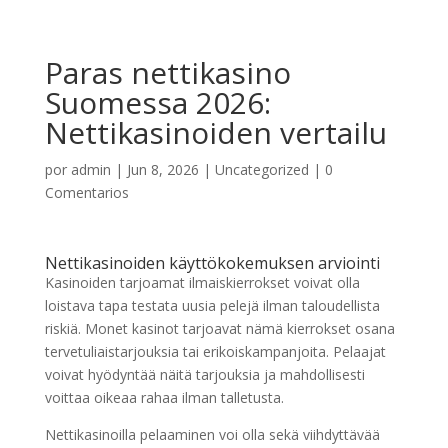
Paras nettikasino
Suomessa 2026:
Nettikasinoiden vertailu
por
admin
|
Jun 8, 2026
|
Uncategorized
|
0
Comentarios
Nettikasinoiden käyttökokemuksen arviointi
Kasinoiden tarjoamat ilmaiskierrokset voivat olla
loistava tapa testata uusia pelejä ilman taloudellista
riskiä. Monet kasinot tarjoavat nämä kierrokset osana
tervetuliaistarjouksia tai erikoiskampanjoita. Pelaajat
voivat hyödyntää näitä tarjouksia ja mahdollisesti
voittaa oikeaa rahaa ilman talletusta.
Nettikasinoilla pelaaminen voi olla sekä viihdyttävää