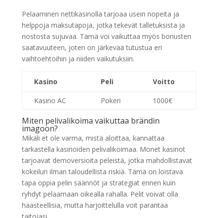
Pelaaminen nettikasinolla tarjoaa usein nopeita ja
helppoja maksutapoja, jotka tekevät talletuksista ja
nostosta sujuvaa. Tämä voi vaikuttaa myös bonusten
saatavuuteen, joten on järkevää tutustua eri
vaihtoehtoihin ja niiden vaikutuksiin.
Kasino
Peli
Voitto
Kasino AC
Pokeri
1000€
Miten pelivalikoima vaikuttaa brändin
imagoon?
Mikäli et ole varma, mistä aloittaa, kannattaa
tarkastella kasinoiden pelivalikoimaa. Monet kasinot
tarjoavat demoversioita peleistä, jotka mahdollistavat
kokeilun ilman taloudellista riskiä. Tämä on loistava
tapa oppia pelin säännöt ja strategiat ennen kuin
ryhdyt pelaamaan oikealla rahalla. Pelit voivat olla
haasteellisia, mutta harjoittelulla voit parantaa
taitojasi.