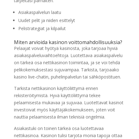
tarpeitasi parhaiten.
Asiakaspalvelun laatu
Uudet pelit ja niiden esittelyt
Pelistrategiat ja kilpailut
Miten arvioida kasinon voittomahdollisuuksia?
Pelaajat voivat hyötyä kasinosta, joka tarjoaa hyviä
asiakaspalveluvaihtoehtoja. Luotettava asiakaspalvelu
on tärkeä osa nettikasinon toimintaa, ja se voi tehdä
pelikokemuksestasi sujuvampaa. Tarkista, tarjoaako
kasino live-chatin, puhelinpalvelun tai sähköpostituen.
Tarkista nettikasinon käyttöliittymä ennen
rekisteröitymistä. Hyvä käyttöliittymä tekee
pelaamisesta mukavaa ja sujuvaa. Luotettavat kasinot
investoivat myös käyttäjäkokemukseen, joten voit
nauttia pelaamisesta ilman teknisiä ongelmia.
Asiakastuki on toinen tärkeä osa luotettavaa
nettikasinoa. Kasinon tulisi tarjota monia tapoja ottaa