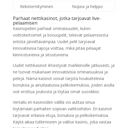
Rekisteröityminen
Nopea ja helppo
Parhaat nettikasinot, jotka tarjoavat live-
pelaamisen
Kasinopelien parhaat ominaisuudet, kuten
voittokertoimet ja bonuspelit, tekevät pelaamisesta
entistä jännittävämpää. Uudet pelit tarjoavat
innovatiivisia tapoja voittaa, mikä pitää pelaajat
kiinnostuneina ja sitoutuneina.
Uudet nettikasinot ilmestyvät markkinoille jatkuvasti, ja
ne tuovat mukanaan innovatiivisia ominaisuuksia ja
pelejä. Nämä kasinot voivat tarjota houkuttelevia
bonuksia ja ainutlaatuisia pelikokemuksia, joiden avulla
voit erottua joukosta ja löytää omat suosikkisi.
Vertailu eri kasinoiden välillä voi auttaa sinua
löytämään parhaiten sopivan vaihtoehdon. Eri kasinot
tarjoavat erilaisia etuja, bonuksia ja pelikokemuksia.
Käytä aikaa tutkimiseen ja valitse kasino, joka vastaa