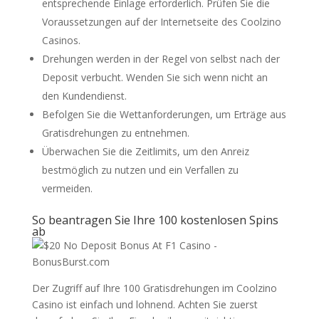
entsprechende Einlage erforderlich. Prüfen Sie die
Voraussetzungen auf der Internetseite des Coolzino
Casinos.
Drehungen werden in der Regel von selbst nach der
Deposit verbucht. Wenden Sie sich wenn nicht an
den Kundendienst.
Befolgen Sie die Wettanforderungen, um Erträge aus
Gratisdrehungen zu entnehmen.
Überwachen Sie die Zeitlimits, um den Anreiz
bestmöglich zu nutzen und ein Verfallen zu
vermeiden.
So beantragen Sie Ihre 100 kostenlosen Spins
ab
Der Zugriff auf Ihre 100 Gratisdrehungen im Coolzino
Casino ist einfach und lohnend. Achten Sie zuerst