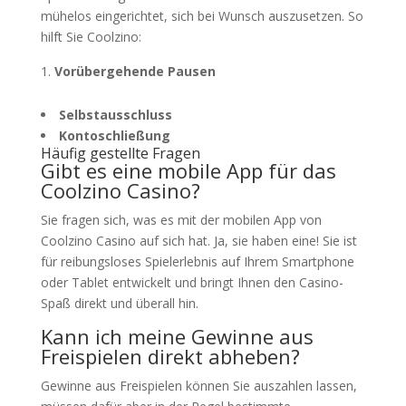
mühelos eingerichtet, sich bei Wunsch auszusetzen. So
hilft Sie Coolzino:
Vorübergehende Pausen
Selbstausschluss
Kontoschließung
Häufig gestellte Fragen
Gibt es eine mobile App für das
Coolzino Casino?
Sie fragen sich, was es mit der mobilen App von
Coolzino Casino auf sich hat. Ja, sie haben eine! Sie ist
für reibungsloses Spielerlebnis auf Ihrem Smartphone
oder Tablet entwickelt und bringt Ihnen den Casino-
Spaß direkt und überall hin.
Kann ich meine Gewinne aus
Freispielen direkt abheben?
Gewinne aus Freispielen können Sie auszahlen lassen,