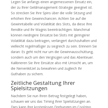
Legen Sie anfangs einen angemessenen Einsatz ein,
der zu Ihrer Geldmanagement-Strategie geeignet ist.
So strecken Sie Ihre Spins über die volle Sitzung und
erhöhen Ihre Gewinnchancen. Achten Sie auf die
Gewinntabelle und Volatilität des Slots, da diese Ihre
Rendite und Ihr Wagnis beeinträchtigen. Manchmal
können niedrigere Einsätze bei Slots mit geringerer
Volatilität dazu beitragen, verlängert durchzuhalten und
vielleicht regelmäßiger zu siegreich zu sein. Erinnern Sie
daran: Es geht nicht nur um die Gewinnausschüttung,
sondern auch um den Vergnügen und das Abenteuer.
Kalibrieren Sie Ihre Einsätze also mit Umsicht an, um
die Nervenkitzel zu bewahren und zugleich Ihr
Guthaben zu sichern.
Zeitliche Gestaltung Ihrer
Spielsitzungen
Nachdem Sie nun Ihren Betrag festgelegt haben,
schauen wir uns das Timing Ihrer Spielsitzungen an.
Dies kann Ihre kostenlosen Drehungen im Coolzino