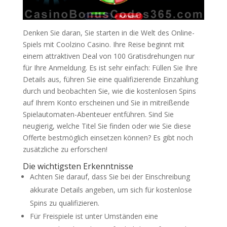
Denken Sie daran, Sie starten in die Welt des Online-
Spiels mit Coolzino Casino. Ihre Reise beginnt mit
einem attraktiven Deal von 100 Gratisdrehungen nur
für Ihre Anmeldung. Es ist sehr einfach: Füllen Sie Ihre
Details aus, führen Sie eine qualifizierende Einzahlung
durch und beobachten Sie, wie die kostenlosen Spins
auf Ihrem Konto erscheinen und Sie in mitreißende
Spielautomaten-Abenteuer entführen. Sind Sie
neugierig, welche Titel Sie finden oder wie Sie diese
Offerte bestmöglich einsetzen können? Es gibt noch
zusätzliche zu erforschen!
Die wichtigsten Erkenntnisse
Achten Sie darauf, dass Sie bei der Einschreibung
akkurate Details angeben, um sich für kostenlose
Spins zu qualifizieren.
Für Freispiele ist unter Umständen eine