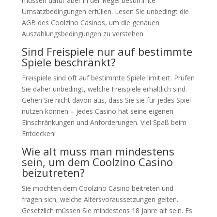
müssen dafür aber in der Regel bestimmte
Umsatzbedingungen erfüllen. Lesen Sie unbedingt die
AGB des Coolzino Casinos, um die genauen
Auszahlungsbedingungen zu verstehen.
Sind Freispiele nur auf bestimmte
Spiele beschränkt?
Freispiele sind oft auf bestimmte Spiele limitiert. Prüfen
Sie daher unbedingt, welche Freispiele erhältlich sind.
Gehen Sie nicht davon aus, dass Sie sie für jedes Spiel
nutzen können – jedes Casino hat seine eigenen
Einschränkungen und Anforderungen. Viel Spaß beim
Entdecken!
Wie alt muss man mindestens
sein, um dem Coolzino Casino
beizutreten?
Sie möchten dem Coolzino Casino beitreten und
fragen sich, welche Altersvoraussetzungen gelten.
Gesetzlich müssen Sie mindestens 18 Jahre alt sein. Es