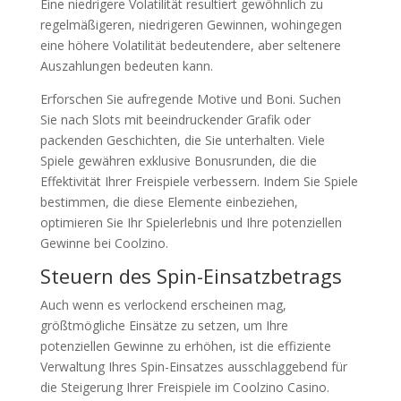
Eine niedrigere Volatilität resultiert gewöhnlich zu
regelmäßigeren, niedrigeren Gewinnen, wohingegen
eine höhere Volatilität bedeutendere, aber seltenere
Auszahlungen bedeuten kann.
Erforschen Sie aufregende Motive und Boni. Suchen
Sie nach Slots mit beeindruckender Grafik oder
packenden Geschichten, die Sie unterhalten. Viele
Spiele gewähren exklusive Bonusrunden, die die
Effektivität Ihrer Freispiele verbessern. Indem Sie Spiele
bestimmen, die diese Elemente einbeziehen,
optimieren Sie Ihr Spielerlebnis und Ihre potenziellen
Gewinne bei Coolzino.
Steuern des Spin-Einsatzbetrags
Auch wenn es verlockend erscheinen mag,
größtmögliche Einsätze zu setzen, um Ihre
potenziellen Gewinne zu erhöhen, ist die effiziente
Verwaltung Ihres Spin-Einsatzes ausschlaggebend für
die Steigerung Ihrer Freispiele im Coolzino Casino.