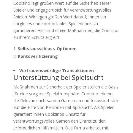
Coolzino legt großen Wert auf die Sicherheit seiner
Spieler und engagiert sich für verantwortungsvolles
Spielen. Wir legen großen Wert darauf, Ihnen ein
sorgloses und komfortables Spielerlebnis zu
garantieren. Hier sind einige Maßnahmen, die Coolzino
zu Ihrem Schutz ergreift:
Selbstausschluss-Optionen
Kontoverifizierung
Vertrauenswürdige Transaktionen
Unterstützung bei Spielsucht
Maßnahmen zur Sicherheit der Spieler stellen die Basis
für eine sorglose Spielatmosphäre. Coolzino erkennt
die Relevanz achtsamen Gamen an und fokussiert sich
auf die Hilfe von Personen mit Spielsucht. Als Spieler
garantiert Ihnen Coolzinos Einsatz für
verantwortungsvolles Gamen den Eintritt zu den
erforderlichen Hilfsmitteln. Das Firma arbeitet mit