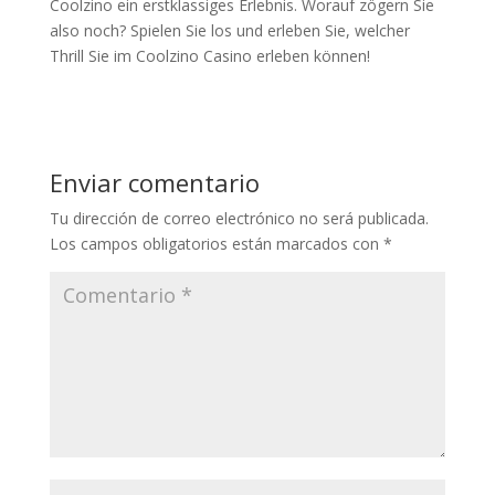
Coolzino ein erstklassiges Erlebnis. Worauf zögern Sie
also noch? Spielen Sie los und erleben Sie, welcher
Thrill Sie im Coolzino Casino erleben können!
Enviar comentario
Tu dirección de correo electrónico no será publicada.
Los campos obligatorios están marcados con
*