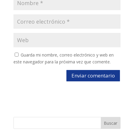
Guarda mi nombre, correo electrónico y web en
este navegador para la próxima vez que comente.
Buscar