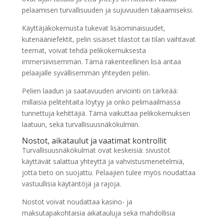
pelaamisen turvallisuuden ja sujuvuuden takaamiseksi.
Käyttäjäkokemusta tukevat lisäominaisuudet,
kutenääniefektit, pelin sisäiset tilastot tai tilan vaihtavat
teemat, voivat tehdä pelikokemuksesta
immersiivisemmän. Tämä rakenteellinen lisä antaa
pelaajalle syvällisemmän yhteyden peliin.
Pelien laadun ja saatavuuden arviointi on tärkeää:
millaisia pelitehtaita löytyy ja onko pelimaailmassa
tunnettuja kehittäjiä. Tämä vaikuttaa pelikokemuksen
laatuun, sekä turvallisuusnäkökulmiin.
Nostot, aikataulut ja vaatimat kontrollit
Turvallisuusnäkökulmat ovat keskeisiä: sivustot
käyttävät salattua yhteyttä ja vahvistusmenetelmiä,
jotta tieto on suojattu. Pelaajien tulee myös noudattaa
vastuullisia käytäntöjä ja rajoja.
Nostot voivat noudattaa kasino- ja
maksutapakohtaisia aikatauluja sekä mahdollisia