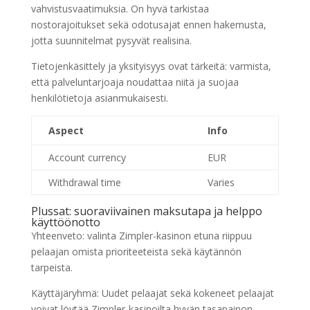
vahvistusvaatimuksia. On hyvä tarkistaa
nostorajoitukset sekä odotusajat ennen hakemusta,
jotta suunnitelmat pysyvät realisina.
Tietojenkäsittely ja yksityisyys ovat tärkeitä: varmista,
että palveluntarjoaja noudattaa niitä ja suojaa
henkilötietoja asianmukaisesti.
Aspect
Info
Account currency
EUR
Withdrawal time
Varies
Plussat: suoraviivainen maksutapa ja helppo
käyttöönotto
Yhteenveto: valinta Zimpler-kasinon etuna riippuu
pelaajan omista prioriteeteista sekä käytännön
tarpeista.
Käyttäjäryhmä: Uudet pelaajat sekä kokeneet pelaajat
voivat löytää Zimpler-kasinoilta hyvän tasapainon