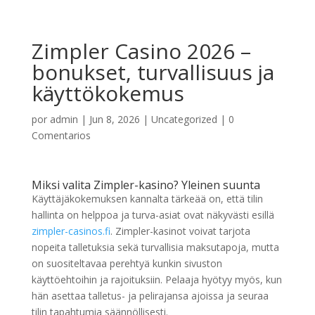
Zimpler Casino 2026 –
bonukset, turvallisuus ja
käyttökokemus
por
admin
|
Jun 8, 2026
|
Uncategorized
|
0
Comentarios
Miksi valita Zimpler-kasino? Yleinen suunta
Käyttäjäkokemuksen kannalta tärkeää on, että tilin
hallinta on helppoa ja turva-asiat ovat näkyvästi esillä
zimpler-casinos.fi
. Zimpler-kasinot voivat tarjota
nopeita talletuksia sekä turvallisia maksutapoja, mutta
on suositeltavaa perehtyä kunkin sivuston
käyttöehtoihin ja rajoituksiin. Pelaaja hyötyy myös, kun
hän asettaa talletus- ja pelirajansa ajoissa ja seuraa
tilin tapahtumia säännöllisesti.