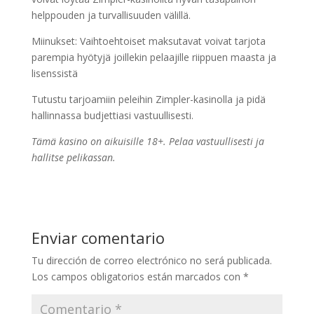
helppouden ja turvallisuuden välillä.
Miinukset: Vaihtoehtoiset maksutavat voivat tarjota
parempia hyötyjä joillekin pelaajille riippuen maasta ja
lisenssistä
Tutustu tarjoamiin peleihin Zimpler-kasinolla ja pidä
hallinnassa budjettiasi vastuullisesti.
Tämä kasino on aikuisille 18+. Pelaa vastuullisesti ja
hallitse pelikassan.
Enviar comentario
Tu dirección de correo electrónico no será publicada.
Los campos obligatorios están marcados con
*