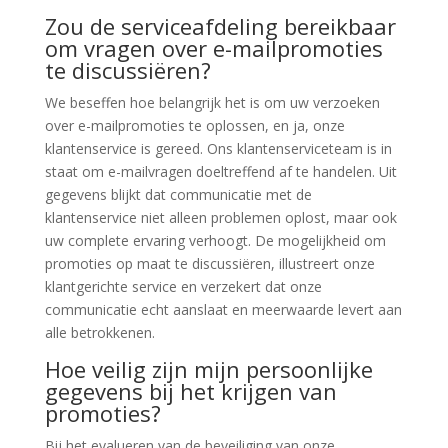
Zou de serviceafdeling bereikbaar
om vragen over e-mailpromoties
te discussiëren?
We beseffen hoe belangrijk het is om uw verzoeken
over e-mailpromoties te oplossen, en ja, onze
klantenservice is gereed. Ons klantenserviceteam is in
staat om e-mailvragen doeltreffend af te handelen. Uit
gegevens blijkt dat communicatie met de
klantenservice niet alleen problemen oplost, maar ook
uw complete ervaring verhoogt. De mogelijkheid om
promoties op maat te discussiëren, illustreert onze
klantgerichte service en verzekert dat onze
communicatie echt aanslaat en meerwaarde levert aan
alle betrokkenen.
Hoe veilig zijn mijn persoonlijke
gegevens bij het krijgen van
promoties?
Bij het evalueren van de beveiliging van onze