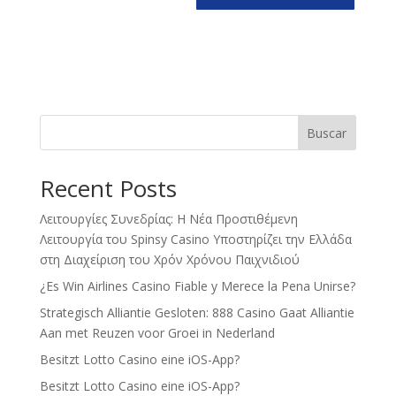
Buscar
Recent Posts
Λειτουργίες Συνεδρίας: Η Νέα Προστιθέμενη
Λειτουργία του Spinsy Casino Υποστηρίζει την Ελλάδα
στη Διαχείριση του Χρόν Χρόνου Παιχνιδιού
¿Es Win Airlines Casino Fiable y Merece la Pena Unirse?
Strategisch Alliantie Gesloten: 888 Casino Gaat Alliantie
Aan met Reuzen voor Groei in Nederland
Besitzt Lotto Casino eine iOS-App?
Besitzt Lotto Casino eine iOS-App?