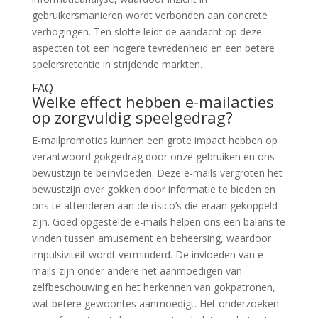
gebruikersmanieren wordt verbonden aan concrete
verhogingen. Ten slotte leidt de aandacht op deze
aspecten tot een hogere tevredenheid en een betere
spelersretentie in strijdende markten.
FAQ
Welke effect hebben e-mailacties
op zorgvuldig speelgedrag?
E-mailpromoties kunnen een grote impact hebben op
verantwoord gokgedrag door onze gebruiken en ons
bewustzijn te beïnvloeden. Deze e-mails vergroten het
bewustzijn over gokken door informatie te bieden en
ons te attenderen aan de risico’s die eraan gekoppeld
zijn. Goed opgestelde e-mails helpen ons een balans te
vinden tussen amusement en beheersing, waardoor
impulsiviteit wordt verminderd. De invloeden van e-
mails zijn onder andere het aanmoedigen van
zelfbeschouwing en het herkennen van gokpatronen,
wat betere gewoontes aanmoedigt. Het onderzoeken