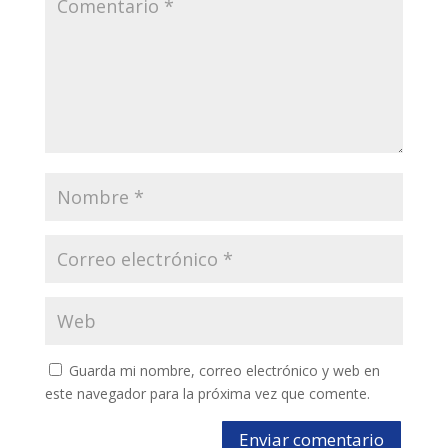
Guarda mi nombre, correo electrónico y web en
este navegador para la próxima vez que comente.