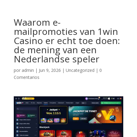
Waarom e-
mailpromoties van 1win
Casino er echt toe doen:
de mening van een
Nederlandse speler
por
admin
|
Jun 9, 2026
|
Uncategorized
|
0
Comentarios