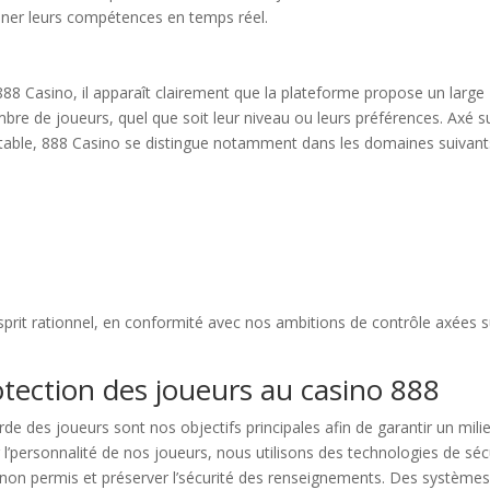
nner leurs compétences en temps réel.
 888 Casino, il apparaît clairement que la plateforme propose un large
bre de joueurs, quel que soit leur niveau ou leurs préférences. Axé s
e table, 888 Casino se distingue notamment dans les domaines suivant
prit rationnel, en conformité avec nos ambitions de contrôle axées s
otection des joueurs au casino 888
de des joueurs sont nos objectifs principales afin de garantir un mili
 l’personnalité de nos joueurs, nous utilisons des technologies de séc
on permis et préserver l’sécurité des renseignements. Des systèmes