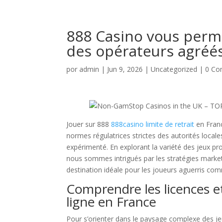
888 Casino vous perme
des opérateurs agréés
por
admin
|
Jun 9, 2026
|
Uncategorized
|
0 Co
Jouer sur 888
888casino limite de retrait
en Franc
normes régulatrices strictes des autorités locales
expérimenté. En explorant la variété des jeux pro
nous sommes intrigués par les stratégies marketi
destination idéale pour les joueurs aguerris co
Comprendre les licences e
ligne en France
Pour s’orienter dans le paysage complexe des jeu