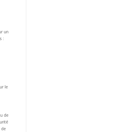
ur un
s :
ur le
eu de
urité
 de