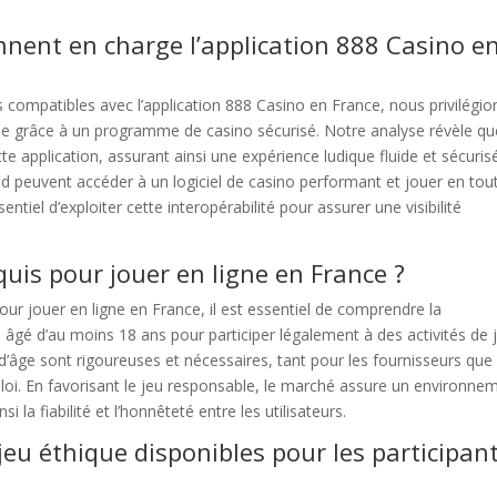
nent en charge l’application 888 Casino e
s compatibles avec l’application 888 Casino en France, nous privilégio
ile grâce à un programme de casino sécurisé. Notre analyse révèle qu
te application, assurant ainsi une expérience ludique fluide et sécuris
id peuvent accéder à un logiciel de casino performant et jouer en tou
sentiel d’exploiter cette interopérabilité pour assurer une visibilité
uis pour jouer en ligne en France ?
our jouer en ligne en France, il est essentiel de comprendre la
e âgé d’au moins 18 ans pour participer légalement à des activités de 
 d’âge sont rigoureuses et nécessaires, tant pour les fournisseurs que
a loi. En favorisant le jeu responsable, le marché assure un environne
i la fiabilité et l’honnêteté entre les utilisateurs.
jeu éthique disponibles pour les participan