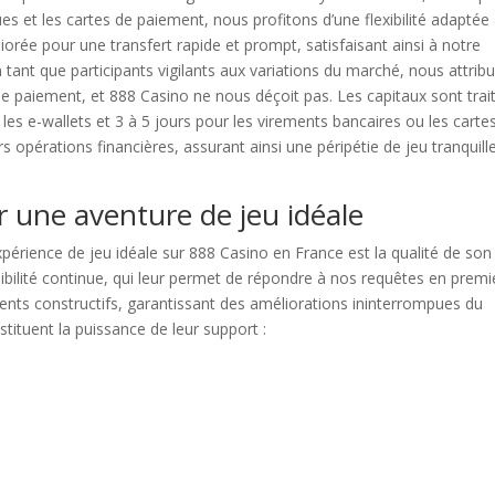
ues et les cartes de paiement, nous profitons d’une flexibilité adaptée
rée pour une transfert rapide et prompt, satisfaisant ainsi à notre
n tant que participants vigilants aux variations du marché, nous attrib
 de paiement, et 888 Casino ne nous déçoit pas. Les capitaux sont trai
es e-wallets et 3 à 5 jours pour les virements bancaires ou les cartes
 opérations financières, assurant ainsi une péripétie de jeu tranquill
ur une aventure de jeu idéale
érience de jeu idéale sur 888 Casino en France est la qualité de son
bilité continue, qui leur permet de répondre à nos requêtes en premi
ents constructifs, garantissant des améliorations ininterrompues du
nstituent la puissance de leur support :