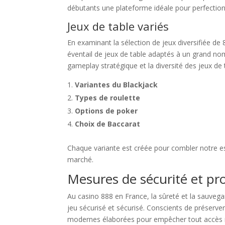
débutants une plateforme idéale pour perfectio
Jeux de table variés
En examinant la sélection de jeux diversifiée de
éventail de jeux de table adaptés à un grand nom
gameplay stratégique et la diversité des jeux d
Variantes du Blackjack
Types de roulette
Options de poker
Choix de Baccarat
Chaque variante est créée pour combler notre es
marché.
Mesures de sécurité et pr
Au casino 888 en France, la sûreté et la sauvegar
jeu sécurisé et sécurisé. Conscients de préserver
modernes élaborées pour empêcher tout accès n