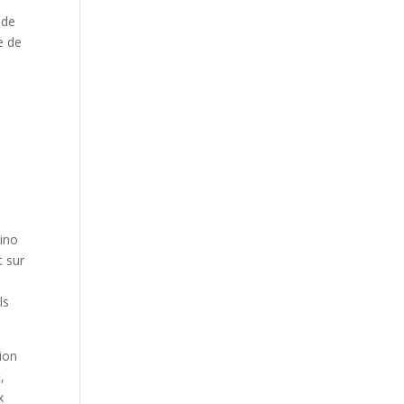
s
 de
e de
sino
t sur
ls
ion
,
x