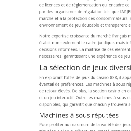
de licences et de réglementation qui encadre ce 
par des organismes de régulation tels que l’ARJEL 
marché et à la protection des consommateurs. En 
environnement de jeu équitable et transparent et
Notre expertise croissante du marché français m
établit non seulement le cadre juridique, mais 
décisions informées. La maîtrise de ces éléments 
nécessaires, garantissant une expérience de jeu 
La sélection de jeux divers
En explorant l’offre de jeux du casino 888, il app
éventail de préférences. Les machines à sous ré
de retour élevés. De plus, la section casino en d
et un jeu interactif. Outre les machines à sous e
disponibles, qui garantit que chacun y trouvera
Machines à sous réputées
Pour profiter au maximum de la variété des jeux