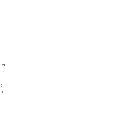
ben.
mer
nd
in