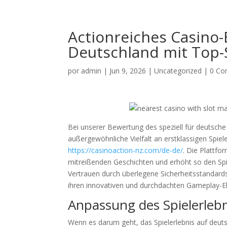
Actionreiches Casino-E
Deutschland mit Top-
por
admin
|
Jun 9, 2026
|
Uncategorized
|
0 Co
Bei unserer Bewertung des speziell für deutsche 
außergewöhnliche Vielfalt an erstklassigen Spiele
https://casinoaction-nz.com/de-de/
. Die Plattfo
mitreißenden Geschichten und erhöht so den Spie
Vertrauen durch überlegene Sicherheitsstandard
ihren innovativen und durchdachten Gameplay-E
Anpassung des Spielerlebn
Wenn es darum geht, das Spielerlebnis auf deutsc