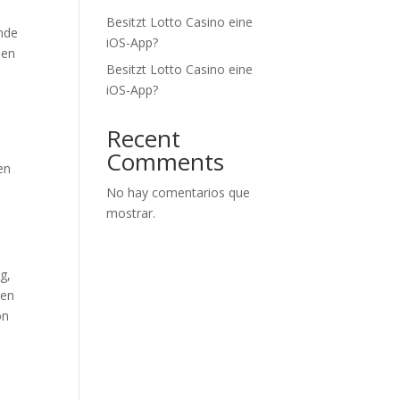
Besitzt Lotto Casino eine
ende
iOS-App?
hen
Besitzt Lotto Casino eine
iOS-App?
Recent
Comments
en
No hay comentarios que
mostrar.
g,
den
on