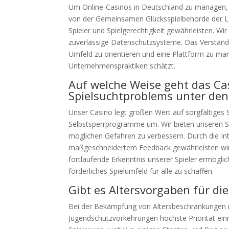
Um Online-Casinos in Deutschland zu managen, 
von der Gemeinsamen Glücksspielbehörde der Länd
Spieler und Spielgerechtigkeit gewährleisten. 
zuverlässige Datenschutzsysteme. Das Verständn
Umfeld zu orientieren und eine Plattform zu man
Unternehmenspraktiken schätzt.
Auf welche Weise geht das C
Spielsuchtproblems unter den
Unser Casino legt großen Wert auf sorgfältiges S
Selbstsperrprogramme um. Wir bieten unseren Spi
möglichen Gefahren zu verbessern. Durch die I
maßgeschneidertem Feedback gewährleisten wir d
fortlaufende Erkenntnis unserer Spieler ermögl
förderliches Spielumfeld für alle zu schaffen.
Gibt es Altersvorgaben für di
Bei der Bekämpfung von Altersbeschränkungen m
Jugendschutzvorkehrungen höchste Priorität einr