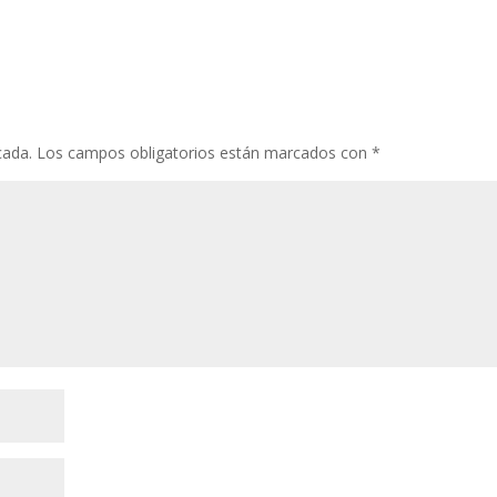
cada.
Los campos obligatorios están marcados con
*