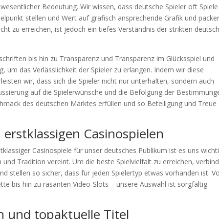
 wesentlicher Bedeutung. Wir wissen, dass deutsche Spieler oft Spiele
ttelpunkt stellen und Wert auf grafisch ansprechende Grafik und pack
ht zu erreichen, ist jedoch ein tiefes Verständnis der strikten deutsc
hriften bis hin zu Transparenz und Transparenz im Glücksspiel und
g, um das Verlässlichkeit der Spieler zu erlangen. Indem wir diese
eisten wir, dass sich die Spieler nicht nur unterhalten, sondern auch
kussierung auf die Spielerwünsche und die Befolgung der Bestimmung
schmack des deutschen Marktes erfüllen und so Beteiligung und Treue
n erstklassigen Casinospielen
tklassiger Casinospiele für unser deutsches Publikum ist es uns wichti
und Tradition vereint. Um die beste Spielvielfalt zu erreichen, verbin
nd stellen so sicher, dass für jeden Spielertyp etwas vorhanden ist. V
tte bis hin zu rasanten Video-Slots – unsere Auswahl ist sorgfältig
n und topaktuelle Titel