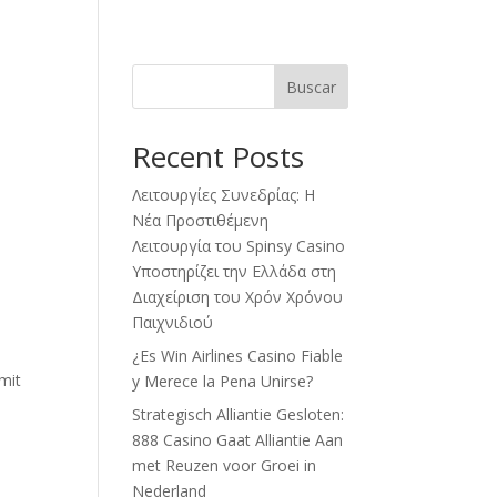
Buscar
Recent Posts
Λειτουργίες Συνεδρίας: Η
Νέα Προστιθέμενη
Λειτουργία του Spinsy Casino
Υποστηρίζει την Ελλάδα στη
Διαχείριση του Χρόν Χρόνου
Παιχνιδιού
¿Es Win Airlines Casino Fiable
mit
y Merece la Pena Unirse?
Strategisch Alliantie Gesloten:
888 Casino Gaat Alliantie Aan
met Reuzen voor Groei in
Nederland