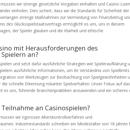
müssen wir strenge gesetzliche Vorgaben einhalten und Casino-Lize
er einholen. Dies sichert, dass wir die Standards für Sicherheit der
Wir verlangen strenge Maßnahmen zur Vermeidung von Finanzbetrug un
is des Glücksspielstaatsvertrags ermöglicht es uns, uns in diesem
agen, der Spieler glauben und die Klarheit und ethische
asino mit Herausforderungen des
 Spielern an?
pielen und setzt dafür ausführliche Strategien wie Spieleraufklärung 
elern ausführliche Informationen, um ihr Verständnis von Spiellimits
ntegration von Werkzeugen zur Beobachtung von Spielgewohnheiten 
ie schnelle Erkennung riskanter Spielverhalten. Unser Fokus auf da
icht es uns, führende Branchenpraktiken anzuwenden und ein sicheres
e Teilnahme an Casinospielen?
üssen wir rigorosen Alterskontrollverfahren und
äumen. Industriestandards schreiben ein Mindestalter von 18 Jahren 