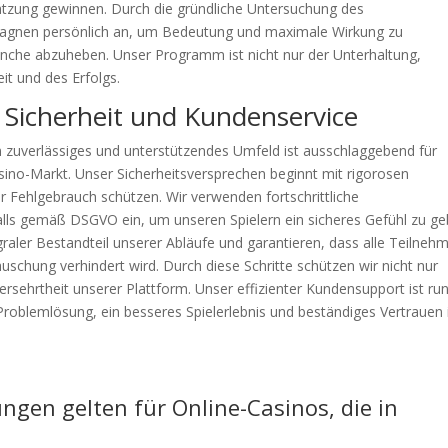
tzung gewinnen. Durch die gründliche Untersuchung des
pagnen persönlich an, um Bedeutung und maximale Wirkung zu
ranche abzuheben. Unser Programm ist nicht nur der Unterhaltung,
it und des Erfolgs.
 Sicherheit und Kundenservice
n zuverlässiges und unterstützendes Umfeld ist ausschlaggebend für
ino-Markt. Unser Sicherheitsversprechen beginnt mit rigorosen
vor Fehlgebrauch schützen. Wir verwenden fortschrittliche
lls gemäß DSGVO ein, um unseren Spielern ein sicheres Gefühl zu ge
egraler Bestandteil unserer Abläufe und garantieren, dass alle Teilneh
uschung verhindert wird. Durch diese Schritte schützen wir nicht nur
sehrtheit unserer Plattform. Unser effizienter Kundensupport ist ru
 Problemlösung, ein besseres Spielerlebnis und beständiges Vertrauen 
ngen gelten für Online-Casinos, die in