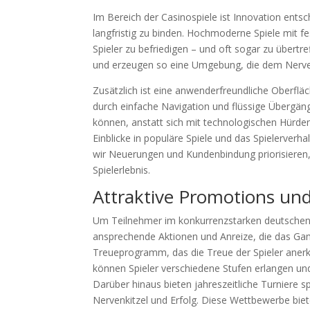
Im Bereich der Casinospiele ist Innovation ents
langfristig zu binden. Hochmoderne Spiele mit 
Spieler zu befriedigen – und oft sogar zu übertr
und erzeugen so eine Umgebung, die dem Nervenk
Zusätzlich ist eine anwenderfreundliche Oberfläc
durch einfache Navigation und flüssige Übergäng
können, anstatt sich mit technologischen Hürden
Einblicke in populäre Spiele und das Spielerverh
wir Neuerungen und Kundenbindung priorisieren, 
Spielerlebnis.
Attraktive Promotions und
Um Teilnehmer im konkurrenzstarken deutschen 
ansprechende Aktionen und Anreize, die das Gam
Treueprogramm, das die Treue der Spieler aner
können Spieler verschiedene Stufen erlangen und e
Darüber hinaus bieten jahreszeitliche Turniere
Nervenkitzel und Erfolg. Diese Wettbewerbe bie