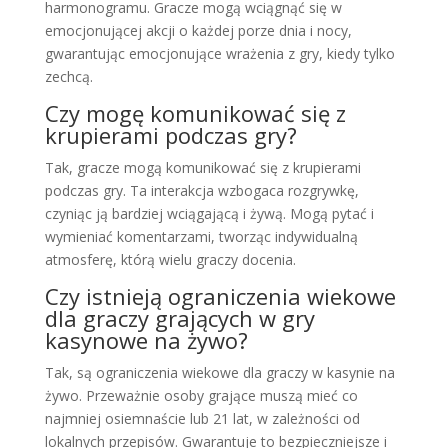
harmonogramu. Gracze mogą wciągnąć się w
emocjonującej akcji o każdej porze dnia i nocy,
gwarantując emocjonujące wrażenia z gry, kiedy tylko
zechcą.
Czy mogę komunikować się z
krupierami podczas gry?
Tak, gracze mogą komunikować się z krupierami
podczas gry. Ta interakcja wzbogaca rozgrywkę,
czyniąc ją bardziej wciągającą i żywą. Mogą pytać i
wymieniać komentarzami, tworząc indywidualną
atmosferę, którą wielu graczy docenia.
Czy istnieją ograniczenia wiekowe
dla graczy grających w gry
kasynowe na żywo?
Tak, są ograniczenia wiekowe dla graczy w kasynie na
żywo. Przeważnie osoby grające muszą mieć co
najmniej osiemnaście lub 21 lat, w zależności od
lokalnych przepisów. Gwarantuje to bezpieczniejsze i