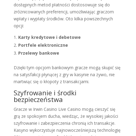
dostępnych metod płatności dostosowuje się do
zróżnicowanych preferencji, umożliwiając graczom
wpłaty i wypłaty środków. Oto kilka powszechnych
opcji:
Karty kredytowe i debetowe
Portfele elektroniczne
Przelewy bankowe
Dzięki tym opcjom bankowym gracze mogą skupić się
na satysfakcji płynącej z gry w kasynie na żywo, nie
martwiąc się o kłopoty z transakcjami.
Szyfrowanie i środki
bezpieczeństwa
Gracze w Irwin Casino Live Casino mogą cieszyć się
grą ze spokojem ducha, wiedząc, że wysokiej jakości
szyfrowanie i zabezpieczenia chronią ich transakcje.
Kasyno wykorzystuje najnowocześniejszą technologię