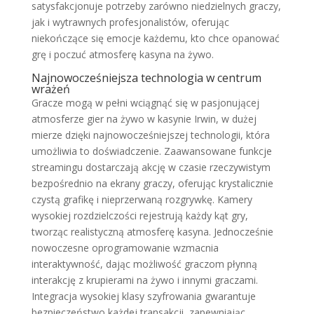
satysfakcjonuje potrzeby zarówno niedzielnych graczy,
jak i wytrawnych profesjonalistów, oferując
niekończące się emocje każdemu, kto chce opanować
grę i poczuć atmosferę kasyna na żywo.
Najnowocześniejsza technologia w centrum
wrażeń
Gracze mogą w pełni wciągnąć się w pasjonującej
atmosferze gier na żywo w kasynie Irwin, w dużej
mierze dzięki najnowocześniejszej technologii, która
umożliwia to doświadczenie. Zaawansowane funkcje
streamingu dostarczają akcję w czasie rzeczywistym
bezpośrednio na ekrany graczy, oferując krystalicznie
czystą grafikę i nieprzerwaną rozgrywkę. Kamery
wysokiej rozdzielczości rejestrują każdy kąt gry,
tworząc realistyczną atmosferę kasyna. Jednocześnie
nowoczesne oprogramowanie wzmacnia
interaktywność, dając możliwość graczom płynną
interakcję z krupierami na żywo i innymi graczami.
Integracja wysokiej klasy szyfrowania gwarantuje
bezpieczeństwo każdej transakcji, zapewniając