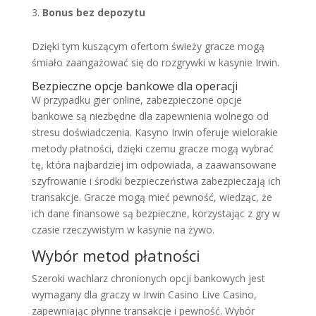
Bonus bez depozytu
Dzięki tym kuszącym ofertom świeży gracze mogą
śmiało zaangażować się do rozgrywki w kasynie Irwin.
Bezpieczne opcje bankowe dla operacji
W przypadku gier online, zabezpieczone opcje
bankowe są niezbędne dla zapewnienia wolnego od
stresu doświadczenia. Kasyno Irwin oferuje wielorakie
metody płatności, dzięki czemu gracze mogą wybrać
tę, która najbardziej im odpowiada, a zaawansowane
szyfrowanie i środki bezpieczeństwa zabezpieczają ich
transakcje. Gracze mogą mieć pewność, wiedząc, że
ich dane finansowe są bezpieczne, korzystając z gry w
czasie rzeczywistym w kasynie na żywo.
Wybór metod płatności
Szeroki wachlarz chronionych opcji bankowych jest
wymagany dla graczy w Irwin Casino Live Casino,
zapewniając płynne transakcje i pewność. Wybór