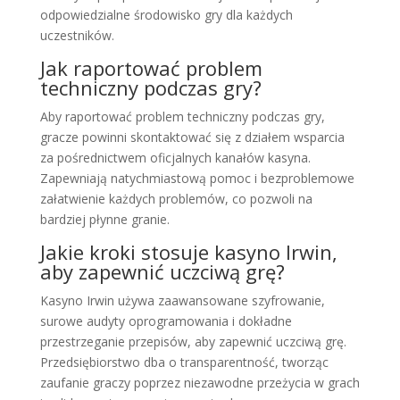
odpowiedzialne środowisko gry dla każdych
uczestników.
Jak raportować problem
techniczny podczas gry?
Aby raportować problem techniczny podczas gry,
gracze powinni skontaktować się z działem wsparcia
za pośrednictwem oficjalnych kanałów kasyna.
Zapewniają natychmiastową pomoc i bezproblemowe
załatwienie każdych problemów, co pozwoli na
bardziej płynne granie.
Jakie kroki stosuje kasyno Irwin,
aby zapewnić uczciwą grę?
Kasyno Irwin używa zaawansowane szyfrowanie,
surowe audyty oprogramowania i dokładne
przestrzeganie przepisów, aby zapewnić uczciwą grę.
Przedsiębiorstwo dba o transparentność, tworząc
zaufanie graczy poprzez niezawodne przeżycia w grach