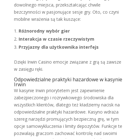
dowolnego miejsca, przekształcając chwile
bezczynności w pasjonujące sesje gry. Oto, co czyni
mobilne wrażenia są tak kuszące:
Różnorodny wybór gier
Interakcja w czasie rzeczywistym
Przyjazny dla użytkownika interfejs
Dzięki Irwin Casino emocje związane z grą są zawsze
w zasięgu ręki.
Odpowiedzialne praktyki hazardowe w kasynie
Irwin
W kasynie Irwin priorytetem jest zapewnienie
zabezpieczonego i rozrywkowego środowiska dla
wszystkich klientów, dlatego też kładziemy nacisk na
odpowiedzialne praktyki hazardowe. Kasyno wdraża
szereg narzędzi promujących bezpieczną grę, w tym
opcje samowykluczenia i limity depozytów. Funkcje te
pozwalają graczom zachować kontrolę nad swoimi