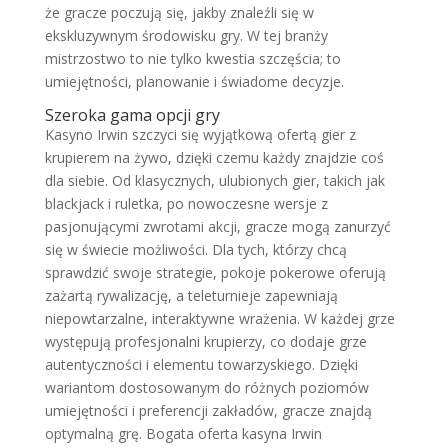
że gracze poczują się, jakby znaleźli się w
ekskluzywnym środowisku gry. W tej branży
mistrzostwo to nie tylko kwestia szczęścia; to
umiejętności, planowanie i świadome decyzje.
Szeroka gama opcji gry
Kasyno Irwin szczyci się wyjątkową ofertą gier z
krupierem na żywo, dzięki czemu każdy znajdzie coś
dla siebie. Od klasycznych, ulubionych gier, takich jak
blackjack i ruletka, po nowoczesne wersje z
pasjonującymi zwrotami akcji, gracze mogą zanurzyć
się w świecie możliwości. Dla tych, którzy chcą
sprawdzić swoje strategie, pokoje pokerowe oferują
zażartą rywalizację, a teleturnieje zapewniają
niepowtarzalne, interaktywne wrażenia. W każdej grze
występują profesjonalni krupierzy, co dodaje grze
autentyczności i elementu towarzyskiego. Dzięki
wariantom dostosowanym do różnych poziomów
umiejętności i preferencji zakładów, gracze znajdą
optymalną grę. Bogata oferta kasyna Irwin