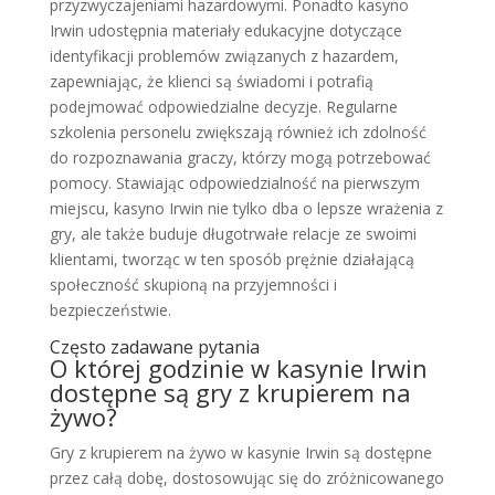
przyzwyczajeniami hazardowymi. Ponadto kasyno
Irwin udostępnia materiały edukacyjne dotyczące
identyfikacji problemów związanych z hazardem,
zapewniając, że klienci są świadomi i potrafią
podejmować odpowiedzialne decyzje. Regularne
szkolenia personelu zwiększają również ich zdolność
do rozpoznawania graczy, którzy mogą potrzebować
pomocy. Stawiając odpowiedzialność na pierwszym
miejscu, kasyno Irwin nie tylko dba o lepsze wrażenia z
gry, ale także buduje długotrwałe relacje ze swoimi
klientami, tworząc w ten sposób prężnie działającą
społeczność skupioną na przyjemności i
bezpieczeństwie.
Często zadawane pytania
O której godzinie w kasynie Irwin
dostępne są gry z krupierem na
żywo?
Gry z krupierem na żywo w kasynie Irwin są dostępne
przez całą dobę, dostosowując się do zróżnicowanego