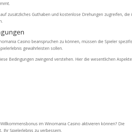
kommt.
 auf zusätzliches Guthaben und kostenlose Drehungen zugreifen, die 
n.
ingungen
mania Casino beanspruchen zu können, müssen die Spieler spezifi
pielerlebnis gewährleisten sollen.
se Bedingungen zwingend verstehen. Hier die wesentlichen Aspekte,
n Willkommensbonus im Winomania Casino aktivieren können? Die
, Ihr Spielerlebnis zu verbessern.