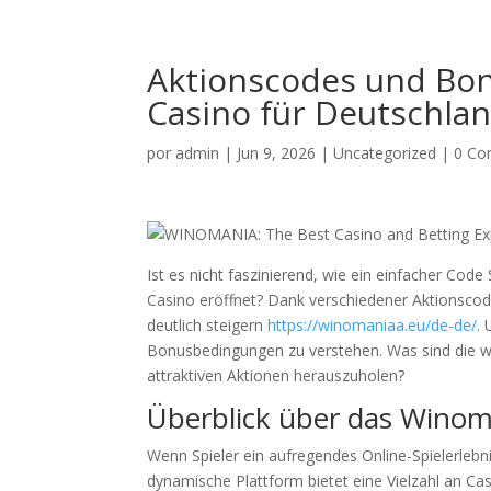
Aktionscodes und Bo
Casino für Deutschla
por
admin
|
Jun 9, 2026
|
Uncategorized
|
0 Co
Ist es nicht faszinierend, wie ein einfacher Cod
Casino eröffnet? Dank verschiedener Aktionscodes
deutlich steigern
https://winomaniaa.eu/de-de/
.
Bonusbedingungen zu verstehen. Was sind die we
attraktiven Aktionen herauszuholen?
Überblick über das Winom
Wenn Spieler ein aufregendes Online-Spielerleb
dynamische Plattform bietet eine Vielzahl an Ca