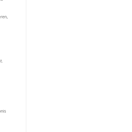
eren,
t.
bnis