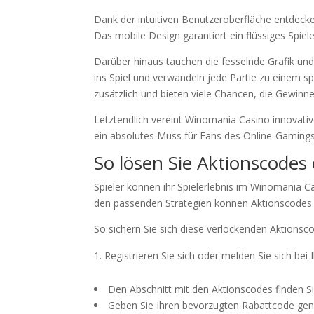
Dank der intuitiven Benutzeroberfläche entdecken 
Das mobile Design garantiert ein flüssiges Spiel
Darüber hinaus tauchen die fesselnde Grafik un
ins Spiel und verwandeln jede Partie zu einem 
zusätzlich und bieten viele Chancen, die Gewinn
Letztendlich vereint Winomania Casino innovati
ein absolutes Muss für Fans des Online-Gamings
So lösen Sie Aktionscodes 
Spieler können ihr Spielerlebnis im Winomania 
den passenden Strategien können Aktionscodes le
So sichern Sie sich diese verlockenden Aktionsc
Registrieren Sie sich oder melden Sie sich be
Den Abschnitt mit den Aktionscodes finden Si
Geben Sie Ihren bevorzugten Rabattcode gena