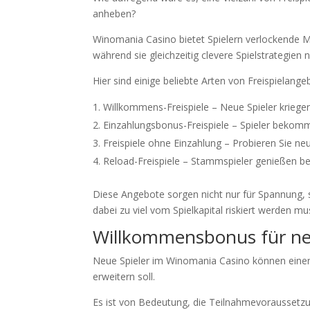
anheben?
Winomania Casino bietet Spielern verlockende Mög
während sie gleichzeitig clevere Spielstrategien 
Hier sind einige beliebte Arten von Freispielange
Willkommens-Freispiele – Neue Spieler kriegen
Einzahlungsbonus-Freispiele – Spieler bekomme
Freispiele ohne Einzahlung – Probieren Sie neu
Reload-Freispiele – Stammspieler genießen bei
Diese Angebote sorgen nicht nur für Spannung,
dabei zu viel vom Spielkapital riskiert werden mu
Willkommensbonus für ne
Neue Spieler im Winomania Casino können einen 
erweitern soll.
Es ist von Bedeutung, die Teilnahmevoraussetz