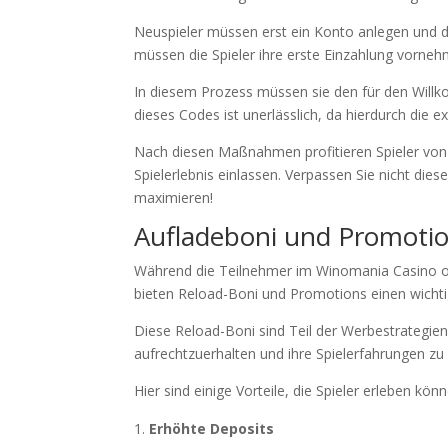
Neuspieler müssen erst ein Konto anlegen und dab
müssen die Spieler ihre erste Einzahlung vorneh
In diesem Prozess müssen sie den für den Will
dieses Codes ist unerlässlich, da hierdurch die 
Nach diesen Maßnahmen profitieren Spieler von e
Spielerlebnis einlassen. Verpassen Sie nicht die
maximieren!
Aufladeboni und Promoti
Während die Teilnehmer im Winomania Casino o
bieten Reload-Boni und Promotions einen wichti
Diese Reload-Boni sind Teil der Werbestrategien
aufrechtzuerhalten und ihre Spielerfahrungen zu
Hier sind einige Vorteile, die Spieler erleben könn
Erhöhte Deposits