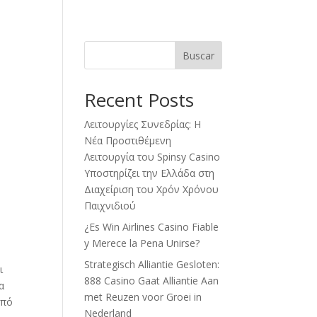
n
Buscar
Recent Posts
Λειτουργίες Συνεδρίας: Η
Νέα Προστιθέμενη
Λειτουργία του Spinsy Casino
Υποστηρίζει την Ελλάδα στη
Διαχείριση του Χρόν Χρόνου
Παιχνιδιού
¿Es Win Airlines Casino Fiable
y Merece la Pena Unirse?
Strategisch Alliantie Gesloten:
ι
888 Casino Gaat Alliantie Aan
α
met Reuzen voor Groei in
από
Nederland