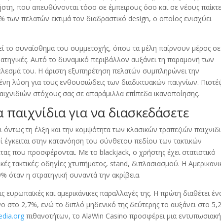
στη, που απευθύνονται τόσο σε έμπειρους όσο και σε νέους παίκτε
% των πελατών εκτιμά τον διαδραστικό design, ο οποίος ενισχύει
εί το συναίσθημα του συμμετοχής, όπου τα μέλη παίρνουν μέρος σε
ρατηγικές. Αυτό το δυναμικό περιβάλλον αυξάνει τη παραμονή των
τέλεσμά του. Η άριστη εξυπηρέτηση πελατών συμπληρώνει την
μένη λύση για τους ενθουσιώδεις των διαδικτυακών παιγνίων. Πιστέ
παιχνιδιών στόχους σας σε απαράμιλλα επίπεδα ικανοποίησης.
 παιχνίδια για να διασκεδάσετε
 όντως τη έλξη και την κομψότητα των κλασικών τραπεζιών παιχνιδ
ί έγκειται στην κατανόηση του σύνθετου πεδίου των τακτικών
ας που προσφέρονται. Με το blackjack, ο χρήστης έχει στατιστικό
ές τακτικές: οδηγίες χτυπήματος, stand, διπλασιασμού. Η Αμερικανι
% όταν η στρατηγική συναντά την ακρίβεια.
ις ευρωπαϊκές και αμερικάνικες παραλλαγές της. Η πρώτη διαθέτει έν
ο στο 2,7%, ενώ το διπλό μηδενικό της δεύτερης το αυξάνει στο 5,
edia.org
πιθανοτήτων, το AlaWin Casino προσφέρει μια εντυπωσιακ