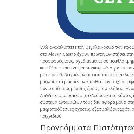
Ενώ ανακαλύπτετε τον μεγάλο κόσμο των προωθ
στο AlaWin Casino έχουν πρωταγωνιστήσει στη 
προσφορές τους, σχεδιασμένες σε ποικίλα τμή
καταθέσεις και κίνητρα συγκεκριμένα για το πα
μέσω αποδεδειγμένων με στατιστικά μοντέλων, 
μπόνους ταιριασμένων καταθέσεων συχνά εμφα
πάνω από τους μέσους όρους του κλάδου. Αναλ
AlaWin εξισορροπεί αποτελεσματικά το κόστος 
σύστημα ανταμοιβών τους δεν αφορά μόνο στην
μακροπρόθεσμες σχέσεις, εξασφαλίζοντας ότι ο
παιχνιδιού.
Προγράμματα Πιστότητας