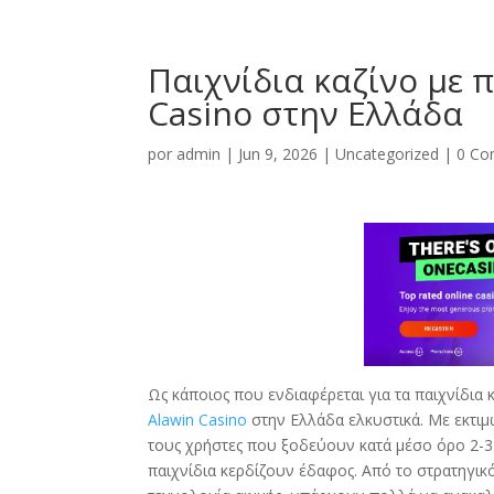
Παιχνίδια καζίνο με 
Casino στην Ελλάδα
por
admin
|
Jun 9, 2026
|
Uncategorized
|
0 Co
Ως κάποιος που ενδιαφέρεται για τα παιχνίδια κ
Alawin Casino
στην Ελλάδα ελκυστικά. Με εκτιμ
τους χρήστες που ξοδεύουν κατά μέσο όρο 2-3
παιχνίδια κερδίζουν έδαφος. Από το στρατηγικ