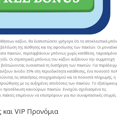
ήσεων καζίνο, θα διαπιστώσετε γρήγορα ότι τα αποκλειστικά μπό
βελτίωση της αίσθησης και της αφοσίωσης των παικτών. Οι μοναδικ
ματα παικτών, περιλαμβάνουν μπόνους χωρίς κατάθεση, ταιριασμένε
ιχνίδι. Οι στρατηγικές μπόνους του καζίνο αυξάνουν την συμμετοχή
βελτιώνοντας ουσιαστικά τη διατήρηση των παικτών. Για παράδειγμ
νίζουν άνοδο 35% στη περιοδικότητα κατάθεσης, ένα ποσοστό πο
ύοντας τις απαιτήσεις στοιχηματισμού και τα ποσοστά πληρωμής, η
προώθησης με τις αυξημένες αποδόσεις των παικτών. Το εξατομικε
 προσέλκυση καινούριων παικτών. Ενισχύει σχεδιασμένα τις
ι παίκτες επιμένουν να επιστρέφουν για πιο συναρπαστικές στιγμές
 και VIP Προνόμια