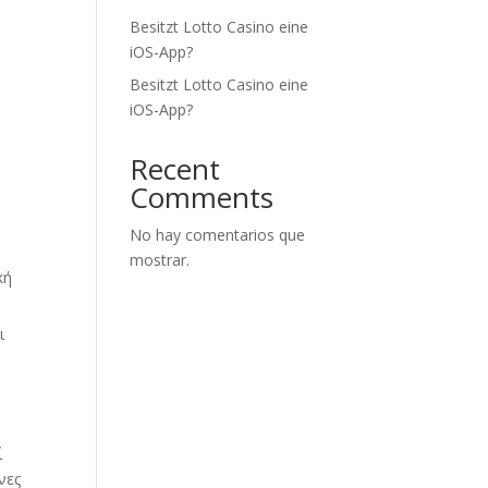
Besitzt Lotto Casino eine
iOS-App?
Besitzt Lotto Casino eine
iOS-App?
Recent
Comments
No hay comentarios que
mostrar.
κή
ι
ί
νες