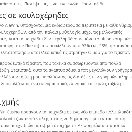
πιθανότητες. Πιστέψτε με, είναι ένα ενδιαφέρον ταξίδι.
ες σε κουλοχέρηδες
νο AlaWin, υπόσχονται μια ενδιαφέρουσα περιπέτεια με κάθε γύρισμ
υλοχέρηδων, από την παλαιά μυθολογία μέχρι τις μελλοντικές
ους. Αυτά τα παιχνίδια δεν περιλαμβάνουν μόνο το πίεση κουμπιών
ιστροφή στον Παίκτη) που ποικίλλουν από 92% έως 98%, η κατανόη
βελτιστοποιήσω αποτελεσματικά τις στρατηγικές μου για το τζάκποτ.
προοδευτικά τζάκποτ, που τακτικά συσσωρεύονται από πολλά
κέρδη. Στατιστικά, αυτά τα αναπτυσσόμενα ποτ μεγαλώνουν γρήγορα
αλλάζουν τη ζωή μου. Αναλύοντας τις διατάξεις των γραμμών πληρω
εξασφαλίζοντας ένα συναρπαστικό, δυνητικά επικερδές ταξίδι με
ιχμής
aWin Casino προάγουν τα παιχνίδια σε ένα νέο επίπεδο πολυπλοκότ
νολογία ζωντανού ντίλερ, το καζίνο δημιουργεί μια εντυπωσιακή
ια σάλα παιχνιδιών με υψηλά στοιχήματα. Αξιοσημείωτα στατιστικά