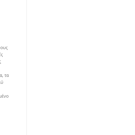
νους
ές
ς
α, τα
λύ
υμένο