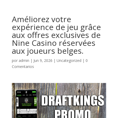
Améliorez votre
expérience de jeu grâce
aux offres exclusives de
Nine Casino réservées
aux joueurs belges.
por
admin
|
Jun 9, 2026
|
Uncategorized
|
0
Comentarios