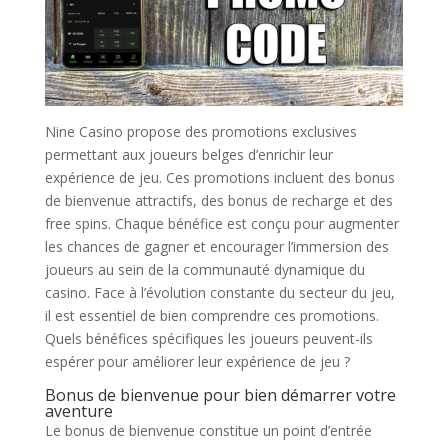
Nine Casino propose des promotions exclusives
permettant aux joueurs belges d’enrichir leur
expérience de jeu. Ces promotions incluent des bonus
de bienvenue attractifs, des bonus de recharge et des
free spins. Chaque bénéfice est conçu pour augmenter
les chances de gagner et encourager l’immersion des
joueurs au sein de la communauté dynamique du
casino. Face à l’évolution constante du secteur du jeu,
il est essentiel de bien comprendre ces promotions.
Quels bénéfices spécifiques les joueurs peuvent-ils
espérer pour améliorer leur expérience de jeu ?
Bonus de bienvenue pour bien démarrer votre
aventure
Le bonus de bienvenue constitue un point d’entrée