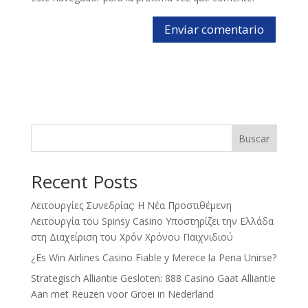
Buscar
Recent Posts
Λειτουργίες Συνεδρίας: Η Νέα Προστιθέμενη
Λειτουργία του Spinsy Casino Υποστηρίζει την Ελλάδα
στη Διαχείριση του Χρόν Χρόνου Παιχνιδιού
¿Es Win Airlines Casino Fiable y Merece la Pena Unirse?
Strategisch Alliantie Gesloten: 888 Casino Gaat Alliantie
Aan met Reuzen voor Groei in Nederland