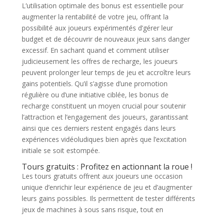
L’utilisation optimale des bonus est essentielle pour
augmenter la rentabilité de votre jeu, offrant la
possibilité aux joueurs expérimentés d’gérer leur
budget et de découvrir de nouveaux jeux sans danger
excessif. En sachant quand et comment utiliser
judicieusement les offres de recharge, les joueurs
peuvent prolonger leur temps de jeu et accroître leurs
gains potentiels. Qu’il s’agisse d’une promotion
régulière ou d’une initiative ciblée, les bonus de
recharge constituent un moyen crucial pour soutenir
l’attraction et l’engagement des joueurs, garantissant
ainsi que ces derniers restent engagés dans leurs
expériences vidéoludiques bien après que l’excitation
initiale se soit estompée.
Tours gratuits : Profitez en actionnant la roue !
Les tours gratuits offrent aux joueurs une occasion
unique d’enrichir leur expérience de jeu et d’augmenter
leurs gains possibles. Ils permettent de tester différents
jeux de machines à sous sans risque, tout en