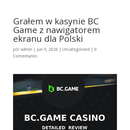
Grałem w kasynie BC
Game z nawigatorem
ekranu dla Polski
por
admin
|
Jun 9, 2026
|
Uncategorized
|
0
Comentarios