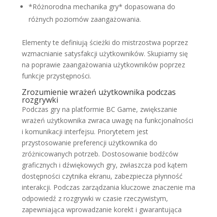
*Różnorodna mechanika gry* dopasowana do
różnych poziomów zaangażowania.
Elementy te definiują ścieżki do mistrzostwa poprzez
wzmacnianie satysfakcji użytkowników. Skupiamy się
na poprawie zaangażowania użytkowników poprzez
funkcje przystępności.
Zrozumienie wrażeń użytkownika podczas
rozgrywki
Podczas gry na platformie BC Game, zwiększanie
wrażeń użytkownika zwraca uwagę na funkcjonalności
i komunikacji interfejsu. Priorytetem jest
przystosowanie preferencji użytkownika do
zróżnicowanych potrzeb. Dostosowanie bodźców
graficznych i dźwiękowych gry, zwłaszcza pod kątem
dostępności czytnika ekranu, zabezpiecza płynność
interakcji. Podczas zarządzania kluczowe znaczenie ma
odpowiedź z rozgrywki w czasie rzeczywistym,
zapewniająca wprowadzanie korekt i gwarantująca