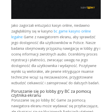
Jako zagorzali entuzjaści kasyn online, niedawno
zagłębiliśmy się w kasyno
bc game kasyno online
legalne
Game z nawigatorem ekranu, aby sprawdzić
jego dostępność dla użytkowników w Polsce. Nasze
badania obejmowały przyjazną nawigację w lobby gry i
ocenę informacji zwrotnych audio. Oceniliśmy proces
rejestracji i płatności, zwracając uwagę na jego
dostępność dla użytkownika i wydajność. Pozytywne
wyniki są wielorakie, ale pewne intrygujące niuanse
techniczne wciąż są niezauważone, przygotowane
wzbudzić ciekawość i zainspirować do dalszych badań.
Poruszanie się po lobby gry BC za pomocą
czytnika ekranu
Poruszanie się po lobby BC Game za pomocą
nawigatora ekranu może wydawać się przytłaczające,
ale skupiając się na kluczowych funkcjach ułatwień