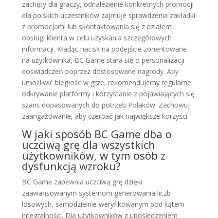
zachęty dla graczy, odnalezienie konkretnych promocji
dla polskich uczestników zajmuje sprawdzenia zakładki
z promocjami lub skontaktowania się z działem
obsługi klienta w celu uzyskania szczegółowych
informacji. Kładąc nacisk na podejście zorientowane
na użytkownika, BC Game stara się o personalizacji
doświadczeń poprzez dostosowane nagrody. Aby
umożliwić biegłość w grze, rekomendujemy regularne
odkrywanie platformy i korzystanie z pojawiających się
szans dopasowanych do potrzeb Polaków. Zachowuj
zaangażowanie, aby czerpać jak największe korzyści.
W jaki sposób BC Game dba o
uczciwą grę dla wszystkich
użytkowników, w tym osób z
dysfunkcją wzroku?
BC Game zapewnia uczciwą grę dzięki
zaawansowanym systemom generowania liczb
losowych, samodzielnie weryfikowanym pod kątem
integralności. Dla użytkowników z upośledzeniem