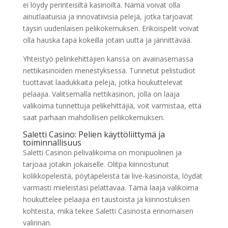
ei löydy perinteisiltä kasinoilta. Nämä voivat olla
ainutlaatuisia ja innovatiivisia pelejä, jotka tarjoavat
täysin uudenlaisen pelikokemuksen. Erikoispelit voivat
olla hauska tapa kokeilla jotain uutta ja jännittävää.
Yhteistyö pelinkehittäjien kanssa on avainasemassa
nettikasinoiden menestyksessä. Tunnetut pelistudiot
tuottavat laadukkaita pelejä, jotka houkuttelevat
pelaajia. Valitsemalla nettikasinon, jolla on laaja
valikoima tunnettuja pelikehittäjiä, voit varmistaa, että
saat parhaan mahdollisen pelikokemuksen.
Saletti Casino: Pelien käyttöliittymä ja
toiminnallisuus
Saletti Casinon pelivalikoima on monipuolinen ja
tarjoaa jotakin jokaiselle. Olitpa kiinnostunut
kolikkopeleistä, pöytäpeleistä tai live-kasinoista, löydät
varmasti mieleistäsi pelattavaa. Tämä laaja valikoima
houkuttelee pelaajia eri taustoista ja kiinnostuksen
kohteista, mikä tekee Saletti Casinosta erinomaisen
valinnan.