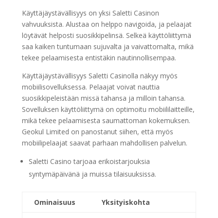
Käyttäjäystävällisyys on yksi Saletti Casinon
vahvuuksista. Alustaa on helppo navigoida, ja pelaajat
löytävät helposti suosikkipelinsä. Selkeä käyttöliittymä
saa kaiken tuntumaan sujuvalta ja vaivattomalta, mikä
tekee pelaamisesta entistäkin nautinnollisempaa.
Käyttäjäystävällisyys Saletti Casinolla näkyy myös
mobiilisovelluksessa. Pelaajat voivat nauttia
suosikkipeleistään missä tahansa ja milloin tahansa.
Sovelluksen käyttöliittymä on optimoitu mobiililaitteille,
mikä tekee pelaamisesta saumattoman kokemuksen.
Geokul Limited on panostanut siihen, että myös
mobiilipelaajat saavat parhaan mahdollisen palvelun.
Saletti Casino tarjoaa erikoistarjouksia
syntymäpäivänä ja muissa tilaisuuksissa.
Ominaisuus
Yksityiskohta