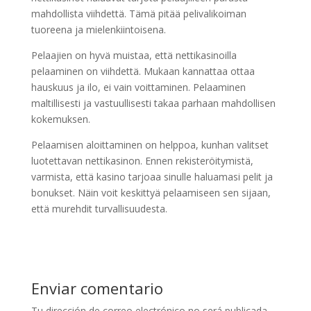
mahdollista viihdettä. Tämä pitää pelivalikoiman
tuoreena ja mielenkiintoisena.
Pelaajien on hyvä muistaa, että nettikasinoilla
pelaaminen on viihdettä. Mukaan kannattaa ottaa
hauskuus ja ilo, ei vain voittaminen. Pelaaminen
maltillisesti ja vastuullisesti takaa parhaan mahdollisen
kokemuksen.
Pelaamisen aloittaminen on helppoa, kunhan valitset
luotettavan nettikasinon. Ennen rekisteröitymistä,
varmista, että kasino tarjoaa sinulle haluamasi pelit ja
bonukset. Näin voit keskittyä pelaamiseen sen sijaan,
että murehdit turvallisuudesta.
Enviar comentario
Tu dirección de correo electrónico no será publicada.