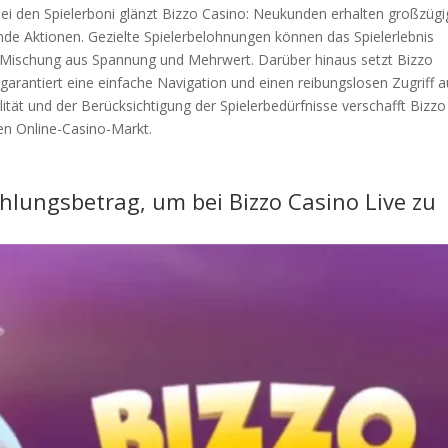
 bei den Spielerboni glänzt Bizzo Casino: Neukunden erhalten großzüg
e Aktionen. Gezielte Spielerbelohnungen können das Spielerlebnis
he Mischung aus Spannung und Mehrwert. Darüber hinaus setzt Bizzo
garantiert eine einfache Navigation und einen reibungslosen Zugriff a
ät und der Berücksichtigung der Spielerbedürfnisse verschafft Bizzo
en Online-Casino-Markt.
hlungsbetrag, um bei Bizzo Casino Live zu