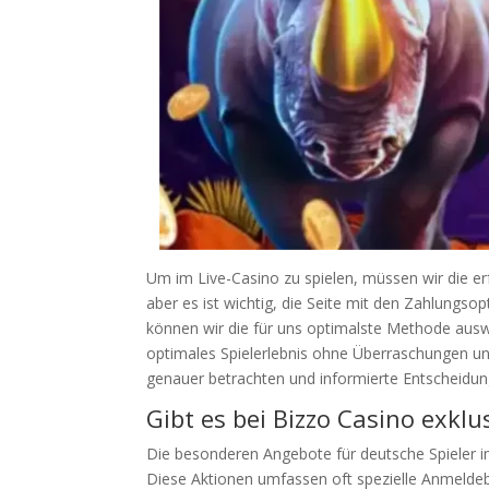
Um im Live-Casino zu spielen, müssen wir die er
aber es ist wichtig, die Seite mit den Zahlungso
können wir die für uns optimalste Methode ausw
optimales Spielerlebnis ohne Überraschungen und
genauer betrachten und informierte Entscheidun
Gibt es bei Bizzo Casino exkl
Die besonderen Angebote für deutsche Spieler i
Diese Aktionen umfassen oft spezielle Anmeldeb