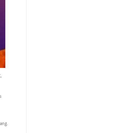
,
s
ang.