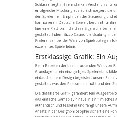
Schlüssel liegt in ihrem starken Verständnis für 
erfolgreiche Mischung aus Spielstrategien, die u
den Spielern ein Empfinden der Steuerung und et
harmonieren. Deutsche Spieler, berühmt für ihr
hier eine Plattform, die diese Eigenschaften a
gestaltet. Indem Bizzo Casino die Usability in de
Präferenzen bei der Wahl von Spielstrategien fok
exzellentes Spielerlebnis.
Erstklassige Grafik: Ein 
Beim Betreten der beeindruckenden Welt von Bizz
Grundlage für ein einzigartiges Spielerlebnis bil
eintauchendem Design begeistert unsere Sinne v
gestaltet, was den Realismus erhöht und den S
Die detaillierte Grafik garantiert fein ausgearbe
das einfache Gameplay hinaus in ein filmisches
authentisch und fesselnd und fängt unsere Aufme
Ansatz in der Designphilosophie sichert eine ko