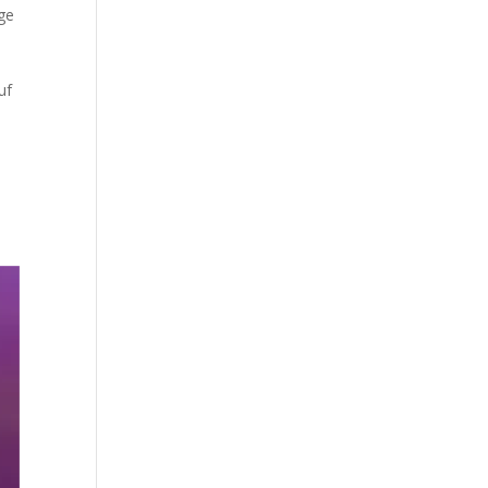
ige
uf