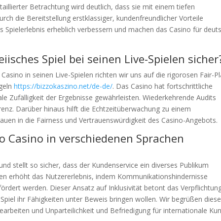
illierter Betrachtung wird deutlich, dass sie mit einem tiefen
ch die Bereitstellung erstklassiger, kundenfreundlicher Vorteile
s Spielerlebnis erheblich verbessern und machen das Casino für deut
iisches Spiel bei seinen Live-Spielen sicher
Casino in seinen Live-Spielen richten wir uns auf die rigorosen Fair-Pl
geln
https://bizzokaszino.net/de-de/
. Das Casino hat fortschrittliche
tale Zufälligkeit der Ergebnisse gewährleisten. Wiederkehrende Audits
nz. Darüber hinaus hilft die Echtzeitüberwachung zu einem
trauen in die Fairness und Vertrauenswürdigkeit des Casino-Angebots.
zo Casino in verschiedenen Sprachen
nd stellt so sicher, dass der Kundenservice ein diverses Publikum
chen erhöht das Nutzererlebnis, indem Kommunikationshindernisse
rdert werden. Dieser Ansatz auf Inklusivität betont das Verpflichtung
im Spiel ihr Fähigkeiten unter Beweis bringen wollen. Wir begrüßen dies
bearbeiten und Unparteilichkeit und Befriedigung für internationale Ku