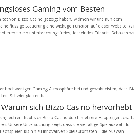
ungsloses Gaming vom Besten
ität von Bizzo Casino gezeigt haben, widmen wir uns nun dem
eine flüssige Steuerung eine wichtige Funktion auf dieser Website. Wi
tieren so ein unterbrechungsfreies, fesselndes Erlebnis. Schauen wi
er hochwertigen Gaming-Atmosphäre bei und gewährleisten, dass Bi
ohne Schwierigkeiten hält.
: Warum sich Bizzo Casino hervorhebt
ung buhlen, hebt sich Bizzo Casino durch mehrere Haupteigenschaft
hen. Unsere Untersuchung zeigt, dass die vielfältige Spielauswahl für
n Tischspielen bis hin zu innovativen Spielautomaten – die Auswahl