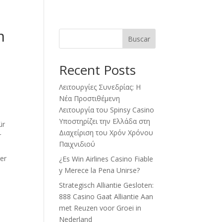
m
Buscar
Recent Posts
Λειτουργίες Συνεδρίας: Η
Νέα Προστιθέμενη
Λειτουργία του Spinsy Casino
Υποστηρίζει την Ελλάδα στη
ür
Διαχείριση του Χρόν Χρόνου
r
Παιχνιδιού
rer
¿Es Win Airlines Casino Fiable
y Merece la Pena Unirse?
Strategisch Alliantie Gesloten:
888 Casino Gaat Alliantie Aan
met Reuzen voor Groei in
Nederland