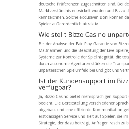
deutsche Präferenzen zugeschnitten sind. Bei deta
Marktverständnis entwickelt wurden und Bizzo dur
kennzeichnen. Solche exklusiven Boni können da
Spieler außerordentlich attraktiv.
Wie stellt Bizzo Casino unparte
Bei der Analyse der Fair-Play-Garantie von Bizzo 
Maßnahmen und die Beachtung der Live-Spielre
Systeme zur Kontrolle der Spielintegrität, die to
durch autonome Agenturen stärken die Transpare
unparteiischen Spielumfeld bei und gibt uns Ver
Ist der Kundensupport im Biz
verfügbar?
Ja, Bizzo Casino bietet mehrsprachigen Support u
bedient. Die Bereitstellung verschiedener Spra
abgebaut und eine effiziente Kommunikation gefö
erstklassigen Service und zielt auf Spieler, die 
Strategie, der dazu beiträgt, Anfragen rasch zu 