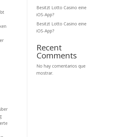
Besitzt Lotto Casino eine
ibt
iOS-App?
Besitzt Lotto Casino eine
cken
iOS-App?
er
Recent
Comments
No hay comentarios que
mostrar.
 über
g
erte