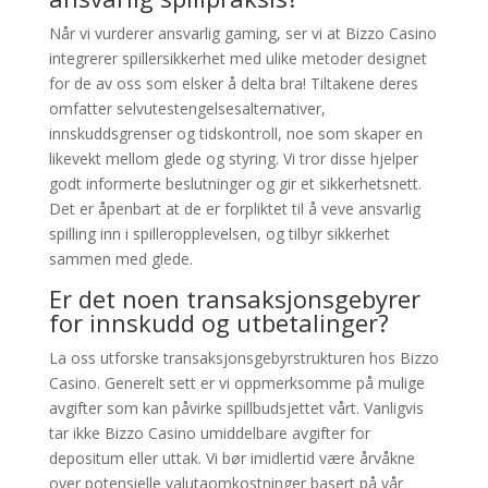
Når vi vurderer ansvarlig gaming, ser vi at Bizzo Casino
integrerer spillersikkerhet med ulike metoder designet
for de av oss som elsker å delta bra! Tiltakene deres
omfatter selvutestengelsesalternativer,
innskuddsgrenser og tidskontroll, noe som skaper en
likevekt mellom glede og styring. Vi tror disse hjelper
godt informerte beslutninger og gir et sikkerhetsnett.
Det er åpenbart at de er forpliktet til å veve ansvarlig
spilling inn i spilleropplevelsen, og tilbyr sikkerhet
sammen med glede.
Er det noen transaksjonsgebyrer
for innskudd og utbetalinger?
La oss utforske transaksjonsgebyrstrukturen hos Bizzo
Casino. Generelt sett er vi oppmerksomme på mulige
avgifter som kan påvirke spillbudsjettet vårt. Vanligvis
tar ikke Bizzo Casino umiddelbare avgifter for
depositum eller uttak. Vi bør imidlertid være årvåkne
over potensielle valutaomkostninger basert på vår