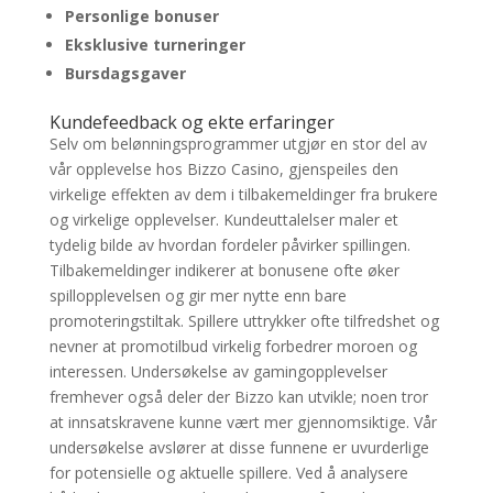
Personlige bonuser
Eksklusive turneringer
Bursdagsgaver
Kundefeedback og ekte erfaringer
Selv om belønningsprogrammer utgjør en stor del av
vår opplevelse hos Bizzo Casino, gjenspeiles den
virkelige effekten av dem i tilbakemeldinger fra brukere
og virkelige opplevelser. Kundeuttalelser maler et
tydelig bilde av hvordan fordeler påvirker spillingen.
Tilbakemeldinger indikerer at bonusene ofte øker
spillopplevelsen og gir mer nytte enn bare
promoteringstiltak. Spillere uttrykker ofte tilfredshet og
nevner at promotilbud virkelig forbedrer moroen og
interessen. Undersøkelse av gamingopplevelser
fremhever også deler der Bizzo kan utvikle; noen tror
at innsatskravene kunne vært mer gjennomsiktige. Vår
undersøkelse avslører at disse funnene er uvurderlige
for potensielle og aktuelle spillere. Ved å analysere