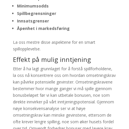
Minimumsodds
Spillbegrensninger
Innsatsgrenser
Åpenhet i markedsføring
La oss mestre disse aspektene for en smart
spillopplevelse.
Effekt på mulig inntjening
Etter å ha lagt grunnlaget for å forstå spillforholdene,
la oss nå konsentrere oss om hvordan omsetningskrav
kan påvirke potensielle gevinster. Omsetningskravene
bestemmer hvor mange ganger vi må spille gjennom
bonusbeløpet før vi kan utbetale bonusen, noe som
direkte innvirker på vårt inntjeningspotensial. Gjennom
nøye konsekvensanalyse ser vi at høye
omsetningskrav kan minske gevinstene, ettersom de
ofte krever lengre spilling, noe som øker husets fordel
over tid. Omvendt forbedrer bonuser med lavere krav