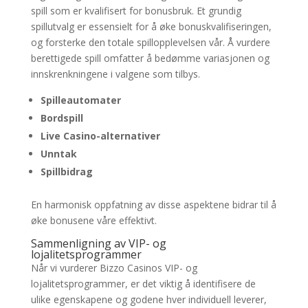
spill som er kvalifisert for bonusbruk. Et grundig
spillutvalg er essensielt for å øke bonuskvalifiseringen,
og forsterke den totale spillopplevelsen vår. Å vurdere
berettigede spill omfatter å bedømme variasjonen og
innskrenkningene i valgene som tilbys.
Spilleautomater
Bordspill
Live Casino-alternativer
Unntak
Spillbidrag
En harmonisk oppfatning av disse aspektene bidrar til å
øke bonusene våre effektivt.
Sammenligning av VIP- og
lojalitetsprogrammer
Når vi vurderer Bizzo Casinos VIP- og
lojalitetsprogrammer, er det viktig å identifisere de
ulike egenskapene og godene hver individuell leverer,