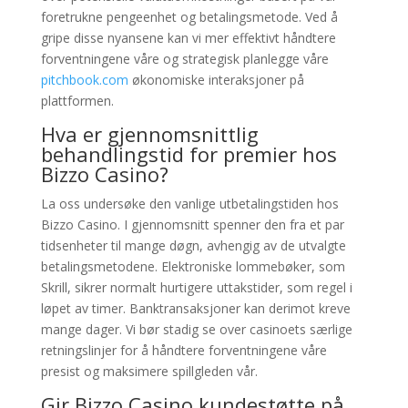
foretrukne pengeenhet og betalingsmetode. Ved å
gripe disse nyansene kan vi mer effektivt håndtere
forventningene våre og strategisk planlegge våre
pitchbook.com
økonomiske interaksjoner på
plattformen.
Hva er gjennomsnittlig
behandlingstid for premier hos
Bizzo Casino?
La oss undersøke den vanlige utbetalingstiden hos
Bizzo Casino. I gjennomsnitt spenner den fra et par
tidsenheter til mange døgn, avhengig av de utvalgte
betalingsmetodene. Elektroniske lommebøker, som
Skrill, sikrer normalt hurtigere uttakstider, som regel i
løpet av timer. Banktransaksjoner kan derimot kreve
mange dager. Vi bør stadig se over casinoets særlige
retningslinjer for å håndtere forventningene våre
presist og maksimere spillgleden vår.
Gir Bizzo Casino kundestøtte på