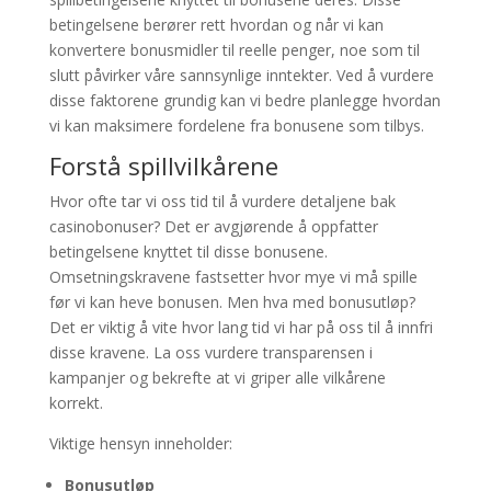
betingelsene berører rett hvordan og når vi kan
konvertere bonusmidler til reelle penger, noe som til
slutt påvirker våre sannsynlige inntekter. Ved å vurdere
disse faktorene grundig kan vi bedre planlegge hvordan
vi kan maksimere fordelene fra bonusene som tilbys.
Forstå spillvilkårene
Hvor ofte tar vi oss tid til å vurdere detaljene bak
casinobonuser? Det er avgjørende å oppfatter
betingelsene knyttet til disse bonusene.
Omsetningskravene fastsetter hvor mye vi må spille
før vi kan heve bonusen. Men hva med bonusutløp?
Det er viktig å vite hvor lang tid vi har på oss til å innfri
disse kravene. La oss vurdere transparensen i
kampanjer og bekrefte at vi griper alle vilkårene
korrekt.
Viktige hensyn inneholder:
Bonusutløp