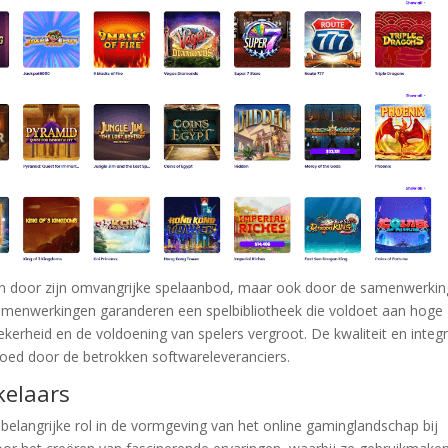
leen door zijn omvangrijke spelaanbod, maar ook door de samenwerkin
menwerkingen garanderen een spelbibliotheek die voldoet aan hoge
kerheid en de voldoening van spelers vergroot. De kwaliteit en integri
loed door de betrokken softwareleveranciers.
elaars
langrijke rol in de vormgeving van het online gaminglandschap bij