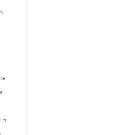
re
 de
et
d en
n