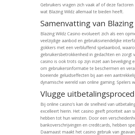
Gebruikers vragen zich vaak af of deze factoren
wat Blazing Wildz allemaal te bieden heeft.
Samenvatting van Blazing
Blazing Wildz Casino evolueert zich als een opme
veelzijdige aanbod en gebruiksvriendelijke inter
gokkers met een verbluffend spelaanbod, waaronde
gebruikersbetrokkenheid in gedachten en zorgt 
casino is ook trots op zijn inzet aan beveiligin
om gebruikersinformatie te beschermen en veran
boeiende geluidseffecten bij aan een aantrekkeli
dynamische wereld van online gaming. Spelers 
Vlugge uitbetalingsproce
Bij online casino’s kan de snelheid van uitbetal
excelleert hierin. Het casino geeft prioriteit aan
hebben tot hun winsten. Door een verscheidenh
bankoverschrijvingen en creditcards, hebben spe
Daarnaast maakt het casino gebruik van geavanc