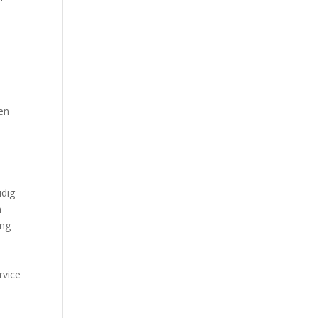
nen
udig
n
ing
rvice