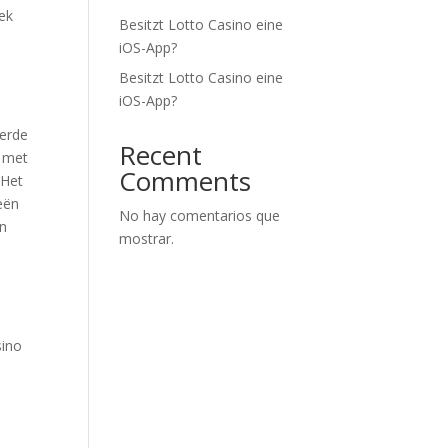
dek
Besitzt Lotto Casino eine
iOS-App?
Besitzt Lotto Casino eine
iOS-App?
terde
Recent
t met
Comments
 Het
ieën
No hay comentarios que
en
mostrar.
sino