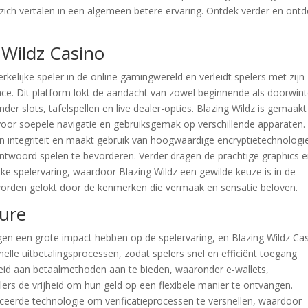
 zich vertalen in een algemeen betere ervaring. Ontdek verder en ont
 Wildz Casino
rkelijke speler in de online gamingwereld en verleidt spelers met zijn
face. Dit platform lokt de aandacht van zowel beginnende als doorwin
r slots, tafelspellen en live dealer-opties. Blazing Wildz is gemaak
voor soepele navigatie en gebruiksgemak op verschillende apparaten.
g en integriteit en maakt gebruik van hoogwaardige encryptietechnolog
twoord spelen te bevorderen. Verder dragen de prachtige graphics 
jke spelervaring, waardoor Blazing Wildz een gewilde keuze is in de
worden gelokt door de kenmerken die vermaak en sensatie beloven.
dure
ingen een grote impact hebben op de spelervaring, en Blazing Wildz Ca
 snelle uitbetalingsprocessen, zodat spelers snel en efficiënt toegang
eid aan betaalmethoden aan te bieden, waaronder e-wallets,
lers de vrijheid om hun geld op een flexibele manier te ontvangen.
eerde technologie om verificatieprocessen te versnellen, waardoor