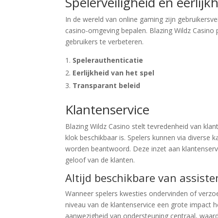
Spelerveiligheid en eerlijk
In de wereld van online gaming zijn gebruikersvei
casino-omgeving bepalen. Blazing Wildz Casino 
gebruikers te verbeteren.
Spelerauthenticatie
Eerlijkheid van het spel
Transparant beleid
Klantenservice
Blazing Wildz Casino stelt tevredenheid van kla
klok beschikbaar is. Spelers kunnen via diverse 
worden beantwoord. Deze inzet aan klantenservi
geloof van de klanten.
Altijd beschikbare van assiste
Wanneer spelers kwesties ondervinden of verzoe
niveau van de klantenservice een grote impact he
aanwezigheid van ondersteuning centraal, waard