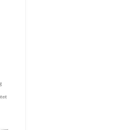
g
teit