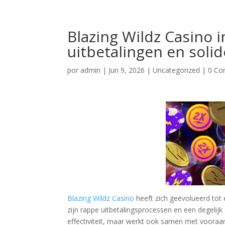
Blazing Wildz Casino 
uitbetalingen en solid
por
admin
|
Jun 9, 2026
|
Uncategorized
|
0 Co
Blazing Wildz Casino
heeft zich geëvolueerd tot 
zijn rappe uitbetalingsprocessen en een degelijk 
effectiviteit, maar werkt ook samen met vooraa