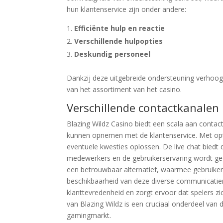
hun klantenservice zijn onder andere:
Efficiënte hulp en reactie
Verschillende hulpopties
Deskundig personeel
Dankzij deze uitgebreide ondersteuning verhoog
van het assortiment van het casino.
Verschillende contactkanalen
Blazing Wildz Casino biedt een scala aan conta
kunnen opnemen met de klantenservice. Met opti
eventuele kwesties oplossen. De live chat biedt 
medewerkers en de gebruikerservaring wordt geo
een betrouwbaar alternatief, waarmee gebruike
beschikbaarheid van deze diverse communicatie
klanttevredenheid en zorgt ervoor dat spelers z
van Blazing Wildz is een cruciaal onderdeel van 
gamingmarkt.