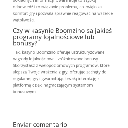
dokładnych informacji. Gwarantuje to szybką
odpowiedź i rozwiązanie problemu, co zwiększa
komfort gry i pozwala sprawnie reagować na wszelkie
wątpliwości.
Czy w kasynie Boomzino są jakieś
programy lojalnościowe lub
bonusy?
Tak, kasyno Boomzino oferuje ustrukturyzowane
nagrody lojalnościowe i zróżnicowane bonusy.
Skorzystasz z wielopoziomowych programów, które
ulepszą Twoje wrażenia z gry, oferując zachęty do
regularnej gry i gwarantując trwałą interakcję z
platformą dzięki nagradzającym systemom
bonusowym.
Enviar comentario