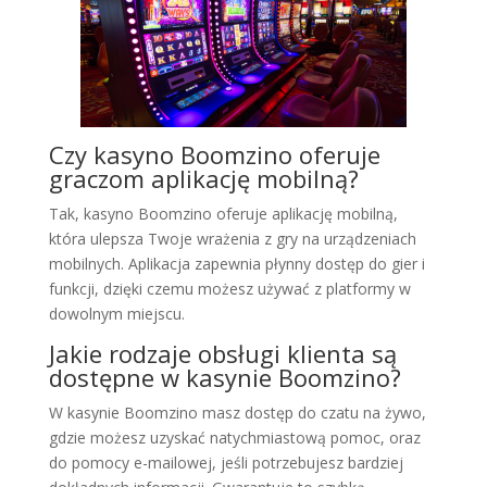
Czy kasyno Boomzino oferuje
graczom aplikację mobilną?
Tak, kasyno Boomzino oferuje aplikację mobilną,
która ulepsza Twoje wrażenia z gry na urządzeniach
mobilnych. Aplikacja zapewnia płynny dostęp do gier i
funkcji, dzięki czemu możesz używać z platformy w
dowolnym miejscu.
Jakie rodzaje obsługi klienta są
dostępne w kasynie Boomzino?
W kasynie Boomzino masz dostęp do czatu na żywo,
gdzie możesz uzyskać natychmiastową pomoc, oraz
do pomocy e-mailowej, jeśli potrzebujesz bardziej