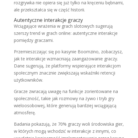
rozgrywka nie opiera się już tylko na kręceniu bębnami,
ale przekształca się w część historii.
Autentyczne interakcje graczy
Wciągające wrażenia w grach slotowych sugerują
szerszy trend w grach online: autentyczne interakcje
pomiędzy graczami.
Przemieszczając się po kasynie Boomzino, zobaczysz,
jak te interakcje wzmacniają zaangażowanie graczy.
Dane sugerują, że platformy wspierające interakcjom
społecznym znacznie zwiększają wskaźniki retencji
użytkowników.
Gracze zwracają uwagę na funkcje zorientowane na
społeczność, takie jak rozmowy na żywo i tryb gry
wieloosobowej, które generują bardziej wciągającą
atmosferę.
Badania pokazują, że 70% graczy woli środowiska gier,
w których mogą wchodzić w interakcje z innymi, co