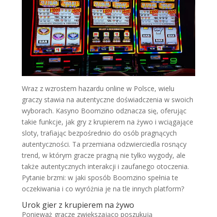
Wraz z wzrostem hazardu online w Polsce, wielu
graczy stawia na autentyczne doświadczenia w swoich
wyborach. Kasyno Boomzino odznacza się, oferując
takie funkcje, jak gry z krupierem na żywo i wciągające
sloty, trafiając bezpośrednio do osób pragnących
autentyczności. Ta przemiana odzwierciedla rosnący
trend, w którym gracze pragną nie tylko wygody, ale
także autentycznych interakcji i zaufanego otoczenia.
Pytanie brzmi: w jaki sposób Boomzino spełnia te
oczekiwania i co wyróżnia je na tle innych platform?
Urok gier z krupierem na żywo
Ponieważ gracze zwiększająco poszukują