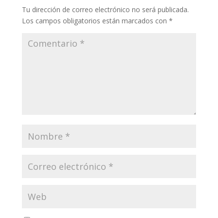
Tu dirección de correo electrónico no será publicada.
Los campos obligatorios están marcados con
*