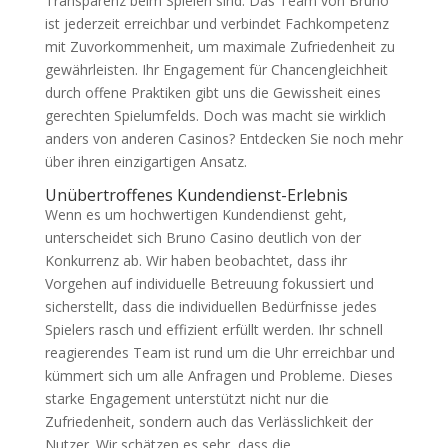
Transparenz beim Spielen sind. Das Team von Bruno
ist jederzeit erreichbar und verbindet Fachkompetenz
mit Zuvorkommenheit, um maximale Zufriedenheit zu
gewährleisten. Ihr Engagement für Chancengleichheit
durch offene Praktiken gibt uns die Gewissheit eines
gerechten Spielumfelds. Doch was macht sie wirklich
anders von anderen Casinos? Entdecken Sie noch mehr
über ihren einzigartigen Ansatz.
Unübertroffenes Kundendienst-Erlebnis
Wenn es um hochwertigen Kundendienst geht,
unterscheidet sich Bruno Casino deutlich von der
Konkurrenz ab. Wir haben beobachtet, dass ihr
Vorgehen auf individuelle Betreuung fokussiert und
sicherstellt, dass die individuellen Bedürfnisse jedes
Spielers rasch und effizient erfüllt werden. Ihr schnell
reagierendes Team ist rund um die Uhr erreichbar und
kümmert sich um alle Anfragen und Probleme. Dieses
starke Engagement unterstützt nicht nur die
Zufriedenheit, sondern auch das Verlässlichkeit der
Nutzer. Wir schätzen es sehr, dass die