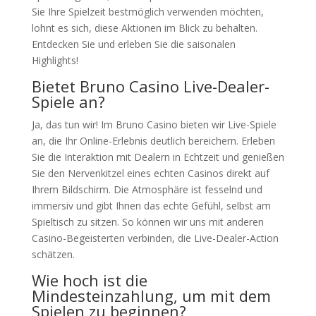
Sie Ihre Spielzeit bestmöglich verwenden möchten,
lohnt es sich, diese Aktionen im Blick zu behalten.
Entdecken Sie und erleben Sie die saisonalen
Highlights!
Bietet Bruno Casino Live-Dealer-
Spiele an?
Ja, das tun wir! Im Bruno Casino bieten wir Live-Spiele
an, die Ihr Online-Erlebnis deutlich bereichern. Erleben
Sie die Interaktion mit Dealern in Echtzeit und genießen
Sie den Nervenkitzel eines echten Casinos direkt auf
Ihrem Bildschirm. Die Atmosphäre ist fesselnd und
immersiv und gibt Ihnen das echte Gefühl, selbst am
Spieltisch zu sitzen. So können wir uns mit anderen
Casino-Begeisterten verbinden, die Live-Dealer-Action
schätzen.
Wie hoch ist die
Mindesteinzahlung, um mit dem
Spielen zu beginnen?