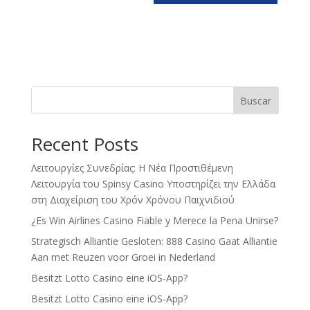
Buscar
Recent Posts
Λειτουργίες Συνεδρίας: Η Νέα Προστιθέμενη
Λειτουργία του Spinsy Casino Υποστηρίζει την Ελλάδα
στη Διαχείριση του Χρόν Χρόνου Παιχνιδιού
¿Es Win Airlines Casino Fiable y Merece la Pena Unirse?
Strategisch Alliantie Gesloten: 888 Casino Gaat Alliantie
Aan met Reuzen voor Groei in Nederland
Besitzt Lotto Casino eine iOS-App?
Besitzt Lotto Casino eine iOS-App?