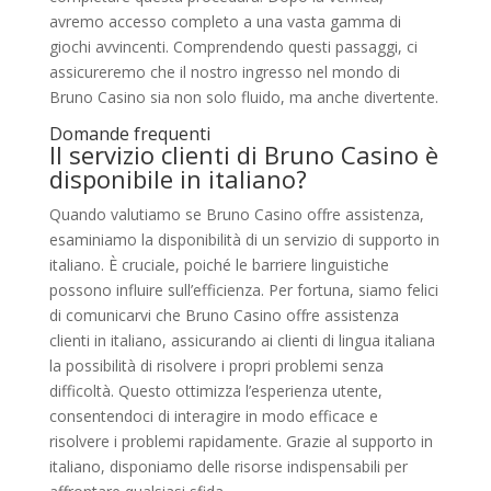
avremo accesso completo a una vasta gamma di
giochi avvincenti. Comprendendo questi passaggi, ci
assicureremo che il nostro ingresso nel mondo di
Bruno Casino sia non solo fluido, ma anche divertente.
Domande frequenti
Il servizio clienti di Bruno Casino è
disponibile in italiano?
Quando valutiamo se Bruno Casino offre assistenza,
esaminiamo la disponibilità di un servizio di supporto in
italiano. È cruciale, poiché le barriere linguistiche
possono influire sull’efficienza. Per fortuna, siamo felici
di comunicarvi che Bruno Casino offre assistenza
clienti in italiano, assicurando ai clienti di lingua italiana
la possibilità di risolvere i propri problemi senza
difficoltà. Questo ottimizza l’esperienza utente,
consentendoci di interagire in modo efficace e
risolvere i problemi rapidamente. Grazie al supporto in
italiano, disponiamo delle risorse indispensabili per