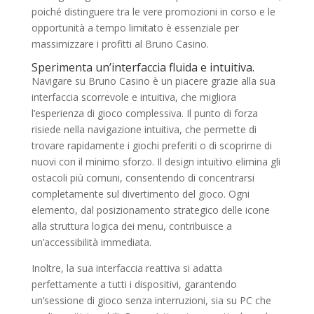
poiché distinguere tra le vere promozioni in corso e le
opportunità a tempo limitato è essenziale per
massimizzare i profitti al Bruno Casino.
Sperimenta un’interfaccia fluida e intuitiva.
Navigare su Bruno Casino è un piacere grazie alla sua
interfaccia scorrevole e intuitiva, che migliora
l’esperienza di gioco complessiva. Il punto di forza
risiede nella navigazione intuitiva, che permette di
trovare rapidamente i giochi preferiti o di scoprirne di
nuovi con il minimo sforzo. Il design intuitivo elimina gli
ostacoli più comuni, consentendo di concentrarsi
completamente sul divertimento del gioco. Ogni
elemento, dal posizionamento strategico delle icone
alla struttura logica dei menu, contribuisce a
un’accessibilità immediata.
Inoltre, la sua interfaccia reattiva si adatta
perfettamente a tutti i dispositivi, garantendo
un’sessione di gioco senza interruzioni, sia su PC che