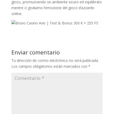
gioco, promuovendo un ambiente sicuro ed equilibrato
mentre ci godiamo l’emozione del gioco d’azzardo
online.
Enviar comentario
Tu dirección de correo electrónico no será publicada.
Los campos obligatorios están marcados con
*