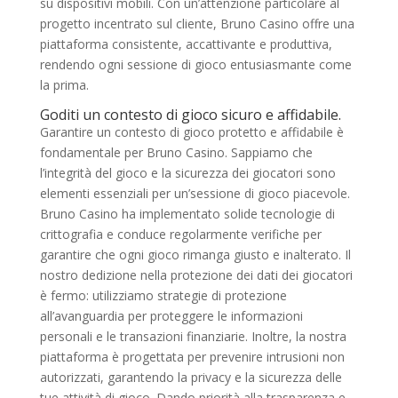
su dispositivi mobili. Con un’attenzione particolare al
progetto incentrato sul cliente, Bruno Casino offre una
piattaforma consistente, accattivante e produttiva,
rendendo ogni sessione di gioco entusiasmante come
la prima.
Goditi un contesto di gioco sicuro e affidabile.
Garantire un contesto di gioco protetto e affidabile è
fondamentale per Bruno Casino. Sappiamo che
l’integrità del gioco e la sicurezza dei giocatori sono
elementi essenziali per un’sessione di gioco piacevole.
Bruno Casino ha implementato solide tecnologie di
crittografia e conduce regolarmente verifiche per
garantire che ogni gioco rimanga giusto e inalterato. Il
nostro dedizione nella protezione dei dati dei giocatori
è fermo: utilizziamo strategie di protezione
all’avanguardia per proteggere le informazioni
personali e le transazioni finanziarie. Inoltre, la nostra
piattaforma è progettata per prevenire intrusioni non
autorizzati, garantendo la privacy e la sicurezza delle
tue attività di gioco. Dando priorità alla trasparenza e