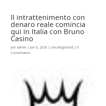
Il intrattenimento con
denaro reale comincia
qui in Italia con Bruno
Casino
por
admin
|
Jun 9, 2026
|
Uncategorized
|
0
Comentarios