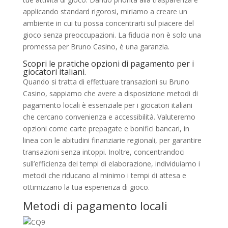
applicando standard rigorosi, miriamo a creare un
ambiente in cui tu possa concentrarti sul piacere del
gioco senza preoccupazioni. La fiducia non è solo una
promessa per Bruno Casino, è una garanzia.
Scopri le pratiche opzioni di pagamento per i
giocatori italiani.
Quando si tratta di effettuare transazioni su Bruno
Casino, sappiamo che avere a disposizione metodi di
pagamento locali è essenziale per i giocatori italiani
che cercano convenienza e accessibilità. Valuteremo
opzioni come carte prepagate e bonifici bancari, in
linea con le abitudini finanziarie regionali, per garantire
transazioni senza intoppi. Inoltre, concentrandoci
sull’efficienza dei tempi di elaborazione, individuiamo i
metodi che riducano al minimo i tempi di attesa e
ottimizzano la tua esperienza di gioco.
Metodi di pagamento locali