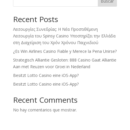
Buscar
Recent Posts
Λειτουργίες Συνεδρίας: Η Νέα Προστιθέμενη
Λειτουργία του Spinsy Casino Υποστηρίζει την Ελλάδα
στη Διαχείριση του Χρόν Χρόνου Παιχνιδιού
¿Es Win Airlines Casino Fiable y Merece la Pena Unirse?
Strategisch Alliantie Gesloten: 888 Casino Gaat Alliantie
Aan met Reuzen voor Groei in Nederland
Besitzt Lotto Casino eine iOS-App?
Besitzt Lotto Casino eine iOS-App?
Recent Comments
No hay comentarios que mostrar.