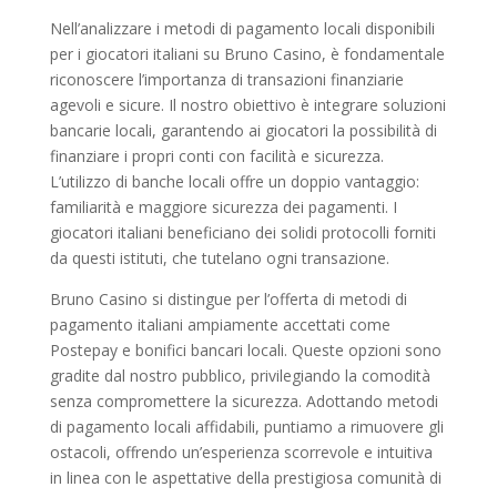
Nell’analizzare i metodi di pagamento locali disponibili
per i giocatori italiani su Bruno Casino, è fondamentale
riconoscere l’importanza di transazioni finanziarie
agevoli e sicure. Il nostro obiettivo è integrare soluzioni
bancarie locali, garantendo ai giocatori la possibilità di
finanziare i propri conti con facilità e sicurezza.
L’utilizzo di banche locali offre un doppio vantaggio:
familiarità e maggiore sicurezza dei pagamenti. I
giocatori italiani beneficiano dei solidi protocolli forniti
da questi istituti, che tutelano ogni transazione.
Bruno Casino si distingue per l’offerta di metodi di
pagamento italiani ampiamente accettati come
Postepay e bonifici bancari locali. Queste opzioni sono
gradite dal nostro pubblico, privilegiando la comodità
senza compromettere la sicurezza. Adottando metodi
di pagamento locali affidabili, puntiamo a rimuovere gli
ostacoli, offrendo un’esperienza scorrevole e intuitiva
in linea con le aspettative della prestigiosa comunità di