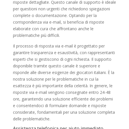
risposte dettagliate. Questo canale di supporto è ideale
per questioni non urgenti che richiedono spiegazioni
complete o documentazione. Optando per la
corrispondenza via e-mail, si beneficia di risposte
elaborate con cura che affrontano anche le
problematiche più difficili.
Il processo di risposta via e-mail è progettato per
garantire trasparenza e esaustività, con rappresentanti
esperti che si gestiscono di ogni richiesta. Il supporto
disponibile tramite questo canale è superiore e
risponde alle diverse esigenze dei giocatori italiani. È la
nostra soluzione per le problematiche in cui la
esattezza è più importante della celerità. In genere, le
risposte via e-mail vengono consegnate entro 24-48
ore, garantendo una soluzione efficiente dei problemi
e consentendoci di formulare domande e risposte
considerate, fondamentali per una soluzione completa
delle problematiche.
Assistenza telefonica per aiuto immediato