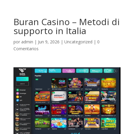
Buran Casino – Metodi di
supporto in Italia
por
admin
|
Jun 9, 2026
|
Uncategorized
|
0
Comentarios