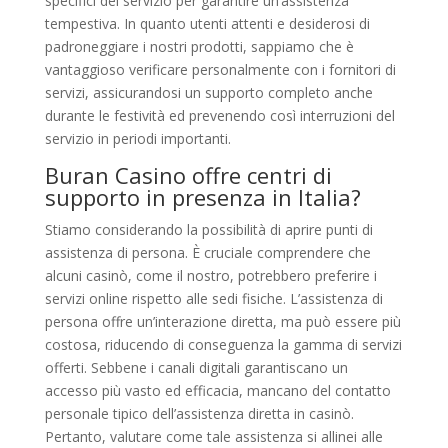
specifici del servizio per garantire un’assistenza
tempestiva. In quanto utenti attenti e desiderosi di
padroneggiare i nostri prodotti, sappiamo che è
vantaggioso verificare personalmente con i fornitori di
servizi, assicurandosi un supporto completo anche
durante le festività ed prevenendo così interruzioni del
servizio in periodi importanti.
Buran Casino offre centri di
supporto in presenza in Italia?
Stiamo considerando la possibilità di aprire punti di
assistenza di persona. È cruciale comprendere che
alcuni casinò, come il nostro, potrebbero preferire i
servizi online rispetto alle sedi fisiche. L’assistenza di
persona offre un’interazione diretta, ma può essere più
costosa, riducendo di conseguenza la gamma di servizi
offerti. Sebbene i canali digitali garantiscano un
accesso più vasto ed efficacia, mancano del contatto
personale tipico dell’assistenza diretta in casinò.
Pertanto, valutare come tale assistenza si allinei alle