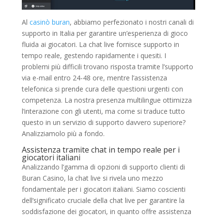
Al
casinò buran
, abbiamo perfezionato i nostri canali di
supporto in Italia per garantire un’esperienza di gioco
fluida ai giocatori. La chat live fornisce supporto in
tempo reale, gestendo rapidamente i quesiti. I
problemi più difficili trovano risposta tramite l’supporto
via e-mail entro 24-48 ore, mentre l’assistenza
telefonica si prende cura delle questioni urgenti con
competenza. La nostra presenza multilingue ottimizza
l’interazione con gli utenti, ma come si traduce tutto
questo in un servizio di supporto davvero superiore?
Analizziamolo più a fondo.
Assistenza tramite chat in tempo reale per i
giocatori italiani
Analizzando l’gamma di opzioni di supporto clienti di
Buran Casino, la chat live si rivela uno mezzo
fondamentale per i giocatori italiani. Siamo coscienti
dell’significato cruciale della chat live per garantire la
soddisfazione dei giocatori, in quanto offre assistenza