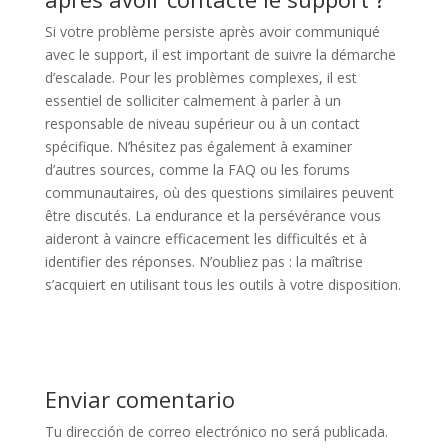
Si votre problème persiste après avoir communiqué
avec le support, il est important de suivre la démarche
d’escalade. Pour les problèmes complexes, il est
essentiel de solliciter calmement à parler à un
responsable de niveau supérieur ou à un contact
spécifique. N’hésitez pas également à examiner
d’autres sources, comme la FAQ ou les forums
communautaires, où des questions similaires peuvent
être discutés. La endurance et la persévérance vous
aideront à vaincre efficacement les difficultés et à
identifier des réponses. N’oubliez pas : la maîtrise
s’acquiert en utilisant tous les outils à votre disposition.
Enviar comentario
Tu dirección de correo electrónico no será publicada.