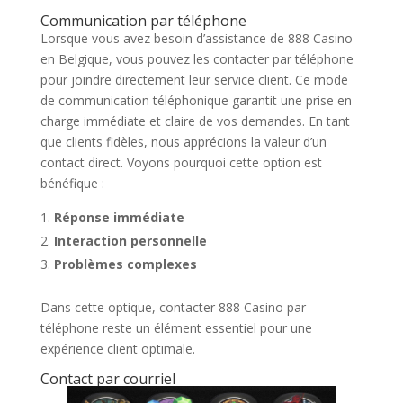
Communication par téléphone
Lorsque vous avez besoin d’assistance de 888 Casino
en Belgique, vous pouvez les contacter par téléphone
pour joindre directement leur service client. Ce mode
de communication téléphonique garantit une prise en
charge immédiate et claire de vos demandes. En tant
que clients fidèles, nous apprécions la valeur d’un
contact direct. Voyons pourquoi cette option est
bénéfique :
Réponse immédiate
Interaction personnelle
Problèmes complexes
Dans cette optique, contacter 888 Casino par
téléphone reste un élément essentiel pour une
expérience client optimale.
Contact par courriel