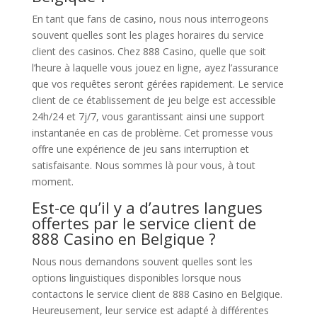
En tant que fans de casino, nous nous interrogeons
souvent quelles sont les plages horaires du service
client des casinos. Chez 888 Casino, quelle que soit
l’heure à laquelle vous jouez en ligne, ayez l’assurance
que vos requêtes seront gérées rapidement. Le service
client de ce établissement de jeu belge est accessible
24h/24 et 7j/7, vous garantissant ainsi une support
instantanée en cas de problème. Cet promesse vous
offre une expérience de jeu sans interruption et
satisfaisante. Nous sommes là pour vous, à tout
moment.
Est-ce qu’il y a d’autres langues
offertes par le service client de
888 Casino en Belgique ?
Nous nous demandons souvent quelles sont les
options linguistiques disponibles lorsque nous
contactons le service client de 888 Casino en Belgique.
Heureusement, leur service est adapté à différentes