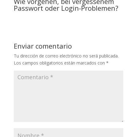
Wie vorgehen, bei vergessenem
Passwort oder Login-Problemen?
Enviar comentario
Tu dirección de correo electrónico no será publicada.
Los campos obligatorios están marcados con
*