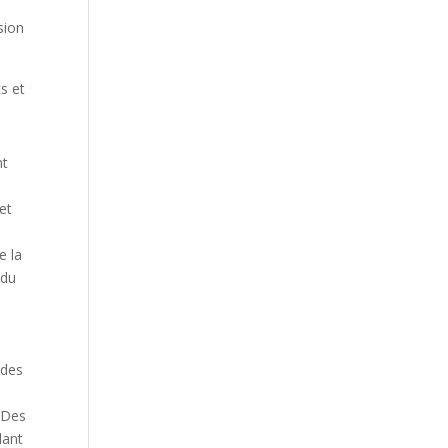
sion
s et
nt
et
e la
 du
 des
. Des
lant