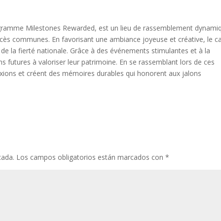
ogramme Milestones Rewarded, est un lieu de rassemblement dynami
ccès communes. En favorisant une ambiance joyeuse et créative, le c
e la fierté nationale. Grâce à des événements stimulantes et à la
tions futures à valoriser leur patrimoine. En se rassemblant lors de ces
nexions et créent des mémoires durables qui honorent aux jalons
cada.
Los campos obligatorios están marcados con
*