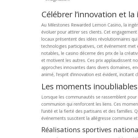
Célébrer l’innovation et la
Au Milestones Rewarded Lemon Casino, la ingén
évoluer pour attirer ses clients. Cet engagemen
locaux présentent des idées révolutionnaires qui
technologies participatives, cet événement met e
notables, le casino décerne des prix de la créati
et motivent les autres. Ces prix applaudissent n
approches innovantes dans divers domaines, en
animé, l’esprit d’innovation est évident, incitant c
Les moments inoubliables 
Lorsque les communautés se rassemblent pour ho
communion qui renforcent les liens. Ces momen
l’unité et la fierté des partisans et des familles.
événements suscitent la allégresse commune et
Réalisations sportives nation