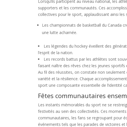
Lorsqu’ils participent au niveau national, les a
supporters et les communautés. Ces accomplis
collectives pour le sport, applaudissant ainsi les s
Les championnats de basketball du Canada cré
une lutte acharnée.
Les légendes du hockey éveillent des génératio
l’esprit de la nation.
Les records battus par les athlètes sont sou
faisant naître des rêves chez les jeunes sportifs
Au fil des réussites, on constate non seulement
variété et la résilience. Chaque accomplissement 
sport une composante essentielle de l’identité c
Fêtes communautaires ensem
Les instants mémorables du sport ne se restreign
festivités au sein des collectivités. Ces moment
communautaires, les fans se regroupant pour écha
événements tels que les parades de victoires et 