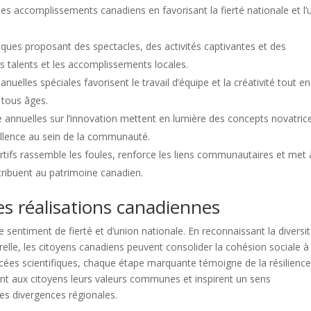
es accomplissements canadiens en favorisant la fierté nationale et l’
ues proposant des spectacles, des activités captivantes et des
es talents et les accomplissements locales.
anuelles spéciales favorisent le travail d’équipe et la créativité tout en
 tous âges.
annuelles sur l’innovation mettent en lumière des concepts novatric
ellence au sein de la communauté.
s rassemble les foules, renforce les liens communautaires et met 
tribuent au patrimoine canadien.
es réalisations canadiennes
e sentiment de fierté et d’union nationale. En reconnaissant la diversi
turelle, les citoyens canadiens peuvent consolider la cohésion sociale à
ercées scientifiques, chaque étape marquante témoigne de la résilience
lent aux citoyens leurs valeurs communes et inspirent un sens
es divergences régionales.