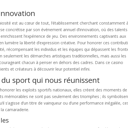
 innovation
iosité est au cœur de tout, l’établissement cherchant constamment 
t se concrétise par son événement annuel d’innovation, où des talents
 enrichissent l’expérience de jeu. Des environnements captivants aux
n lumière la liberté d’expression créative. Pour honorer ces contribut
vité, récompensant les individus et les équipes qui dépassent les front
on seulement les démarches artistiques traditionnelles, mais aussi les
courageant chacun à penser en dehors des cadres. Dans ce casino
lients et créateurs à découvrir leur potentiel infini.
du sport qui nous réunissent
norer les exploits sportifs nationaux, elles créent des moments de
ts mémorables ne sont pas seulement des triomphes ; ils symbolisen
 Qu’il s’agisse d’un titre de vainqueur ou d’une performance inégalée, ce
 la camaraderie.
ales