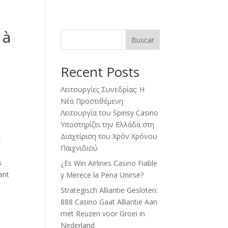
 à
Buscar
Recent Posts
Λειτουργίες Συνεδρίας: Η
Νέα Προστιθέμενη
Λειτουργία του Spinsy Casino
Υποστηρίζει την Ελλάδα στη
Διαχείριση του Χρόν Χρόνου
r
Παιχνιδιού
s
¿Es Win Airlines Casino Fiable
ant
y Merece la Pena Unirse?
Strategisch Alliantie Gesloten:
888 Casino Gaat Alliantie Aan
met Reuzen voor Groei in
Nederland