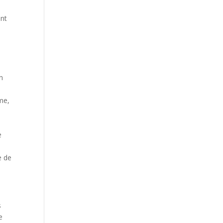
ant
n
me,
e
e de
s
e