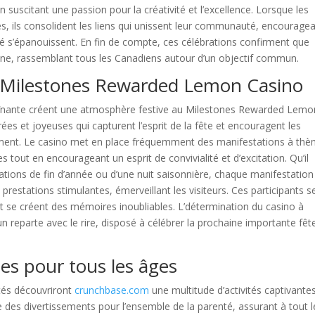
en suscitant une passion pour la créativité et l’excellence. Lorsque les
s, ils consolident les liens qui unissent leur communauté, encourage
alité s’épanouissent. En fin de compte, ces célébrations confirment que
ienne, rassemblant tous les Canadiens autour d’un objectif commun.
 Milestones Rewarded Lemon Casino
raînante créent une atmosphère festive au Milestones Rewarded Lemo
s et joyeuses qui capturent l’esprit de la fête et encouragent les
tement. Le casino met en place fréquemment des manifestations à thè
es tout en encourageant un esprit de convivialité et d’excitation. Qu’il
ations de fin d’année ou d’une nuit saisonnière, chaque manifestation
prestations stimulantes, émerveillant les visiteurs. Ces participants s
 se créent des mémoires inoubliables. L’détermination du casino à
cun reparte avec le rire, disposé à célébrer la prochaine importante fêt
es pour tous les âges
tés découvriront
crunchbase.com
une multitude d’activités captivante
 des divertissements pour l’ensemble de la parenté, assurant à tout l