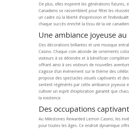
De plus, elles inspirent les générations futures, 
Canadiens se rassemblent pour fêter les réussite
un cadre où la liberté d’expression et l’individu
chaque succès enrichit la tissu de la vie canad
Une ambiance joyeuse au
Des décorations brillantes et une musique ent
Casino. Chaque coin abonde de ornements colorée
visiteurs à se détendre et à bénéficier complè
offrant ainsi à ses visiteurs de nouvelles aventur
s’agisse d’un événement sur le thème des célébr
propose des spectacles visuels captivants et des 
sentent régénérés par cette ambiance joyeuse et
cultiver un esprit d’exploration garantit que cha
la existence.
Des occupations captivant
Au Milestones Rewarded Lemon Casino, les invi
pour toutes les âges. Ce endroit dynamique offre