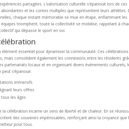
expériences partagées. L’valorisation culturelle s’épanouit lors de ces
ions abondantes et les contes multiples que représentent leurs athlètes.
onnelles, chaque instant mémorable se mue en étape, enflammant les
s équipes triomphent, toute la collectivité se mobilise, rappelant à ch
ollectif qui dépasse le sport en soi.
 célébration
n élément essentiel pour dynamiser la communauté. Ces célébrations
, mais consolident également les connexions entre les résidents grâ
partenariats locaux et en organisant divers événements culturels, l
 peut s’épanouir.
stations immersifs
ignant leurs offres
 tous les âges
 la célébration incarne un sens de liberté et de chaleur. En se réuniss
e créent des souvenirs impérissables, renforçant ainsi la croyance que 
metteur pour tous.