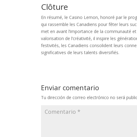
Clôture
En résumé, le Casino Lemon, honoré par le pr
qui rassemble les Canadiens pour fêter leurs su
met en avant l’importance de la communauté et d
valorisation de l’créativité, il inspire les généra
festivités, les Canadiens consolident leurs con
significatives de leurs talents diversifiés.
Enviar comentario
Tu dirección de correo electrónico no será publi