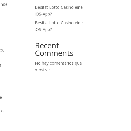
unité
Besitzt Lotto Casino eine
iOS-App?
Besitzt Lotto Casino eine
iOS-App?
Recent
es,
Comments
No hay comentarios que
à
mostrar.
té
 et