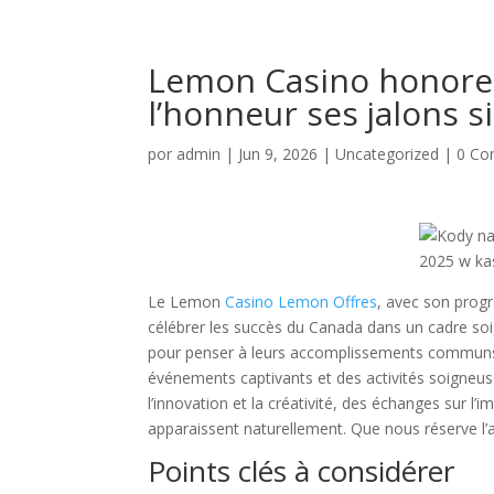
Lemon Casino honore 
l’honneur ses jalons si
por
admin
|
Jun 9, 2026
|
Uncategorized
|
0 Co
Le Lemon
Casino Lemon Offres
, avec son prog
célébrer les succès du Canada dans un cadre 
pour penser à leurs accomplissements communs t
événements captivants et des activités soigneus
l’innovation et la créativité, des échanges sur l’i
apparaissent naturellement. Que nous réserve l’a
Points clés à considérer