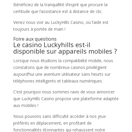
Bénéficiez de la tranquillité d’esprit que procure la
certitude que l’assistance est à distance de clic.
Venez nous voir au LuckyHills Casino, où l’aide est
toujours à portée de main !
Foire aux questions
Le casino Luckyhills est-il
disponible sur appareils mobiles ?
Lorsque nous étudions la compatibilité mobile, nous
constatons que de nombreux casinos privilégient
aujourd’hui une aventure utilisateur sans heurts sur
téléphones intelligents et tableaux numériques.
C’est pourquoi nous sommes ravis de vous annoncer
que LuckyHills Casino propose une plateforme adaptée
aux mobiles !
Nous pouvons sans difficulté accéder à nos jeux
préférés en déplacement, en profitant de
fonctionnalités étonnantes qui rehaussent notre