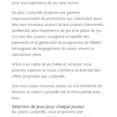
pour une expérience de jeu sans accroc.
De plus, LuckyHills propose une gamme
impressionnante de promotions qui s’adressent aussi
bien aux nouveaux joueurs qu’aux joueurs chevronnés,
améliorant ainsi l’expérience de jeu et le plaisir de jeu.
Les avis des joueurs soulignent la rapidité des
paiements et la générosité du programme de fidélité,
témoignant de l’engagement du casino envers la
satisfaction client.
Grâce à un cadre de jeu fiable et sécurisé, nous
pouvons explorer en toute confiance la diversité des
offres proposées par LuckyHills.
Que vous soyez nouveau joueur ou à la recherche de
frissons, le casino LuckyHills est la choix parfait pour
tous.
Sélection de jeux pour chaque joueur
Au casino LuckyHills, nous proposons une