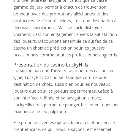
intuitive facilite la navigation, tandis que sa vaste
gamme de jeux permet à chacun de trouver son
bonheur. Avec des promotions alléchantes et des
protocoles de sécurité solides, c’est une destination à
découvrir absolument. Mais ce qui le distingue
vraiment, c’est son engagement envers la satisfaction
des joueurs. Découvrons ensemble ce qui fait de ce
casino un choix de prédilection pour les joueurs
occasionnels comme pour les professionnels aguerris.
Présentation du casino LuckyHills
Lorsqu’on parcourt l’univers fascinant des casinos en
ligne, LuckyHills Casino se distingue comme une
destination de choix, aussi bien pour les nouveaux
joueurs que pour les joueurs expérimentés. Grâce à
son interface raffinée et sa navigation simple,
LuckyHills nous permet de plonger facilement dans une
expérience de jeu palpitante.
Elle propose diverses options bancaires et un service
client efficace, ce qui, nous le savons, est essentiel