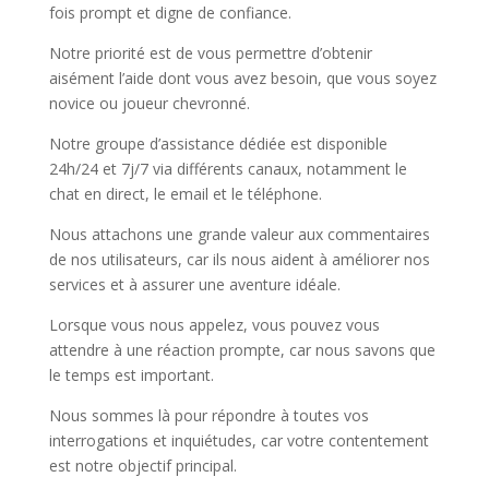
fois prompt et digne de confiance.
Notre priorité est de vous permettre d’obtenir
aisément l’aide dont vous avez besoin, que vous soyez
novice ou joueur chevronné.
Notre groupe d’assistance dédiée est disponible
24h/24 et 7j/7 via différents canaux, notamment le
chat en direct, le email et le téléphone.
Nous attachons une grande valeur aux commentaires
de nos utilisateurs, car ils nous aident à améliorer nos
services et à assurer une aventure idéale.
Lorsque vous nous appelez, vous pouvez vous
attendre à une réaction prompte, car nous savons que
le temps est important.
Nous sommes là pour répondre à toutes vos
interrogations et inquiétudes, car votre contentement
est notre objectif principal.