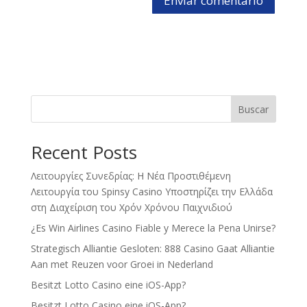
Buscar
Recent Posts
Λειτουργίες Συνεδρίας: Η Νέα Προστιθέμενη
Λειτουργία του Spinsy Casino Υποστηρίζει την Ελλάδα
στη Διαχείριση του Χρόν Χρόνου Παιχνιδιού
¿Es Win Airlines Casino Fiable y Merece la Pena Unirse?
Strategisch Alliantie Gesloten: 888 Casino Gaat Alliantie
Aan met Reuzen voor Groei in Nederland
Besitzt Lotto Casino eine iOS-App?
Besitzt Lotto Casino eine iOS-App?