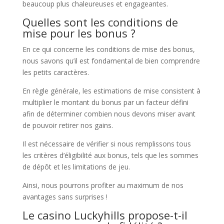
beaucoup plus chaleureuses et engageantes.
Quelles sont les conditions de
mise pour les bonus ?
En ce qui concerne les conditions de mise des bonus,
nous savons qu’il est fondamental de bien comprendre
les petits caractères.
En règle générale, les estimations de mise consistent à
multiplier le montant du bonus par un facteur défini
afin de déterminer combien nous devons miser avant
de pouvoir retirer nos gains.
Il est nécessaire de vérifier si nous remplissons tous
les critères d’éligibilité aux bonus, tels que les sommes
de dépôt et les limitations de jeu.
Ainsi, nous pourrons profiter au maximum de nos
avantages sans surprises !
Le casino Luckyhills propose-t-il