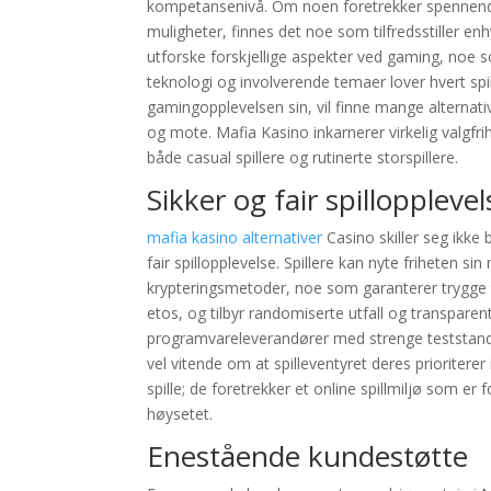
kompetansenivå. Om noen foretrekker spennende s
muligheter, finnes det noe som tilfredsstiller enhv
utforske forskjellige aspekter ved gaming, noe s
teknologi og involverende temaer lover hvert sp
gamingopplevelsen sin, vil finne mange alternativ
og mote. Mafia Kasino inkarnerer virkelig valgfr
både casual spillere og rutinerte storspillere.
Sikker og fair spillopplevel
mafia kasino alternativer
Casino skiller seg ikke b
fair spillopplevelse. Spillere kan nyte friheten
krypteringsmetoder, noe som garanterer trygge tr
etos, og tilbyr randomiserte utfall og transpare
programvareleverandører med strenge teststandarde
vel vitende om at spilleventyret deres prioriterer
spille; de foretrekker et online spillmiljø som er f
høysetet.
Enestående kundestøtte