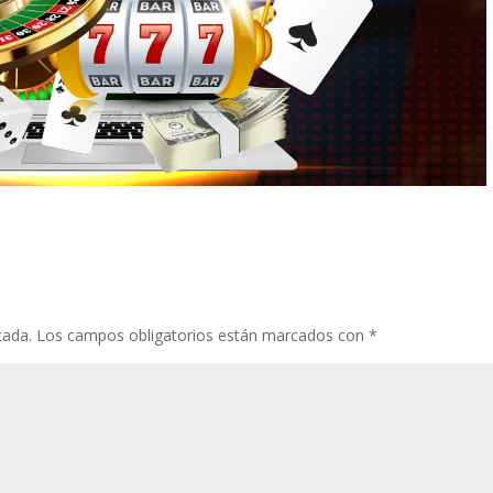
cada.
Los campos obligatorios están marcados con
*