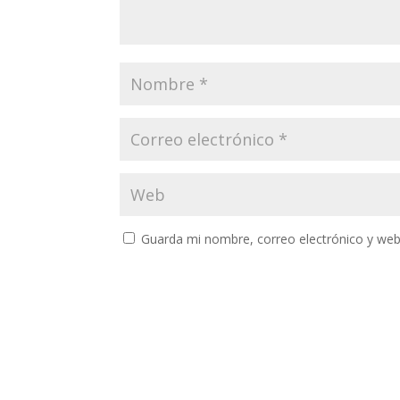
Guarda mi nombre, correo electrónico y web