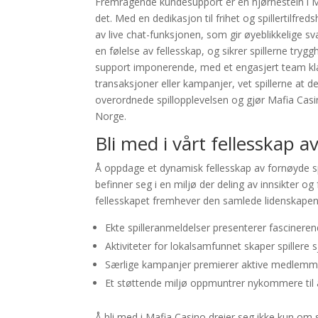
Fremragende kundesupport er en hjørnestein i Maf
det. Med en dedikasjon til frihet og spillertilfre
av live chat-funksjonen, som gir øyeblikkelige s
en følelse av fellesskap, og sikrer spillerne trygg
support imponerende, med et engasjert team klar 
transaksjoner eller kampanjer, vet spillerne at d
overordnede spillopplevelsen og gjør Mafia Casino
Norge.
Bli med i vårt fellesskap av
Å oppdage et dynamisk fellesskap av fornøyde spi
befinner seg i en miljø der deling av innsikter o
fellesskapet fremhever den samlede lidenskapen f
Ekte spilleranmeldelser presenterer fascinere
Aktiviteter for lokalsamfunnet skaper spillere 
Særlige kampanjer premierer aktive medlemmer
Et støttende miljø oppmuntrer nykommere til å
Å bli med i Mafia Casino dreier seg ikke kun om s