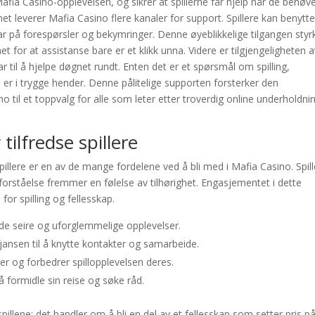
ia Casino-opplevelsen, og sikrer at spillerne får hjelp når de behøv
dshet leverer Mafia Casino flere kanaler for support. Spillere kan benytt
var på forespørsler og bekymringer. Denne øyeblikkelige tilgangen styr
het for at assistanse bare er et klikk unna. Videre er tilgjengeligheten 
til å hjelpe døgnet rundt. Enten det er et spørsmål om spilling,
e er i trygge hender. Denne pålitelige supporten forsterker den
 til et toppvalg for alle som leter etter troverdig online underholdnin
 tilfredse spillere
llere er en av de mange fordelene ved å bli med i Mafia Casino. Spill
g forståelse fremmer en følelse av tilhørighet. Engasjementet i dette
or spilling og fellesskap.
nde seire og uforglemmelige opplevelser.
sjansen til å knytte kontakter og samarbeide.
 og forbedrer spillopplevelsen deres.
 formidle sin reise og søke råd.
pillene; det handler om å bli en del av et fellesskap som setter pris p