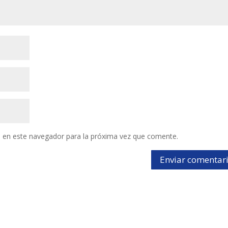
 en este navegador para la próxima vez que comente.