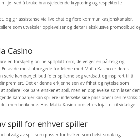
illmiljø, ved å bruke bransjeledende kryptering og respekterte
 og gir assistanse via live chat og flere kommunikasjonskanaler.
pillere som utveksler opplevelser og deltar i eksklusive promotilbud o
ia Casino
re en forskjellig online spillplattform; de velger en pålitelig og
ov. En av de mest utpregede fordelene med Mafia Kasino er deres
by en serie kampanjetilbud føler spillerne seg verdsatt og inspirert til å
lir premiert. Det er denne erkjennelsen av frihet og nytelse som
 at spillere ikke bare ønsker et spill, men en opplevelse som løser de
ende kampanjer kan spillere undersøke sine passioner uten restriksj
de, men berikende. Hos Mafia Kasino omsettes lojalitet til virkelige
 spill for enhver spiller
tort utvalg av spill som passer for hvilken som helst smak og