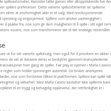
pilleautomater, klassiske table games eller altoppslukende live dea
er spillers preferanser. Dette varierte spillsortimentet lar spillerne
om sikrer at ensformighet aldri er et valg. Med revolusjonerende
ill spenning og engasjement. Spillere som ønsker uavhengighet i
er å plukke fra, noe som gir dem muligheten til å spille i sitt eget te
ihetens essens, noe som transformerer det til det endelige reisemålet 
se
are ut for sitt varierte spillutvalg, men også for å prioritere en sikker
 sin mens de vet at dataene deres er beskyttet gjennom bransjeledende
ansaksjoner hver gang de spiller. Fair play er kjernen i Mafia Casino
nte regler som holder spenningen autentisk. De bruker anerkjente
r, noe som forsterker tilliten til plattformen. Spillere kan spille sik
 integritet og sikkerhet. Med Mafia Casino beslutter ikke spillerne bare
orpliktet til en trygg og behagelig opplevelse, der rettferdighet er i