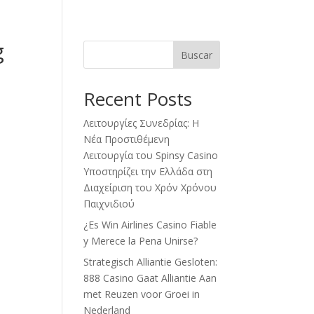
g
Buscar
Recent Posts
Λειτουργίες Συνεδρίας: Η
Νέα Προστιθέμενη
Λειτουργία του Spinsy Casino
Υποστηρίζει την Ελλάδα στη
Διαχείριση του Χρόν Χρόνου
Παιχνιδιού
¿Es Win Airlines Casino Fiable
y Merece la Pena Unirse?
Strategisch Alliantie Gesloten:
888 Casino Gaat Alliantie Aan
met Reuzen voor Groei in
Nederland