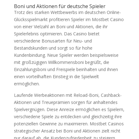
Boni und Aktionen für deutsche Spieler
Trotz des starken Wettbewerbs im deutschen Online-
Glücksspielmarkt profitieren Spieler im Mostbet Casino
von einer Vielzahl an Boni und Aktionen, die ihr
Spielerlebnis optimieren. Das Casino bietet
verschiedene Bonusarten für Neu- und
Bestandskunden und sorgt so für hohe
Kundenbindung. Neue Spieler werden beispielsweise
mit großzügigen Willkommensboni begrüßt, die
Einzahlungsboni und Freispiele beinhalten und ihnen
einen vorteilhaften Einstieg in die Spielwelt
ermöglichen.
Laufende Werbeaktionen mit Reload-Boni, Cashback-
Aktionen und Treueprämien sorgen für anhaltendes
Spielvergnügen. Diese Anreize ermöglichen es Spielern,
verschiedene Spiele zu entdecken und gleichzeitig ihre
potenziellen Gewinne zu maximieren. Mostbet Casinos
strategischer Ansatz bei Boni und Aktionen zielt nicht
nur darauf ab, die Kundenzufriedenheit zu steigern,