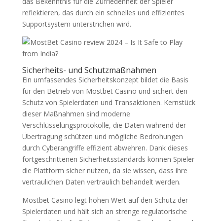
das Bekenntnis für die Zufriedenheit der Spieler
reflektieren, das durch ein schnelles und effizientes
Supportsystem unterstrichen wird.
Sicherheits- und Schutzmaßnahmen
Ein umfassendes Sicherheitskonzept bildet die Basis
für den Betrieb von Mostbet Casino und sichert den
Schutz von Spielerdaten und Transaktionen. Kernstück
dieser Maßnahmen sind moderne
Verschlüsselungsprotokolle, die Daten während der
Übertragung schützen und mögliche Bedrohungen
durch Cyberangriffe effizient abwehren. Dank dieses
fortgeschrittenen Sicherheitsstandards können Spieler
die Plattform sicher nutzen, da sie wissen, dass ihre
vertraulichen Daten vertraulich behandelt werden.
Mostbet Casino legt hohen Wert auf den Schutz der
Spielerdaten und hält sich an strenge regulatorische