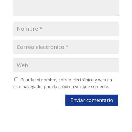
Guarda mi nombre, correo electrónico y web en
este navegador para la próxima vez que comente.