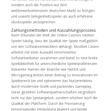
sondern auch die Position auf dem
wettbewerbsintensiven deutschen Markt zu festigen
und sowohl Gelegenheitsspieler als auch erfahrene
Glücksspieler anzusprechen.
Zahlungsmethoden und Auszahlungsprozess
Beim Erkunden der Welt der Online-Casinos merken
Spieler häufig, dass die Qualität der Spiele maßgeblich
von den Softwareentwicklern abhängt. Mostbet Casino
arbeitet mit einer Auswahl renommierter
Softwareanbieter zusammen und bietet so eine breite
Spielbibliothek für unterschiedliche Spielerpräferenzen.
Bekannte Namen der Branche wie NetEnt und
Microgaming leisten einen Beitrag zu Innovationen im
Spielbereich bei und optimieren das Nutzererlebnis
durch modernste Grafik und packendes Gameplay.
Diese gezielten Softwarepartnerschaften vergrößern
nicht nur das Spielangebot, sondern erhöhen auch die
Qualität der Plattform. Durch die Priorisierung
hervorragender Entwicklung gewinnt und bindet