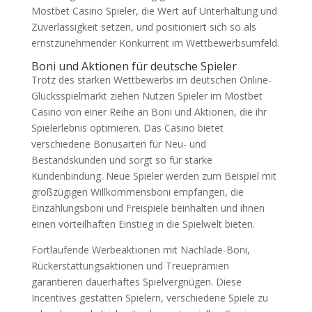
Mostbet Casino Spieler, die Wert auf Unterhaltung und
Zuverlässigkeit setzen, und positioniert sich so als
ernstzunehmender Konkurrent im Wettbewerbsumfeld.
Boni und Aktionen für deutsche Spieler
Trotz des starken Wettbewerbs im deutschen Online-
Glücksspielmarkt ziehen Nutzen Spieler im Mostbet
Casino von einer Reihe an Boni und Aktionen, die ihr
Spielerlebnis optimieren. Das Casino bietet
verschiedene Bonusarten für Neu- und
Bestandskunden und sorgt so für starke
Kundenbindung. Neue Spieler werden zum Beispiel mit
großzügigen Willkommensboni empfangen, die
Einzahlungsboni und Freispiele beinhalten und ihnen
einen vorteilhaften Einstieg in die Spielwelt bieten.
Fortlaufende Werbeaktionen mit Nachlade-Boni,
Rückerstattungsaktionen und Treueprämien
garantieren dauerhaftes Spielvergnügen. Diese
Incentives gestatten Spielern, verschiedene Spiele zu