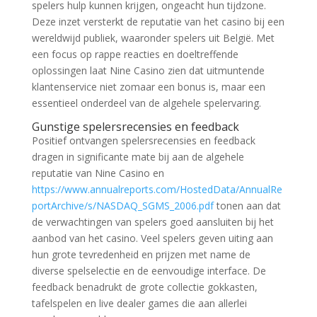
spelers hulp kunnen krijgen, ongeacht hun tijdzone.
Deze inzet versterkt de reputatie van het casino bij een
wereldwijd publiek, waaronder spelers uit België. Met
een focus op rappe reacties en doeltreffende
oplossingen laat Nine Casino zien dat uitmuntende
klantenservice niet zomaar een bonus is, maar een
essentieel onderdeel van de algehele spelervaring.
Gunstige spelersrecensies en feedback
Positief ontvangen spelersrecensies en feedback
dragen in significante mate bij aan de algehele
reputatie van Nine Casino en
https://www.annualreports.com/HostedData/AnnualRe
portArchive/s/NASDAQ_SGMS_2006.pdf
tonen aan dat
de verwachtingen van spelers goed aansluiten bij het
aanbod van het casino. Veel spelers geven uiting aan
hun grote tevredenheid en prijzen met name de
diverse spelselectie en de eenvoudige interface. De
feedback benadrukt de grote collectie gokkasten,
tafelspelen en live dealer games die aan allerlei