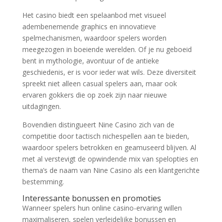
Het casino biedt een spelaanbod met visueel
adembenemende graphics en innovatieve
spelmechanismen, waardoor spelers worden
meegezogen in boeiende werelden. Of je nu geboeid
bent in mythologie, avontuur of de antieke
geschiedenis, er is voor ieder wat wils. Deze diversiteit
spreekt niet alleen casual spelers aan, maar ook
ervaren gokkers die op zoek zijn naar nieuwe
uitdagingen.
Bovendien distingueert Nine Casino zich van de
competitie door tactisch nichespellen aan te bieden,
waardoor spelers betrokken en geamuseerd blijven. Al
met al verstevigt de opwindende mix van spelopties en
thema’s de naam van Nine Casino als een klantgerichte
bestemming.
Interessante bonussen en promoties
Wanneer spelers hun online casino-ervaring willen
maximaliseren, spelen verleidelijke bonussen en