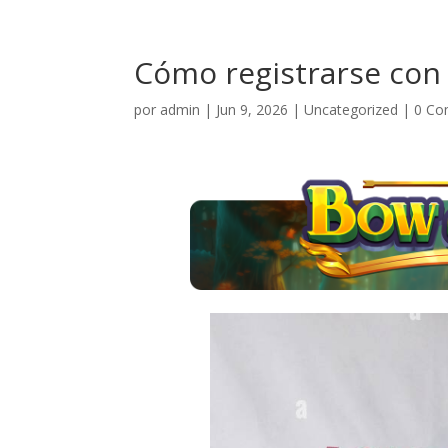
Cómo registrarse con
por
admin
|
Jun 9, 2026
|
Uncategorized
|
0 Co