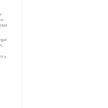
s
omo
 edad
eguir
n,
os y