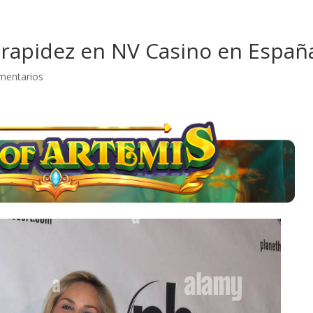
 rapidez en NV Casino en Españ
mentarios