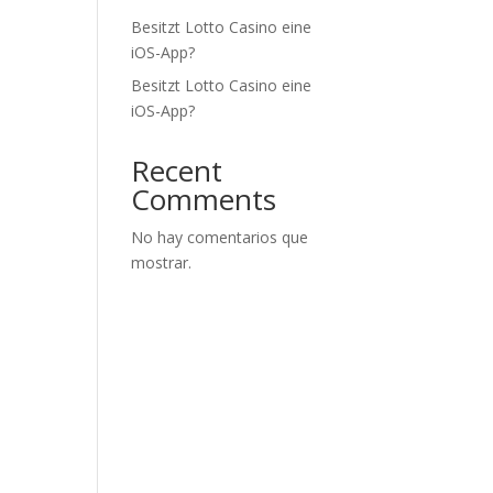
Besitzt Lotto Casino eine
iOS-App?
Besitzt Lotto Casino eine
iOS-App?
Recent
Comments
No hay comentarios que
mostrar.