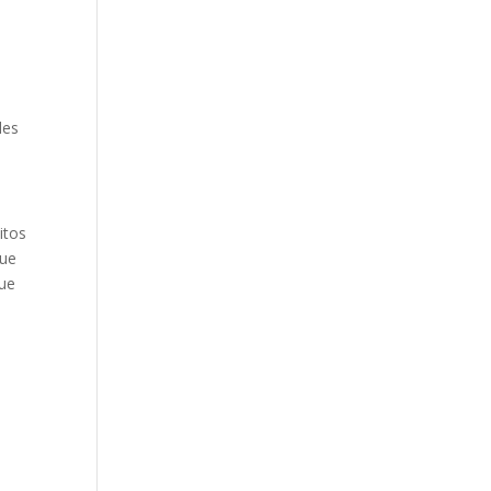
les
itos
que
que
.