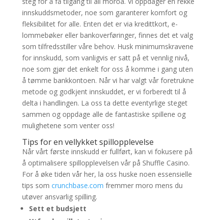
steg for å få tilgang til all moroa. Vi oppdager en rekke
innskuddsmetoder, noe som garanterer komfort og
fleksibilitet for alle. Enten det er via kredittkort, e-
lommebøker eller bankoverføringer, finnes det et valg
som tilfredsstiller våre behov. Husk minimumskravene
for innskudd, som vanligvis er satt på et vennlig nivå,
noe som gjør det enkelt for oss å komme i gang uten
å tømme bankkontoen. Når vi har valgt vår foretrukne
metode og godkjent innskuddet, er vi forberedt til å
delta i handlingen. La oss ta dette eventyrlige steget
sammen og oppdage alle de fantastiske spillene og
mulighetene som venter oss!
Tips for en vellykket spillopplevelse
Når vårt første innskudd er fullført, kan vi fokusere på
å optimalisere spillopplevelsen vår på Shuffle Casino.
For å øke tiden vår her, la oss huske noen essensielle
tips som
crunchbase.com
fremmer moro mens du
utøver ansvarlig spilling.
Sett et budsjett