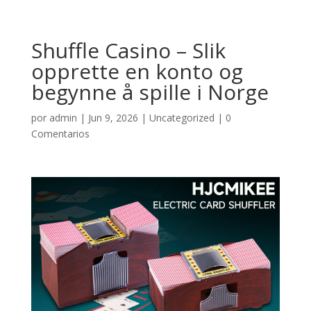
Shuffle Casino – Slik
opprette en konto og
begynne å spille i Norge
por
admin
|
Jun 9, 2026
|
Uncategorized
|
0
Comentarios