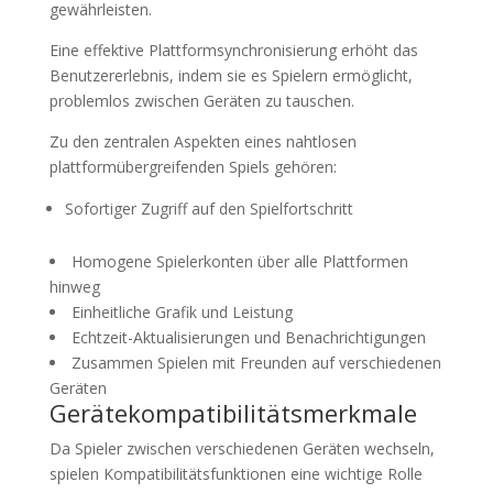
gewährleisten.
Eine effektive Plattformsynchronisierung erhöht das
Benutzererlebnis, indem sie es Spielern ermöglicht,
problemlos zwischen Geräten zu tauschen.
Zu den zentralen Aspekten eines nahtlosen
plattformübergreifenden Spiels gehören:
Sofortiger Zugriff auf den Spielfortschritt
Homogene Spielerkonten über alle Plattformen
hinweg
Einheitliche Grafik und Leistung
Echtzeit-Aktualisierungen und Benachrichtigungen
Zusammen Spielen mit Freunden auf verschiedenen
Geräten
Gerätekompatibilitätsmerkmale
Da Spieler zwischen verschiedenen Geräten wechseln,
spielen Kompatibilitätsfunktionen eine wichtige Rolle