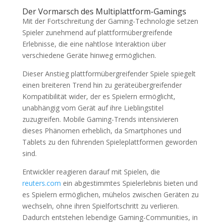
Der Vormarsch des Multiplattform-Gamings
Mit der Fortschreitung der Gaming-Technologie setzen
Spieler zunehmend auf plattformübergreifende
Erlebnisse, die eine nahtlose Interaktion über
verschiedene Geräte hinweg ermöglichen.
Dieser Anstieg plattformübergreifender Spiele spiegelt
einen breiteren Trend hin zu geräteübergreifender
Kompatibilität wider, der es Spielern ermöglicht,
unabhängig vom Gerät auf ihre Lieblingstitel
zuzugreifen. Mobile Gaming-Trends intensivieren
dieses Phänomen erheblich, da Smartphones und
Tablets zu den führenden Spieleplattformen geworden
sind.
Entwickler reagieren darauf mit Spielen, die
reuters.com
ein abgestimmtes Spielerlebnis bieten und
es Spielern ermöglichen, mühelos zwischen Geräten zu
wechseln, ohne ihren Spielfortschritt zu verlieren.
Dadurch entstehen lebendige Gaming-Communities, in