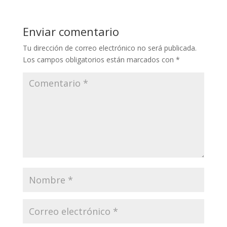
Enviar comentario
Tu dirección de correo electrónico no será publicada.
Los campos obligatorios están marcados con
*