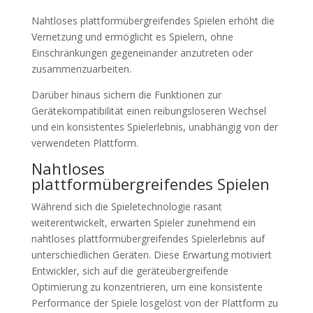
Nahtloses plattformübergreifendes Spielen erhöht die
Vernetzung und ermöglicht es Spielern, ohne
Einschränkungen gegeneinander anzutreten oder
zusammenzuarbeiten.
Darüber hinaus sichern die Funktionen zur
Gerätekompatibilität einen reibungsloseren Wechsel
und ein konsistentes Spielerlebnis, unabhängig von der
verwendeten Plattform.
Nahtloses
plattformübergreifendes Spielen
Während sich die Spieletechnologie rasant
weiterentwickelt, erwarten Spieler zunehmend ein
nahtloses plattformübergreifendes Spielerlebnis auf
unterschiedlichen Geräten. Diese Erwartung motiviert
Entwickler, sich auf die geräteübergreifende
Optimierung zu konzentrieren, um eine konsistente
Performance der Spiele losgelöst von der Plattform zu