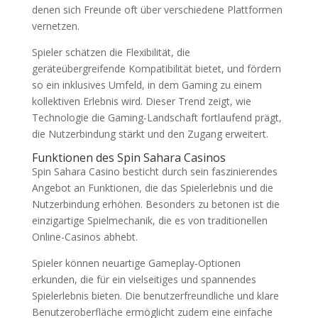
denen sich Freunde oft über verschiedene Plattformen
vernetzen.
Spieler schätzen die Flexibilität, die
geräteübergreifende Kompatibilität bietet, und fördern
so ein inklusives Umfeld, in dem Gaming zu einem
kollektiven Erlebnis wird. Dieser Trend zeigt, wie
Technologie die Gaming-Landschaft fortlaufend prägt,
die Nutzerbindung stärkt und den Zugang erweitert.
Funktionen des Spin Sahara Casinos
Spin Sahara Casino besticht durch sein faszinierendes
Angebot an Funktionen, die das Spielerlebnis und die
Nutzerbindung erhöhen. Besonders zu betonen ist die
einzigartige Spielmechanik, die es von traditionellen
Online-Casinos abhebt.
Spieler können neuartige Gameplay-Optionen
erkunden, die für ein vielseitiges und spannendes
Spielerlebnis bieten. Die benutzerfreundliche und klare
Benutzeroberfläche ermöglicht zudem eine einfache