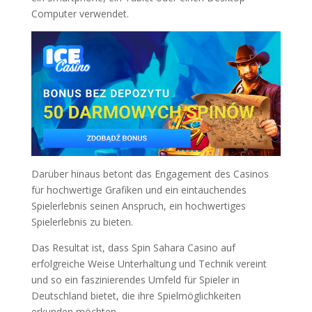
Computer verwendet.
Darüber hinaus betont das Engagement des Casinos
für hochwertige Grafiken und ein eintauchendes
Spielerlebnis seinen Anspruch, ein hochwertiges
Spielerlebnis zu bieten.
Das Resultat ist, dass Spin Sahara Casino auf
erfolgreiche Weise Unterhaltung und Technik vereint
und so ein faszinierendes Umfeld für Spieler in
Deutschland bietet, die ihre Spielmöglichkeiten
erkunden möchten.