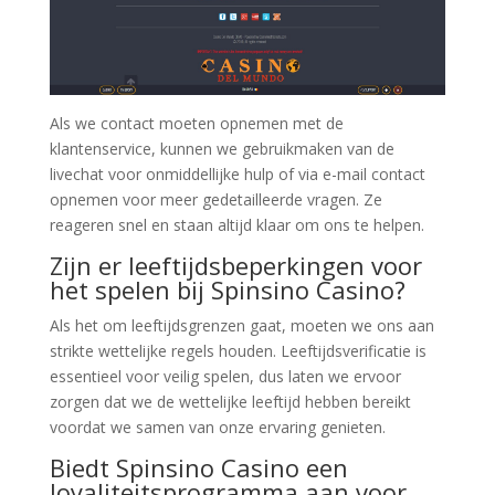
Als we contact moeten opnemen met de
klantenservice, kunnen we gebruikmaken van de
livechat voor onmiddellijke hulp of via e-mail contact
opnemen voor meer gedetailleerde vragen. Ze
reageren snel en staan altijd klaar om ons te helpen.
Zijn er leeftijdsbeperkingen voor
het spelen bij Spinsino Casino?
Als het om leeftijdsgrenzen gaat, moeten we ons aan
strikte wettelijke regels houden. Leeftijdsverificatie is
essentieel voor veilig spelen, dus laten we ervoor
zorgen dat we de wettelijke leeftijd hebben bereikt
voordat we samen van onze ervaring genieten.
Biedt Spinsino Casino een
loyaliteitsprogramma aan voor