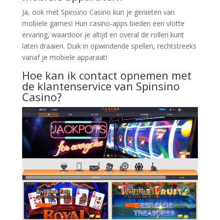
Ja, ook met Spinsino Casino kun je genieten van
mobiele games! Hun casino-apps bieden een vlotte
ervaring, waardoor je altijd en overal de rollen kunt
laten draaien. Duik in opwindende spellen, rechtstreeks
vanaf je mobiele apparaat!
Hoe kan ik contact opnemen met
de klantenservice van Spinsino
Casino?