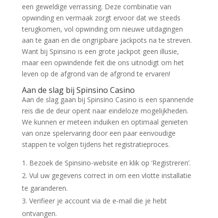
een geweldige verrassing. Deze combinatie van
opwinding en vermaak zorgt ervoor dat we steeds
terugkomen, vol opwinding om nieuwe uitdagingen
aan te gaan en die ongrijpbare jackpots na te streven.
Want bij Spinsino is een grote jackpot geen illusie,
maar een opwindende feit die ons uitnodigt om het
leven op de afgrond van de afgrond te ervaren!
Aan de slag bij Spinsino Casino
Aan de slag gaan bij Spinsino Casino is een spannende
reis die de deur opent naar eindeloze mogelijkheden.
We kunnen er meteen induiken en optimaal genieten
van onze spelervaring door een paar eenvoudige
stappen te volgen tijdens het registratieproces.
Bezoek de Spinsino-website en klik op ‘Registreren’.
Vul uw gegevens correct in om een vlotte installatie
te garanderen.
Verifieer je account via de e-mail die je hebt
ontvangen.