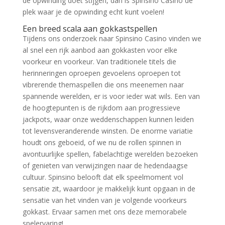
de opwinding doet stijgen, dan is Spinsino Casino dé
plek waar je de opwinding echt kunt voelen!
Een breed scala aan gokkastspellen
Tijdens ons onderzoek naar Spinsino Casino vinden we
al snel een rijk aanbod aan gokkasten voor elke
voorkeur en voorkeur. Van traditionele titels die
herinneringen oproepen gevoelens oproepen tot
vibrerende themaspellen die ons meenemen naar
spannende werelden, er is voor ieder wat wils. Een van
de hoogtepunten is de rijkdom aan progressieve
jackpots, waar onze weddenschappen kunnen leiden
tot levensveranderende winsten. De enorme variatie
houdt ons geboeid, of we nu de rollen spinnen in
avontuurlijke spellen, fabelachtige werelden bezoeken
of genieten van verwijzingen naar de hedendaagse
cultuur. Spinsino belooft dat elk speelmoment vol
sensatie zit, waardoor je makkelijk kunt opgaan in de
sensatie van het vinden van je volgende voorkeurs
gokkast. Ervaar samen met ons deze memorabele
spelervaring!