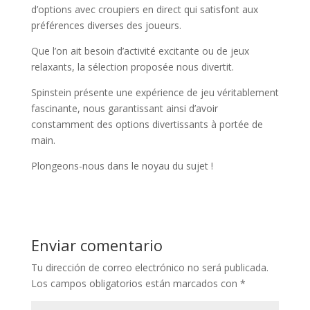
d’options avec croupiers en direct qui satisfont aux
préférences diverses des joueurs.
Que l’on ait besoin d’activité excitante ou de jeux
relaxants, la sélection proposée nous divertit.
Spinstein présente une expérience de jeu véritablement
fascinante, nous garantissant ainsi d’avoir
constamment des options divertissants à portée de
main.
Plongeons-nous dans le noyau du sujet !
Enviar comentario
Tu dirección de correo electrónico no será publicada.
Los campos obligatorios están marcados con
*