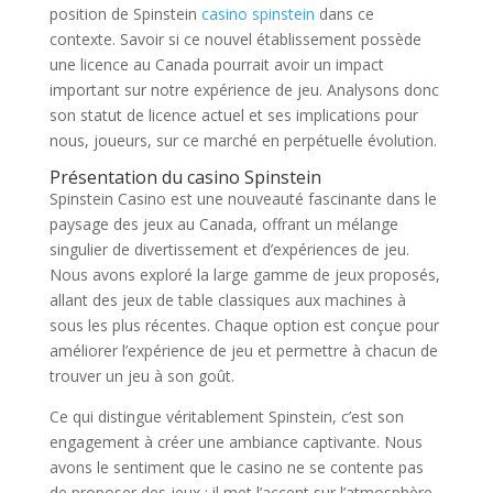
position de Spinstein
casino spinstein
dans ce
contexte. Savoir si ce nouvel établissement possède
une licence au Canada pourrait avoir un impact
important sur notre expérience de jeu. Analysons donc
son statut de licence actuel et ses implications pour
nous, joueurs, sur ce marché en perpétuelle évolution.
Présentation du casino Spinstein
Spinstein Casino est une nouveauté fascinante dans le
paysage des jeux au Canada, offrant un mélange
singulier de divertissement et d’expériences de jeu.
Nous avons exploré la large gamme de jeux proposés,
allant des jeux de table classiques aux machines à
sous les plus récentes. Chaque option est conçue pour
améliorer l’expérience de jeu et permettre à chacun de
trouver un jeu à son goût.
Ce qui distingue véritablement Spinstein, c’est son
engagement à créer une ambiance captivante. Nous
avons le sentiment que le casino ne se contente pas
de proposer des jeux ; il met l’accent sur l’atmosphère