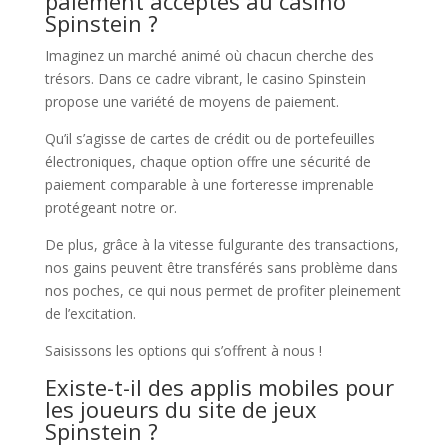
paiement acceptés au casino
Spinstein ?
Imaginez un marché animé où chacun cherche des
trésors. Dans ce cadre vibrant, le casino Spinstein
propose une variété de moyens de paiement.
Qu’il s’agisse de cartes de crédit ou de portefeuilles
électroniques, chaque option offre une sécurité de
paiement comparable à une forteresse imprenable
protégeant notre or.
De plus, grâce à la vitesse fulgurante des transactions,
nos gains peuvent être transférés sans problème dans
nos poches, ce qui nous permet de profiter pleinement
de l’excitation.
Saisissons les options qui s’offrent à nous !
Existe-t-il des applis mobiles pour
les joueurs du site de jeux
Spinstein ?