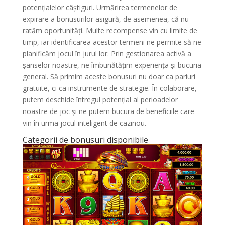
potențialelor câștiguri. Urmărirea termenelor de
expirare a bonusurilor asigură, de asemenea, că nu
ratăm oportunități. Multe recompense vin cu limite de
timp, iar identificarea acestor termeni ne permite să ne
planificăm jocul în jurul lor. Prin gestionarea activă a
șanselor noastre, ne îmbunătățim experiența și bucuria
general. Să primim aceste bonusuri nu doar ca pariuri
gratuite, ci ca instrumente de strategie. În colaborare,
putem deschide întregul potențial al perioadelor
noastre de joc și ne putem bucura de beneficiile care
vin în urma jocul inteligent de cazinou.
Categorii de bonusuri disponibile