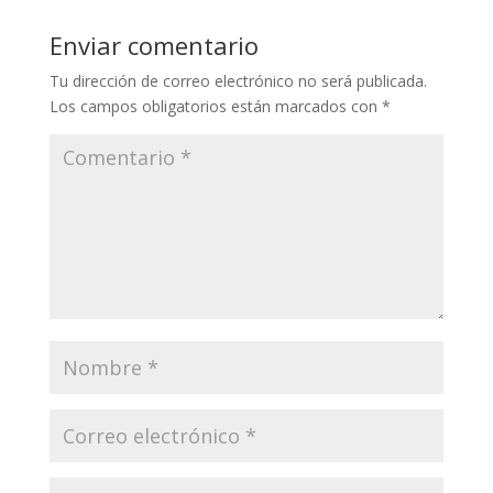
Enviar comentario
Tu dirección de correo electrónico no será publicada.
Los campos obligatorios están marcados con
*