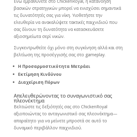
Ενώ εμβαθύνετε στο ChickenRoyal, η κατανόηση
βασικών στρατηγικών μπορεί να ενισχύσει σημαντικά
τις δυνατότητές σας για νίκη. Υιοθετήστε την
ελευθερία να ανακαλύψετε τακτικές παιχνιδιού που
σας δίνουν τη δυνατότητα να κατασκευάσετε
αξιοσημείωτα σερί νικών.
Συγκεντρωθείτε όχι μόνο στη συγκίνηση αλλά και στη
βελτίωση της προσέγγισής σας στο gameplay.
Η Προσαρμοστικότητα Μετράει
Εκτίμηση Κινδύνου
Διαχείριση Πόρων
Απελευθερώνοντας το συναγωνιστικό σας
πλεονέκτημα
Βελτιώστε τις δεξιότητές σας στο ChickenRoyal
αξιοποιώντας το ανταγωνιστικό σας πλεονέκτημα—
απαραίτητο για να μείνετε μπροστά σε αυτό το
δυναμικό περιβάλλον παιχνιδιού.