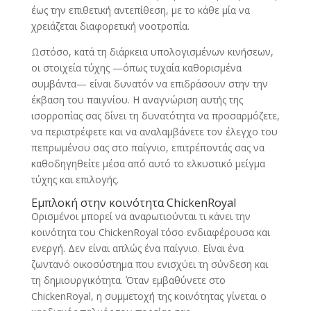
έως την επιθετική αντεπίθεση, με το κάθε μία να
χρειάζεται διαφορετική νοοτροπία.
Ωστόσο, κατά τη διάρκεια υπολογισμένων κινήσεων,
οι στοιχεία τύχης —όπως τυχαία καθορισμένα
συμβάντα— είναι δυνατόν να επιδράσουν στην την
έκβαση του παιγνίου. Η αναγνώριση αυτής της
ισορροπίας σας δίνει τη δυνατότητα να προσαρμόζετε,
να περιστρέφετε και να αναλαμβάνετε τον έλεγχο του
πεπρωμένου σας στο παίγνιο, επιτρέποντάς σας να
καθοδηγηθείτε μέσα από αυτό το ελκυστικό μείγμα
τύχης και επιλογής.
Εμπλοκή στην κοινότητα ChickenRoyal
Ορισμένοι μπορεί να αναρωτιούνται τι κάνει την
κοινότητα του ChickenRoyal τόσο ενδιαφέρουσα και
ενεργή. Δεν είναι απλώς ένα παίγνιο. Είναι ένα
ζωντανό οικοσύστημα που ενισχύει τη σύνδεση και
τη δημιουργικότητα. Όταν εμβαθύνετε στο
ChickenRoyal, η συμμετοχή της κοινότητας γίνεται ο