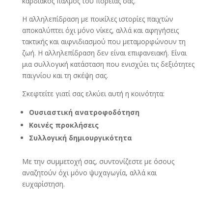
καρδιακός παλμός του πορείας σας.
Η αλληλεπίδραση με ποικίλες ιστορίες παιχτών
αποκαλύπτει όχι μόνο νίκες, αλλά και αφηγήσεις
τακτικής και αιφνιδιασμού που μεταμορφώνουν τη
ζωή. Η αλληλεπίδραση δεν είναι επιφανειακή. Είναι
μια συλλογική κατάσταση που ενισχύει τις δεξιότητες
παιγνίου και τη σκέψη σας.
Σκεφτείτε γιατί σας ελκύει αυτή η κοινότητα:
Ουσιαστική ανατροφοδότηση
Κοινές προκλήσεις
Συλλογική δημιουργικότητα
Με την συμμετοχή σας, συντονίζεστε με όσους
αναζητούν όχι μόνο ψυχαγωγία, αλλά και
ευχαρίστηση.