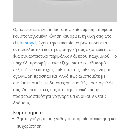
Οραματιστείτε ένα πεδίο όπου κάθε άμεση απόφαση
και υπολογισμένη κίνηση καθορίζει τη νίκη σας. Στο
chickenroyal
, έχετε την ευκαιρία να βελτιώσετε τα
αντανακλαστικά και τη στρατηγική σας οξυδέρκεια σε
ένα συναρπαστικό περιβάλλον άμεσου παιχνιδιού. Το
παιχνίδι προσφέρει έναν ξεχωριστό συνδυασμό
δεξιοτήτων και τύχης, καθιστώντας κάθε αγώνα μια
αγωνιώδη προσπάθεια. Αλλά πώς αξιοποιείτε με
συνέπεια αυτές τις δυνατές ανταμοιβές προς όφελός
σας; Οι προοπτικές σας στη στρατηγική και την
προσαρμοστικότητα γρήγορα θα ανοίξουν νέους
δρόμους.
Κύρια σημεία
Ζήστε γρήγορο παιχνίδι για στιγμιαία συγκίνηση και
ευχαρίστηση.