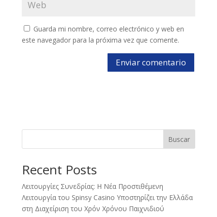
Guarda mi nombre, correo electrónico y web en
este navegador para la próxima vez que comente.
Buscar
Recent Posts
Λειτουργίες Συνεδρίας: Η Νέα Προστιθέμενη
Λειτουργία του Spinsy Casino Υποστηρίζει την Ελλάδα
στη Διαχείριση του Χρόν Χρόνου Παιχνιδιού