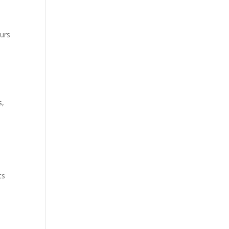
eurs
s,
ts