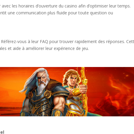
 avec les horaires d’ouverture du casino afin d’optimiser leur temps.
antit une communication plus fluide pour toute question ou
? Référez-vous à leur FAQ pour trouver rapidement des réponses. Cet
les et aide à améliorer leur expérience de jeu.
el