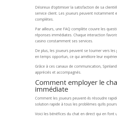
Désireux d’optimiser la satisfaction de sa client
service client. Les joueurs peuvent notamment e
complètes.
Par ailleurs, une FAQ complète couvre les questio
réponses immédiates. Chaque interaction favorise
casino constamment ses services.
De plus, les joueurs peuvent se tourner vers les
en temps opportun, ce qui améliore leur expérie
Grâce à ces canaux de communication, Spinlande
appréciés et accompagnés.
Comment employer le chat 
immédiate
Comment les joueurs peuvent-ils résoudre rapide
solution rapide à tous les problèmes qu’ils pourr
Voici les bénéfices du chat en direct qui en font u