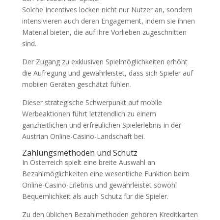
Solche Incentives locken nicht nur Nutzer an, sondern
intensivieren auch deren Engagement, indem sie ihnen
Material bieten, die auf ihre Vorlieben zugeschnitten
sind.
Der Zugang zu exklusiven Spielmöglichkeiten erhöht
die Aufregung und gewährleistet, dass sich Spieler auf
mobilen Geräten geschätzt fühlen.
Dieser strategische Schwerpunkt auf mobile
Werbeaktionen führt letztendlich zu einem
ganzheitlichen und erfreulichen Spielerlebnis in der
Austrian Online-Casino-Landschaft bei.
Zahlungsmethoden und Schutz
In Österreich spielt eine breite Auswahl an
Bezahlmöglichkeiten eine wesentliche Funktion beim
Online-Casino-Erlebnis und gewährleistet sowohl
Bequemlichkeit als auch Schutz für die Spieler.
Zu den üblichen Bezahlmethoden gehören Kreditkarten