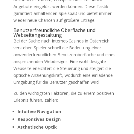
Angebote eingelöst werden können. Diese Taktik
garantiert anhaltenden Spielspaß und bietet immer
wieder neue Chancen auf größere Erträge.
Benutzerfreundliche Oberfläche und
Webseitengestaltung
Bei der Suche nach Internet-Casinos in Österreich
verstehen Spieler schnell die Bedeutung einer
anwenderfreundlichen Benutzeroberfläche und eines
ansprechenden Webdesigns. Eine wohl designte
Webseite erleichtert die Steuerung und steigert die
optische Anziehungskraft, wodurch eine einladende
Umgebung für die Benutzer geschaffen wird.
Zu den wichtigsten Faktoren, die zu einem positiven
Erlebnis führen, zählen:
Intuitive Navigation
Responsives Design
Ästhetische Optik