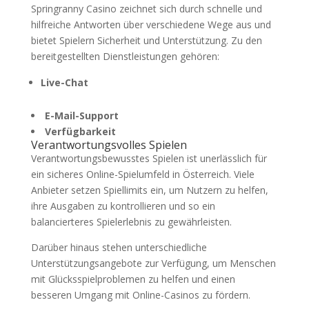
Springranny Casino zeichnet sich durch schnelle und
hilfreiche Antworten über verschiedene Wege aus und
bietet Spielern Sicherheit und Unterstützung. Zu den
bereitgestellten Dienstleistungen gehören:
Live-Chat
E-Mail-Support
Verfügbarkeit
Verantwortungsvolles Spielen
Verantwortungsbewusstes Spielen ist unerlässlich für
ein sicheres Online-Spielumfeld in Österreich. Viele
Anbieter setzen Spiellimits ein, um Nutzern zu helfen,
ihre Ausgaben zu kontrollieren und so ein
balancierteres Spielerlebnis zu gewährleisten.
Darüber hinaus stehen unterschiedliche
Unterstützungsangebote zur Verfügung, um Menschen
mit Glücksspielproblemen zu helfen und einen
besseren Umgang mit Online-Casinos zu fördern.