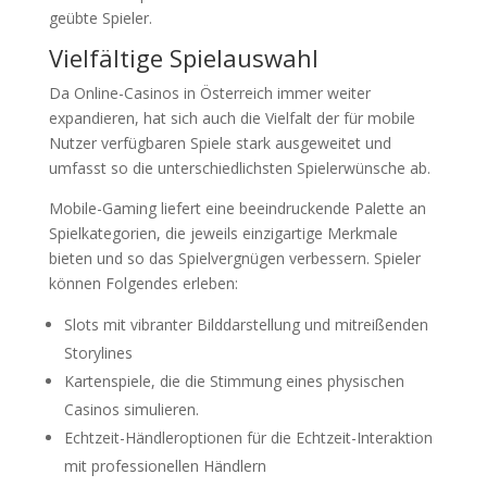
geübte Spieler.
Vielfältige Spielauswahl
Da Online-Casinos in Österreich immer weiter
expandieren, hat sich auch die Vielfalt der für mobile
Nutzer verfügbaren Spiele stark ausgeweitet und
umfasst so die unterschiedlichsten Spielerwünsche ab.
Mobile-Gaming liefert eine beeindruckende Palette an
Spielkategorien, die jeweils einzigartige Merkmale
bieten und so das Spielvergnügen verbessern. Spieler
können Folgendes erleben:
Slots mit vibranter Bilddarstellung und mitreißenden
Storylines
Kartenspiele, die die Stimmung eines physischen
Casinos simulieren.
Echtzeit-Händleroptionen für die Echtzeit-Interaktion
mit professionellen Händlern