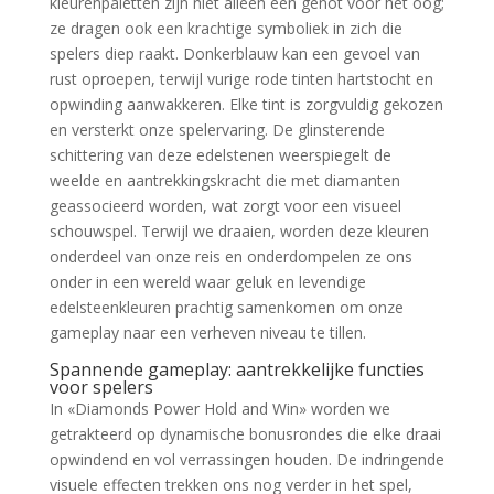
kleurenpaletten zijn niet alleen een genot voor het oog;
ze dragen ook een krachtige symboliek in zich die
spelers diep raakt. Donkerblauw kan een gevoel van
rust oproepen, terwijl vurige rode tinten hartstocht en
opwinding aanwakkeren. Elke tint is zorgvuldig gekozen
en versterkt onze spelervaring. De glinsterende
schittering van deze edelstenen weerspiegelt de
weelde en aantrekkingskracht die met diamanten
geassocieerd worden, wat zorgt voor een visueel
schouwspel. Terwijl we draaien, worden deze kleuren
onderdeel van onze reis en onderdompelen ze ons
onder in een wereld waar geluk en levendige
edelsteenkleuren prachtig samenkomen om onze
gameplay naar een verheven niveau te tillen.
Spannende gameplay: aantrekkelijke functies
voor spelers
In «Diamonds Power Hold and Win» worden we
getrakteerd op dynamische bonusrondes die elke draai
opwindend en vol verrassingen houden. De indringende
visuele effecten trekken ons nog verder in het spel,