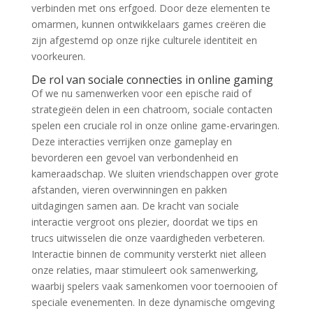
verbinden met ons erfgoed. Door deze elementen te
omarmen, kunnen ontwikkelaars games creëren die
zijn afgestemd op onze rijke culturele identiteit en
voorkeuren.
De rol van sociale connecties in online gaming
Of we nu samenwerken voor een epische raid of
strategieën delen in een chatroom, sociale contacten
spelen een cruciale rol in onze online game-ervaringen.
Deze interacties verrijken onze gameplay en
bevorderen een gevoel van verbondenheid en
kameraadschap. We sluiten vriendschappen over grote
afstanden, vieren overwinningen en pakken
uitdagingen samen aan. De kracht van sociale
interactie vergroot ons plezier, doordat we tips en
trucs uitwisselen die onze vaardigheden verbeteren.
Interactie binnen de community versterkt niet alleen
onze relaties, maar stimuleert ook samenwerking,
waarbij spelers vaak samenkomen voor toernooien of
speciale evenementen. In deze dynamische omgeving