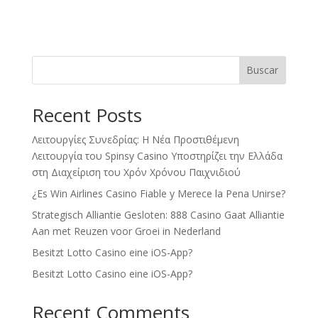
Buscar
Recent Posts
Λειτουργίες Συνεδρίας: Η Νέα Προστιθέμενη
Λειτουργία του Spinsy Casino Υποστηρίζει την Ελλάδα
στη Διαχείριση του Χρόν Χρόνου Παιχνιδιού
¿Es Win Airlines Casino Fiable y Merece la Pena Unirse?
Strategisch Alliantie Gesloten: 888 Casino Gaat Alliantie
Aan met Reuzen voor Groei in Nederland
Besitzt Lotto Casino eine iOS-App?
Besitzt Lotto Casino eine iOS-App?
Recent Comments