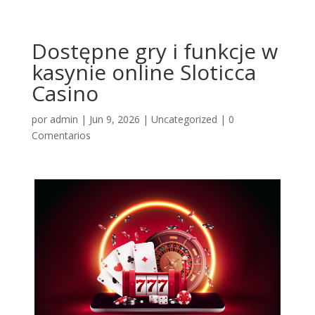
Dostępne gry i funkcje w
kasynie online Sloticca
Casino
por
admin
|
Jun 9, 2026
|
Uncategorized
|
0
Comentarios