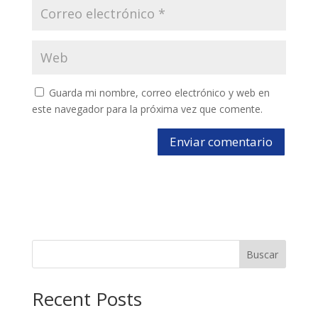
Guarda mi nombre, correo electrónico y web en
este navegador para la próxima vez que comente.
Buscar
Recent Posts