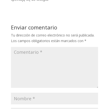
Enviar comentario
Tu dirección de correo electrónico no será publicada.
Los campos obligatorios están marcados con
*