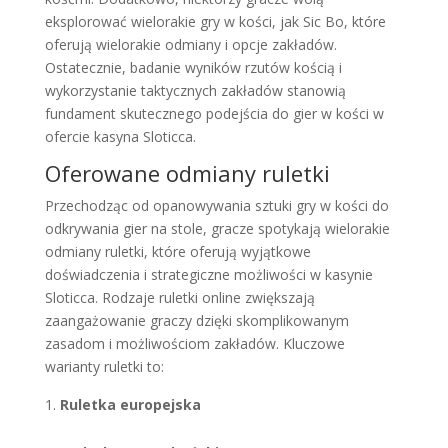
eksplorować wielorakie gry w kości, jak Sic Bo, które
oferują wielorakie odmiany i opcje zakładów.
Ostatecznie, badanie wyników rzutów kością i
wykorzystanie taktycznych zakładów stanowią
fundament skutecznego podejścia do gier w kości w
ofercie kasyna Sloticca.
Oferowane odmiany ruletki
Przechodząc od opanowywania sztuki gry w kości do
odkrywania gier na stole, gracze spotykają wielorakie
odmiany ruletki, które oferują wyjątkowe
doświadczenia i strategiczne możliwości w kasynie
Sloticca. Rodzaje ruletki online zwiększają
zaangażowanie graczy dzięki skomplikowanym
zasadom i możliwościom zakładów. Kluczowe
warianty ruletki to:
Ruletka europejska