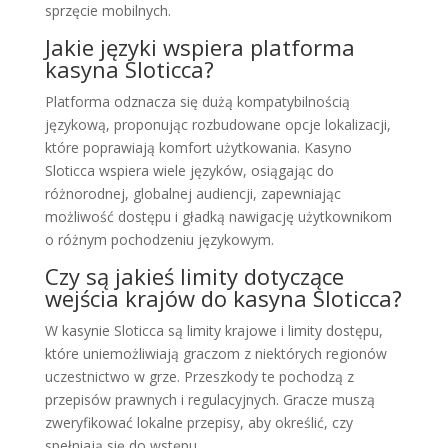
sprzęcie mobilnych.
Jakie języki wspiera platforma
kasyna Sloticca?
Platforma odznacza się dużą kompatybilnością
językową, proponując rozbudowane opcje lokalizacji,
które poprawiają komfort użytkowania. Kasyno
Sloticca wspiera wiele języków, osiągając do
różnorodnej, globalnej audiencji, zapewniając
możliwość dostępu i gładką nawigację użytkownikom
o różnym pochodzeniu językowym.
Czy są jakieś limity dotyczące
wejścia krajów do kasyna Sloticca?
W kasynie Sloticca są limity krajowe i limity dostępu,
które uniemożliwiają graczom z niektórych regionów
uczestnictwo w grze. Przeszkody te pochodzą z
przepisów prawnych i regulacyjnych. Gracze muszą
zweryfikować lokalne przepisy, aby określić, czy
spełniają się do wstępu.