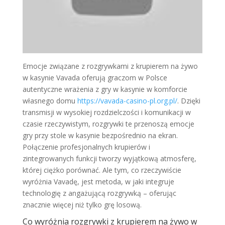
Emocje związane z rozgrywkami z krupierem na żywo
w kasynie Vavada oferują graczom w Polsce
autentyczne wrażenia z gry w kasynie w komforcie
własnego domu
https://vavada-casino-pl.org.pl/
. Dzięki
transmisji w wysokiej rozdzielczości i komunikacji w
czasie rzeczywistym, rozgrywki te przenoszą emocje
gry przy stole w kasynie bezpośrednio na ekran.
Połączenie profesjonalnych krupierów i
zintegrowanych funkcji tworzy wyjątkową atmosferę,
której ciężko porównać. Ale tym, co rzeczywiście
wyróżnia Vavadę, jest metoda, w jaki integruje
technologię z angażującą rozgrywką – oferując
znacznie więcej niż tylko grę losową.
Co wyróżnia rozgrywki z krupierem na żywo w