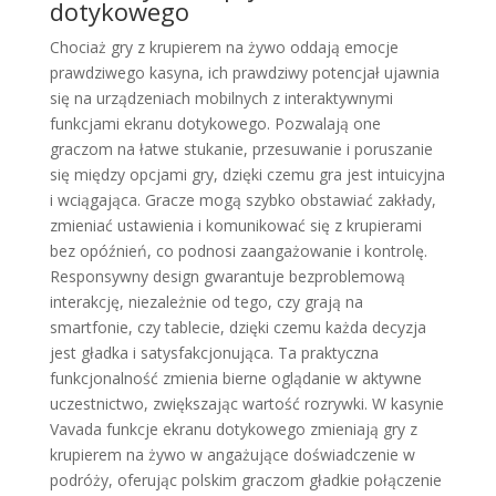
dotykowego
Chociaż gry z krupierem na żywo oddają emocje
prawdziwego kasyna, ich prawdziwy potencjał ujawnia
się na urządzeniach mobilnych z interaktywnymi
funkcjami ekranu dotykowego. Pozwalają one
graczom na łatwe stukanie, przesuwanie i poruszanie
się między opcjami gry, dzięki czemu gra jest intuicyjna
i wciągająca. Gracze mogą szybko obstawiać zakłady,
zmieniać ustawienia i komunikować się z krupierami
bez opóźnień, co podnosi zaangażowanie i kontrolę.
Responsywny design gwarantuje bezproblemową
interakcję, niezależnie od tego, czy grają na
smartfonie, czy tablecie, dzięki czemu każda decyzja
jest gładka i satysfakcjonująca. Ta praktyczna
funkcjonalność zmienia bierne oglądanie w aktywne
uczestnictwo, zwiększając wartość rozrywki. W kasynie
Vavada funkcje ekranu dotykowego zmieniają gry z
krupierem na żywo w angażujące doświadczenie w
podróży, oferując polskim graczom gładkie połączenie