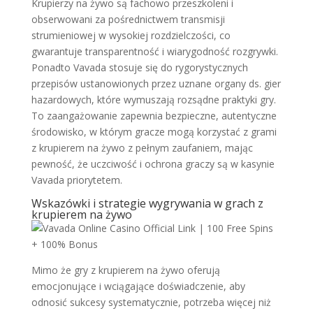
Krupierzy na żywo są fachowo przeszkoleni i
obserwowani za pośrednictwem transmisji
strumieniowej w wysokiej rozdzielczości, co
gwarantuje transparentność i wiarygodność rozgrywki.
Ponadto Vavada stosuje się do rygorystycznych
przepisów ustanowionych przez uznane organy ds. gier
hazardowych, które wymuszają rozsądne praktyki gry.
To zaangażowanie zapewnia bezpieczne, autentyczne
środowisko, w którym gracze mogą korzystać z grami
z krupierem na żywo z pełnym zaufaniem, mając
pewność, że uczciwość i ochrona graczy są w kasynie
Vavada priorytetem.
Wskazówki i strategie wygrywania w grach z
krupierem na żywo
Mimo że gry z krupierem na żywo oferują
emocjonujące i wciągające doświadczenie, aby
odnosić sukcesy systematycznie, potrzeba więcej niż