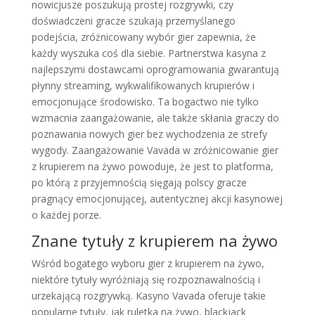
nowicjusze poszukują prostej rozgrywki, czy
doświadczeni gracze szukają przemyślanego
podejścia, zróżnicowany wybór gier zapewnia, że
każdy wyszuka coś dla siebie. Partnerstwa kasyna z
najlepszymi dostawcami oprogramowania gwarantują
płynny streaming, wykwalifikowanych krupierów i
emocjonujące środowisko. Ta bogactwo nie tylko
wzmacnia zaangażowanie, ale także skłania graczy do
poznawania nowych gier bez wychodzenia ze strefy
wygody. Zaangażowanie Vavada w zróżnicowanie gier
z krupierem na żywo powoduje, że jest to platforma,
po którą z przyjemnością sięgają polscy gracze
pragnący emocjonującej, autentycznej akcji kasynowej
o każdej porze.
Znane tytuły z krupierem na żywo
Wśród bogatego wyboru gier z krupierem na żywo,
niektóre tytuły wyróżniają się rozpoznawalnością i
urzekającą rozgrywką. Kasyno Vavada oferuje takie
popularne tytuły, jak ruletka na żywo, blackjack