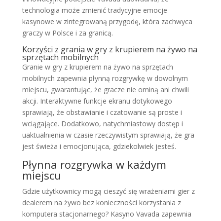
technologia może zmienić tradycyjne emocje
kasynowe w zintegrowaną przygodę, która zachwyca
graczy w Polsce i za granicą.
Korzyści z grania w gry z krupierem na żywo na
sprzętach mobilnych
Granie w gry z krupierem na żywo na sprzętach
mobilnych zapewnia płynną rozgrywkę w dowolnym
miejscu, gwarantując, że gracze nie ominą ani chwili
akcji. Interaktywne funkcje ekranu dotykowego
sprawiają, że obstawianie i czatowanie są proste i
wciągające. Dodatkowo, natychmiastowy dostęp i
uaktualnienia w czasie rzeczywistym sprawiają, że gra
jest świeża i emocjonująca, gdziekolwiek jesteś.
Płynna rozgrywka w każdym
miejscu
Gdzie użytkownicy mogą cieszyć się wrażeniami gier z
dealerem na żywo bez konieczności korzystania z
komputera stacjonarnego? Kasyno Vavada zapewnia