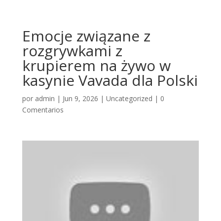
Emocje związane z
rozgrywkami z
krupierem na żywo w
kasynie Vavada dla Polski
por
admin
|
Jun 9, 2026
|
Uncategorized
|
0
Comentarios