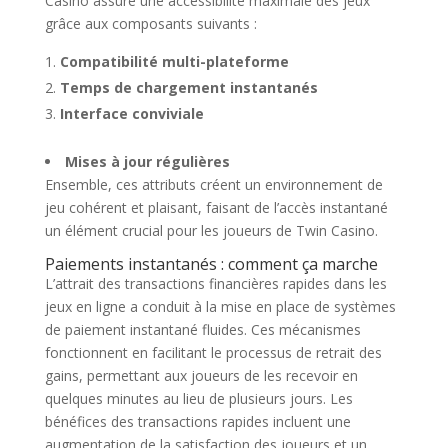
Casino assure une accessibilité maximale des jeux
grâce aux composants suivants :
Compatibilité multi-plateforme
Temps de chargement instantanés
Interface conviviale
Mises à jour régulières
Ensemble, ces attributs créent un environnement de
jeu cohérent et plaisant, faisant de l’accès instantané
un élément crucial pour les joueurs de Twin Casino.
Paiements instantanés : comment ça marche
L’attrait des transactions financières rapides dans les
jeux en ligne a conduit à la mise en place de systèmes
de paiement instantané fluides. Ces mécanismes
fonctionnent en facilitant le processus de retrait des
gains, permettant aux joueurs de les recevoir en
quelques minutes au lieu de plusieurs jours. Les
bénéfices des transactions rapides incluent une
augmentation de la satisfaction des joueurs et un