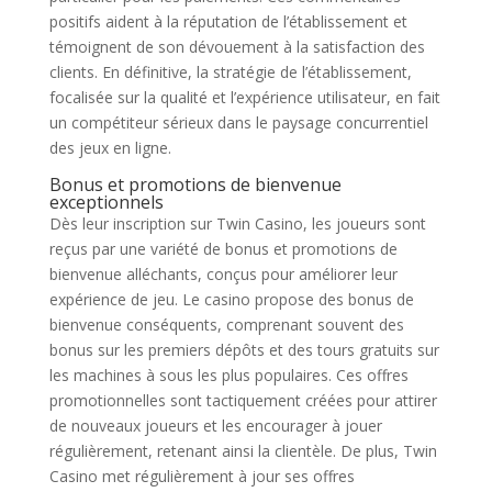
positifs aident à la réputation de l’établissement et
témoignent de son dévouement à la satisfaction des
clients. En définitive, la stratégie de l’établissement,
focalisée sur la qualité et l’expérience utilisateur, en fait
un compétiteur sérieux dans le paysage concurrentiel
des jeux en ligne.
Bonus et promotions de bienvenue
exceptionnels
Dès leur inscription sur Twin Casino, les joueurs sont
reçus par une variété de bonus et promotions de
bienvenue alléchants, conçus pour améliorer leur
expérience de jeu. Le casino propose des bonus de
bienvenue conséquents, comprenant souvent des
bonus sur les premiers dépôts et des tours gratuits sur
les machines à sous les plus populaires. Ces offres
promotionnelles sont tactiquement créées pour attirer
de nouveaux joueurs et les encourager à jouer
régulièrement, retenant ainsi la clientèle. De plus, Twin
Casino met régulièrement à jour ses offres