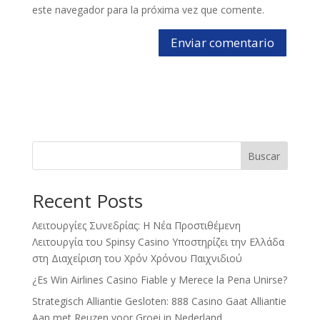
este navegador para la próxima vez que comente.
Buscar
Recent Posts
Λειτουργίες Συνεδρίας: Η Νέα Προστιθέμενη
Λειτουργία του Spinsy Casino Υποστηρίζει την Ελλάδα
στη Διαχείριση του Χρόν Χρόνου Παιχνιδιού
¿Es Win Airlines Casino Fiable y Merece la Pena Unirse?
Strategisch Alliantie Gesloten: 888 Casino Gaat Alliantie
Aan met Reuzen voor Groei in Nederland