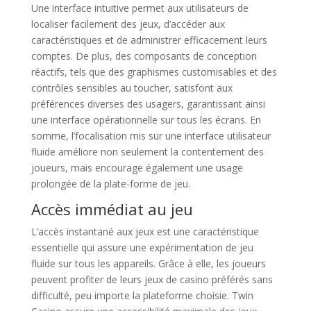
Une interface intuitive permet aux utilisateurs de
localiser facilement des jeux, d’accéder aux
caractéristiques et de administrer efficacement leurs
comptes. De plus, des composants de conception
réactifs, tels que des graphismes customisables et des
contrôles sensibles au toucher, satisfont aux
préférences diverses des usagers, garantissant ainsi
une interface opérationnelle sur tous les écrans. En
somme, l’focalisation mis sur une interface utilisateur
fluide améliore non seulement la contentement des
joueurs, mais encourage également une usage
prolongée de la plate-forme de jeu.
Accès immédiat au jeu
L’accès instantané aux jeux est une caractéristique
essentielle qui assure une expérimentation de jeu
fluide sur tous les appareils. Grâce à elle, les joueurs
peuvent profiter de leurs jeux de casino préférés sans
difficulté, peu importe la plateforme choisie. Twin