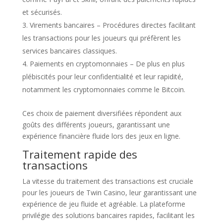
et sécurisés.
Virements bancaires – Procédures directes facilitant
les transactions pour les joueurs qui préfèrent les
services bancaires classiques.
Paiements en cryptomonnaies – De plus en plus
plébiscités pour leur confidentialité et leur rapidité,
notamment les cryptomonnaies comme le Bitcoin.
Ces choix de paiement diversifiées répondent aux
goûts des différents joueurs, garantissant une
expérience financière fluide lors des jeux en ligne.
Traitement rapide des
transactions
La vitesse du traitement des transactions est cruciale
pour les joueurs de Twin Casino, leur garantissant une
expérience de jeu fluide et agréable. La plateforme
privilégie des solutions bancaires rapides, facilitant les