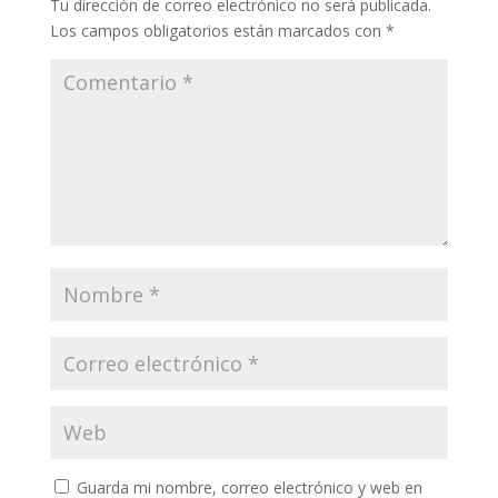
Tu dirección de correo electrónico no será publicada.
Los campos obligatorios están marcados con
*
Guarda mi nombre, correo electrónico y web en