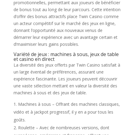
promotionnelles, permettant aux joueurs de bénéficier
de bonus tout au long de leur parcours. Cette intention
d’offrir des bonus attractifs place Twin Casino comme
un acteur compétitif sur le marché des jeux en ligne,
donnant l’opportunité aux nouveaux venus de
démarrer leur expérience avec un avantage certain et
d’maximiser leurs gains possibles.
Variété de jeux : machines à sous, jeux de table
et casino en direct
La diversité des jeux offerts par Twin Casino satisfait à
un large éventail de préférences, assurant une
expérience fascinante. Les joueurs peuvent découvrir
une vaste sélection mettant en valeur la diversité des
machines à sous et des jeux de table.
Machines à sous – Offrant des machines classiques,
vidéo et à jackpot progressif, il y en a pour tous les
goûts.
Roulette – Avec de nombreuses versions, dont