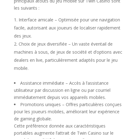
principaux atouts du jeu mobile sur Twin Casino sont
les suivants :
Interface amicale – Optimisée pour une navigation
facile, autorisant aux joueurs de localiser rapidement
des jeux.
Choix de jeux diversifiée – Un vaste éventail de
machines à sous, de jeux de société et d’options avec
dealers en live, particulièrement adaptés pour le jeu
mobile.
Assistance immédiate – Accès à l’assistance
utilisateur par discussion en ligne ou par courriel
immédiatement depuis vos appareils mobiles.
Promotions uniques – Offres particulières conçues
pour les joueurs mobiles, améliorant leur expérience
de gaming globale.
Cette préférence donnée aux caractéristiques
portables augmente l’attrait de Twin Casino sur le