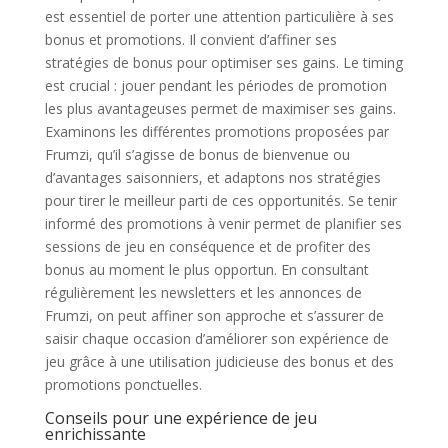
est essentiel de porter une attention particulière à ses
bonus et promotions. Il convient d’affiner ses
stratégies de bonus pour optimiser ses gains. Le timing
est crucial : jouer pendant les périodes de promotion
les plus avantageuses permet de maximiser ses gains.
Examinons les différentes promotions proposées par
Frumzi, qu’il s’agisse de bonus de bienvenue ou
d’avantages saisonniers, et adaptons nos stratégies
pour tirer le meilleur parti de ces opportunités. Se tenir
informé des promotions à venir permet de planifier ses
sessions de jeu en conséquence et de profiter des
bonus au moment le plus opportun. En consultant
régulièrement les newsletters et les annonces de
Frumzi, on peut affiner son approche et s’assurer de
saisir chaque occasion d’améliorer son expérience de
jeu grâce à une utilisation judicieuse des bonus et des
promotions ponctuelles.
Conseils pour une expérience de jeu
enrichissante