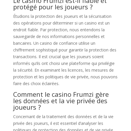
Le casino Frumzi est-il fiable et
protégé pour les joueurs ?
Étudions la protection des joueurs et la sécurisation
des opérations pour déterminer si un casino est un
endroit fiable. Par protection, nous entendons la
sauvegarde de nos informations personnelles et
bancaires. Un casino de confiance utilise un
chiffrement sophistiqué pour garantir la protection des
transactions. Il est crucial que les joueurs soient
informés qu’ils ont choisi une plateforme qui privilégie
la sécurité. En examinant les licences, les mesures de
protection et les politiques de vie privée, nous pouvons
faire des choix éclairées.
Comment le casino Frumzi gère
les données et la vie privée des
joueurs ?
Concernant de la traitement des données et de la vie
privée des joueurs, il est essentiel d’analyser les
politiques de protection des données et de vie privée.