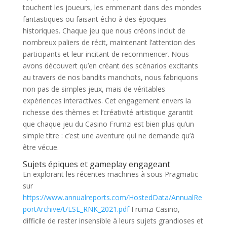
touchent les joueurs, les emmenant dans des mondes
fantastiques ou faisant écho à des époques
historiques. Chaque jeu que nous créons inclut de
nombreux paliers de récit, maintenant l’attention des
participants et leur incitant de recommencer. Nous
avons découvert qu’en créant des scénarios excitants
au travers de nos bandits manchots, nous fabriquons
non pas de simples jeux, mais de véritables
expériences interactives. Cet engagement envers la
richesse des thèmes et l’créativité artistique garantit
que chaque jeu du Casino Frumzi est bien plus qu’un
simple titre : c’est une aventure qui ne demande qu’à
être vécue.
Sujets épiques et gameplay engageant
En explorant les récentes machines à sous Pragmatic
sur
https://www.annualreports.com/HostedData/AnnualRe
portArchive/t/LSE_RNK_2021.pdf
Frumzi Casino,
difficile de rester insensible à leurs sujets grandioses et