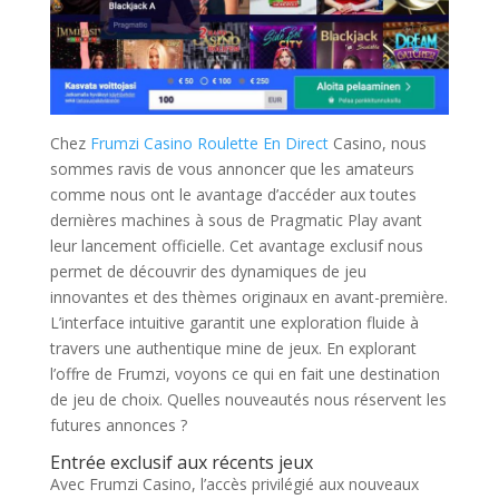
Chez
Frumzi Casino Roulette En Direct
Casino, nous
sommes ravis de vous annoncer que les amateurs
comme nous ont le avantage d’accéder aux toutes
dernières machines à sous de Pragmatic Play avant
leur lancement officielle. Cet avantage exclusif nous
permet de découvrir des dynamiques de jeu
innovantes et des thèmes originaux en avant-première.
L’interface intuitive garantit une exploration fluide à
travers une authentique mine de jeux. En explorant
l’offre de Frumzi, voyons ce qui en fait une destination
de jeu de choix. Quelles nouveautés nous réservent les
futures annonces ?
Entrée exclusif aux récents jeux
Avec Frumzi Casino, l’accès privilégié aux nouveaux