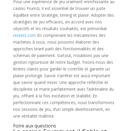
Pour une expérience de jeu vraiment enrichissante au
casino Frumzi, il est essentiel de trouver un juste
équilibre entre stratégie, timing et plaisir. Adopter des
stratégies de jeu efficaces, en accord avec nos
objectifs et les résultats souhaités, est primordial.
reuters.com
En comprenant les mécanismes des
machines à sous, nous pouvons élaborer des
approches tirant parti des fonctionnalités et des
schémas de paiement. Surtout, n’oublions pas une
gestion rigoureuse de notre budget. Fixons-nous des
limites claires pour garder le contrôle et garantir un
plaisir prolongé. Savoir s’arrêter est aussi important
que savoir quand miser. Une approche réfléchie et
disciplinée se marie parfaitement avec l’adrénaline du
jeu, offrant à la fois excitation et stabilité. En
perfectionnant ces compétences, nous transformons
nos sessions de jeu, d’un simple divertissement, en
une véritable maîtrise.
Foire aux questions