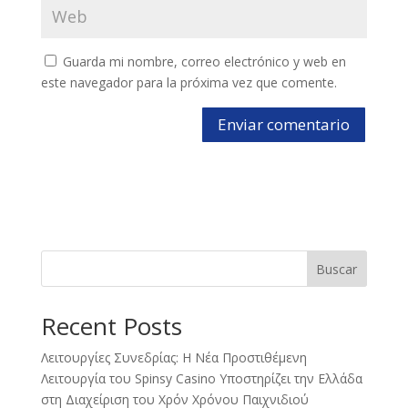
Guarda mi nombre, correo electrónico y web en
este navegador para la próxima vez que comente.
Buscar
Recent Posts
Λειτουργίες Συνεδρίας: Η Νέα Προστιθέμενη
Λειτουργία του Spinsy Casino Υποστηρίζει την Ελλάδα
στη Διαχείριση του Χρόν Χρόνου Παιχνιδιού