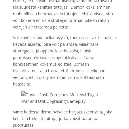
ettei kyse ole vain testaamisesta, vaan merkittävästä
tilaisuudesta kehittää taitojasi. Demon kokeileminen
mahdollistaa huomattavan taitojen kehittämisen, sillä
voit kokeilla erilaisia strategioita ilman oikean rahan
vetojen aiheuttamaa painetta.
Voit myös tehdä pelianalyysiä, tarkastella taktiikkaasi ja
havaita alueita, joilla voit parantaa. Viilaamalla
strategiaasi ja oppimalla virheistäsi, hioisit
päätöksentekoasi ja reagointikykyäsi. Tämä
konkreettinen kokemus edistää luomaan
itseluottamusta ja takaa, että siirtyessäsi oikeaan
vedonlyöntiin olet paremmin valmis kohtaamaan
haasteita.
Viime kädessä demo palvelee harjoituskenttänä, joka
kehittää tärkeitä taitoja, jotka voivat parantaa
suoritustasi.