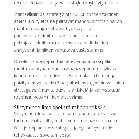
resurssienhallintaan ja vastustajien käyttäytymiseen.
Ihanteellisiin pelistrategioihin kuuluu tornien taktinen
asettelu niin, että ne peittävät mahdollisimman paljon
maata ja tasapainottavat hyökkäys- ja
puolustustaktiikoita. Lisäksi onnistuneisiin
pelaajataktiikoihin kuuluu vastustajan liikkeiden
analysointi ja niiden vaikuttava vastustaminen.
On olennaista sopeuttaa lähestymistapaasi pelin
muuttuvan dynamiikan mukaan; sopeutumiskyky voi
kääntää tilanteen eduksi. Testaa erilaisia tornien ja
päivitysten yhdistelmiä harjoitustilassa, jolloin voit hioa
strategiaasi ilman taloudellisia riskejä ja valmistautua
todellisiin vetoihin, kun olet valmis.
Siirtyminen ilmaispelistä rahapanoksiin
Siirtyminen ilmaispelistä oikean rahan panoksiin voi
tuntua pelottavalta, mutta sen ei ole pakko olla niin.
Olet jo oppinut pelistrategiat, ja nyt on kyse niiden
tehokkaasta soveltamisesta.