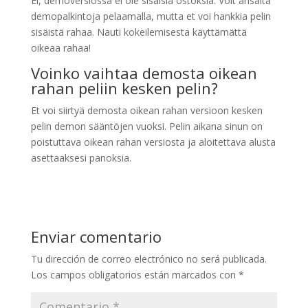
Ei, demoversiossa ei ole sisäisiä ostoksia. Voit ansaita
demopalkintoja pelaamalla, mutta et voi hankkia pelin
sisäistä rahaa. Nauti kokeilemisesta käyttämättä
oikeaa rahaa!
Voinko vaihtaa demosta oikean
rahan peliin kesken pelin?
Et voi siirtyä demosta oikean rahan versioon kesken
pelin demon sääntöjen vuoksi. Pelin aikana sinun on
poistuttava oikean rahan versiosta ja aloitettava alusta
asettaaksesi panoksia.
Enviar comentario
Tu dirección de correo electrónico no será publicada.
Los campos obligatorios están marcados con
*