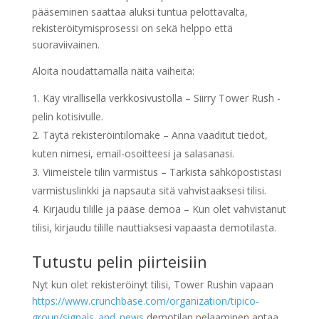
pääseminen saattaa aluksi tuntua pelottavalta,
rekisteröitymisprosessi on sekä helppo että
suoraviivainen.
Aloita noudattamalla näitä vaiheita:
Käy virallisella verkkosivustolla – Siirry Tower Rush -
pelin kotisivulle.
Täytä rekisteröintilomake – Anna vaaditut tiedot,
kuten nimesi, email-osoitteesi ja salasanasi.
Viimeistele tilin varmistus – Tarkista sähköpostistasi
varmistuslinkki ja napsauta sitä vahvistaaksesi tilisi.
Kirjaudu tilille ja pääse demoa – Kun olet vahvistanut
tilisi, kirjaudu tilille nauttiaksesi vapaasta demotilasta.
Tutustu pelin piirteisiin
Nyt kun olet rekisteröinyt tilisi, Tower Rushin vapaan
https://www.crunchbase.com/organization/tipico-
group/signals_and_news
demotilan pelaaminen antaa