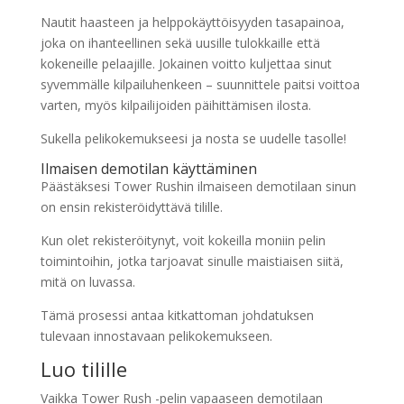
Nautit haasteen ja helppokäyttöisyyden tasapainoa,
joka on ihanteellinen sekä uusille tulokkaille että
kokeneille pelaajille. Jokainen voitto kuljettaa sinut
syvemmälle kilpailuhenkeen – suunnittele paitsi voittoa
varten, myös kilpailijoiden päihittämisen ilosta.
Sukella pelikokemukseesi ja nosta se uudelle tasolle!
Ilmaisen demotilan käyttäminen
Päästäksesi Tower Rushin ilmaiseen demotilaan sinun
on ensin rekisteröidyttävä tilille.
Kun olet rekisteröitynyt, voit kokeilla moniin pelin
toimintoihin, jotka tarjoavat sinulle maistiaisen siitä,
mitä on luvassa.
Tämä prosessi antaa kitkattoman johdatuksen
tulevaan innostavaan pelikokemukseen.
Luo tilille
Vaikka Tower Rush -pelin vapaaseen demotilaan