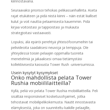
kiinnostavana.
Seuraavaksi priorisoi tehokas pelikassanhallinta. Aseta
rajat etukäteen ja pidä niistä kiinni – näin estät liialliset
kulut ja voit nauttia pelaamisesta kauemmin. Pidä
kirjaa voitoistasi ja tappioistasi ja mukauta
strategioitasi vastaavasti.
Lopuksi, älä epäröi perehtyä yhteisöfoorumeihin tai
pelivideoita saadaksesi neuvoja ja temppuja. Ole
yhteydessä toisiin pelaajiin oppimalla tuoreita
menetelmiä ja jakaaksesi omaa tietämystäsi
kollektiivisesta kasvusta Tower Rush -universumissa.
Usein kysytyt kysymykset
Onko mahdollista pelata Tower
Rushia mobiililaitteilla?
Kyllä, peliä voi pelata Tower Rushia mobiililaitteilla. Peli
sisältää responsiiviset kosketusohjaimet, jotka
tehostavat mobiilipelikokemusta. Nautit innostavasta
elämyksestä, joka on suunniteltu kaikille pelaajille,