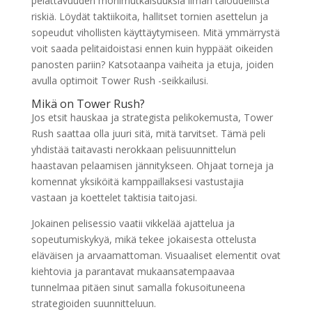
pelattavuuden monimutkaisuuksia ilman taloudellista
riskiä. Löydät taktiikoita, hallitset tornien asettelun ja
sopeudut vihollisten käyttäytymiseen. Mitä ymmärrystä
voit saada pelitaidoistasi ennen kuin hyppäät oikeiden
panosten pariin? Katsotaanpa vaiheita ja etuja, joiden
avulla optimoit Tower Rush -seikkailusi.
Mikä on Tower Rush?
Jos etsit hauskaa ja strategista pelikokemusta, Tower
Rush saattaa olla juuri sitä, mitä tarvitset. Tämä peli
yhdistää taitavasti nerokkaan pelisuunnittelun
haastavan pelaamisen jännitykseen. Ohjaat torneja ja
komennat yksiköitä kamppaillaksesi vastustajia
vastaan ja koettelet taktisia taitojasi.
Jokainen pelisessio vaatii vikkelää ajattelua ja
sopeutumiskykyä, mikä tekee jokaisesta ottelusta
eläväisen ja arvaamattoman. Visuaaliset elementit ovat
kiehtovia ja parantavat mukaansatempaavaa
tunnelmaa pitäen sinut samalla fokusoituneena
strategioiden suunnitteluun.