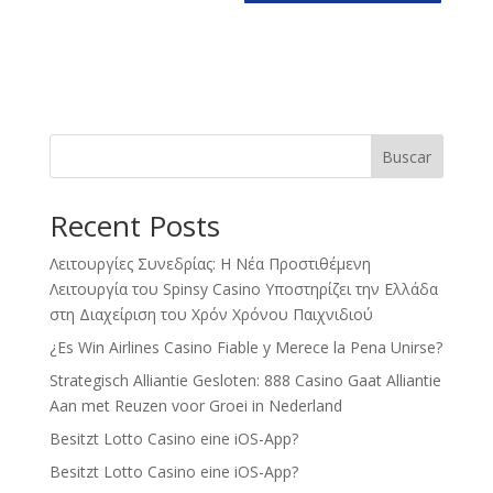
Buscar
Recent Posts
Λειτουργίες Συνεδρίας: Η Νέα Προστιθέμενη
Λειτουργία του Spinsy Casino Υποστηρίζει την Ελλάδα
στη Διαχείριση του Χρόν Χρόνου Παιχνιδιού
¿Es Win Airlines Casino Fiable y Merece la Pena Unirse?
Strategisch Alliantie Gesloten: 888 Casino Gaat Alliantie
Aan met Reuzen voor Groei in Nederland
Besitzt Lotto Casino eine iOS-App?
Besitzt Lotto Casino eine iOS-App?