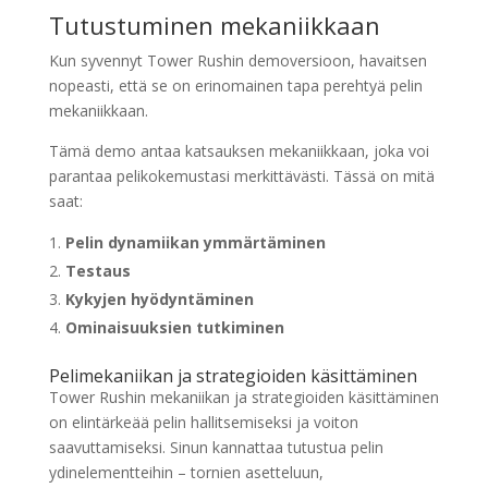
Tutustuminen mekaniikkaan
Kun syvennyt Tower Rushin demoversioon, havaitsen
nopeasti, että se on erinomainen tapa perehtyä pelin
mekaniikkaan.
Tämä demo antaa katsauksen mekaniikkaan, joka voi
parantaa pelikokemustasi merkittävästi. Tässä on mitä
saat:
Pelin dynamiikan ymmärtäminen
Testaus
Kykyjen hyödyntäminen
Ominaisuuksien tutkiminen
Pelimekaniikan ja strategioiden käsittäminen
Tower Rushin mekaniikan ja strategioiden käsittäminen
on elintärkeää pelin hallitsemiseksi ja voiton
saavuttamiseksi. Sinun kannattaa tutustua pelin
ydinelementteihin – tornien asetteluun,