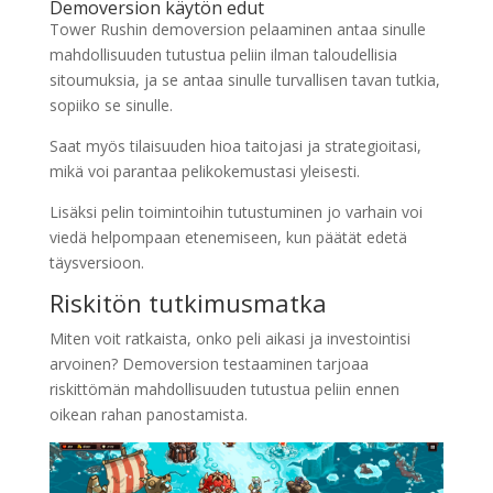
Demoversion käytön edut
Tower Rushin demoversion pelaaminen antaa sinulle
mahdollisuuden tutustua peliin ilman taloudellisia
sitoumuksia, ja se antaa sinulle turvallisen tavan tutkia,
sopiiko se sinulle.
Saat myös tilaisuuden hioa taitojasi ja strategioitasi,
mikä voi parantaa pelikokemustasi yleisesti.
Lisäksi pelin toimintoihin tutustuminen jo varhain voi
viedä helpompaan etenemiseen, kun päätät edetä
täysversioon.
Riskitön tutkimusmatka
Miten voit ratkaista, onko peli aikasi ja investointisi
arvoinen? Demoversion testaaminen tarjoaa
riskittömän mahdollisuuden tutustua peliin ennen
oikean rahan panostamista.