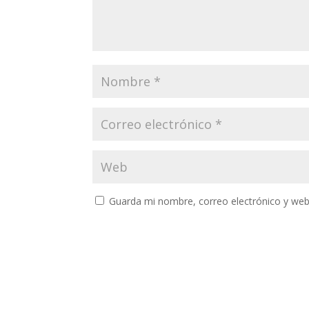
Guarda mi nombre, correo electrónico y web