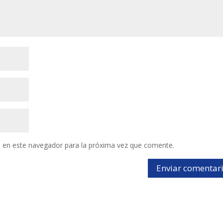
 en este navegador para la próxima vez que comente.