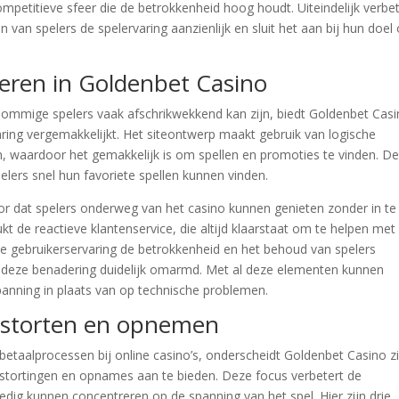
mpetitieve sfeer die de betrokkenheid hoog houdt. Uiteindelijk verbet
van spelers de spelervaring aanzienlijk en sluit het aan bij hun doel
eren in Goldenbet Casino
ommige spelers vaak afschrikwekkend kan zijn, biedt Goldenbet Cas
varing vergemakkelijkt. Het siteontwerp maakt gebruik van logische
ën, waardoor het gemakkelijk is om spellen en promoties te vinden. D
elers snel hun favoriete spellen kunnen vinden.
or dat spelers onderweg van het casino kunnen genieten zonder in te
t de reactieve klantenservice, die altijd klaarstaat om te helpen met 
te gebruikerservaring de betrokkenheid en het behoud van spelers
t deze benadering duidelijk omarmd. Met al deze elementen kunnen
panning in plaats van op technische problemen.
k storten en opnemen
betaalprocessen bij online casino’s, onderscheidt Goldenbet Casino z
 stortingen en opnames aan te bieden. Deze focus verbetert de
ledig kunnen concentreren op de spanning van het spel. Hier zijn drie