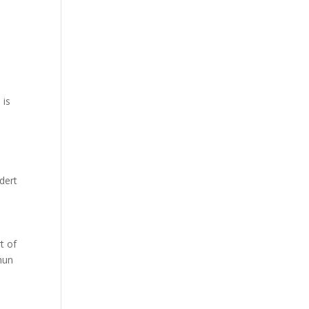
 is
dert
t of
 hun