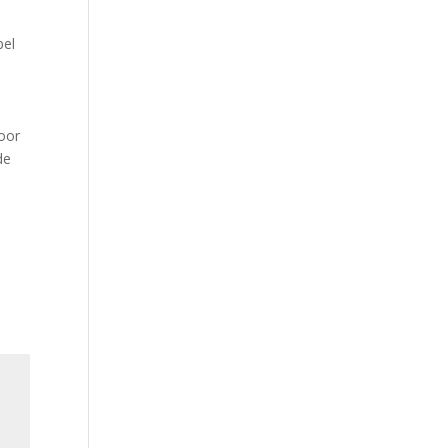
pel
voor
de