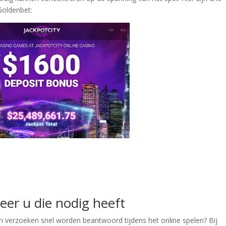
Goldenbet:
eer u die nodig heeft
n verzoeken snel worden beantwoord tijdens het online spelen? Bij