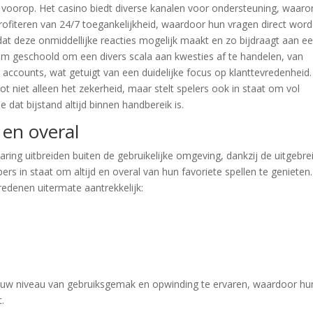
e voorop. Het casino biedt diverse kanalen voor ondersteuning, waaro
profiteren van 24/7 toegankelijkheid, waardoor hun vragen direct wor
at deze onmiddellijke reacties mogelijk maakt en zo bijdraagt aan e
eam geschoold om een divers scala aan kwesties af te handelen, van
 accounts, wat getuigt van een duidelijke focus op klanttevredenheid.
 niet alleen het zekerheid, maar stelt spelers ook in staat om vol
dat bijstand altijd binnen handbereik is.
 en overal
ring uitbreiden buiten de gebruikelijke omgeving, dankzij de uitgebre
bbers in staat om altijd en overal van hun favoriete spellen te genieten.
redenen uitermate aantrekkelijk:
nieuw niveau van gebruiksgemak en opwinding te ervaren, waardoor hu
.