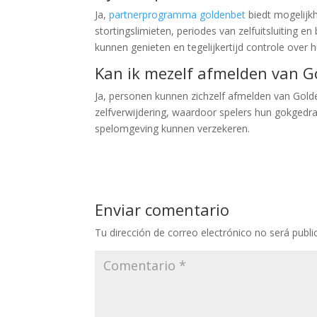
Ja,
partnerprogramma goldenbet
biedt mogelijk
stortingslimieten, periodes van zelfuitsluiting 
kunnen genieten en tegelijkertijd controle ove
Kan ik mezelf afmelden van Go
Ja, personen kunnen zichzelf afmelden van Golde
zelfverwijdering, waardoor spelers hun gokged
spelomgeving kunnen verzekeren.
Enviar comentario
Tu dirección de correo electrónico no será publi