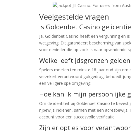
Veelgestelde vragen
Is Goldenbet Casino gelicenti
Ja, Goldenbet Casino heeft een vergunning en is
wetgeving. Dit garandeert bescherming van spel
voor eenieder die op zoek is naar opwindende sp
Welke leeftijdsgrenzen gelden
Spelers moeten ten minste 18 jaar oud zijn om d
verzekert verantwoord gokgedrag, behoedt jonge
een veiligere spelomgeving.
Hoe kan ik mijn persoonlijke 
Om de identiteit bij Goldenbet Casino te bevest
rijbewijs indienen, samen met een adresbewijs. H
account voor een succesvolle verificatie.
Zijn er opties voor verantwoo