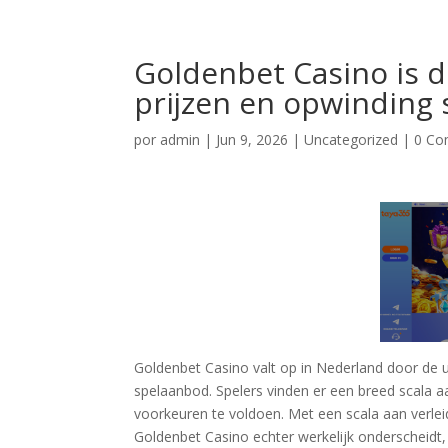
Goldenbet Casino is d
prijzen en opwindin
por
admin
|
Jun 9, 2026
|
Uncategorized
|
0 Co
Goldenbet Casino valt op in Nederland door de 
spelaanbod. Spelers vinden er een breed scala a
voorkeuren te voldoen. Met een scala aan verlei
Goldenbet Casino echter werkelijk onderscheidt, 