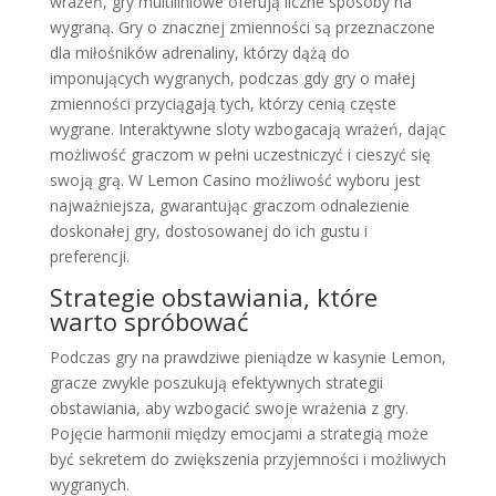
wrażeń, gry multiliniowe oferują liczne sposoby na
wygraną. Gry o znacznej zmienności są przeznaczone
dla miłośników adrenaliny, którzy dążą do
imponujących wygranych, podczas gdy gry o małej
zmienności przyciągają tych, którzy cenią częste
wygrane. Interaktywne sloty wzbogacają wrażeń, dając
możliwość graczom w pełni uczestniczyć i cieszyć się
swoją grą. W Lemon Casino możliwość wyboru jest
najważniejsza, gwarantując graczom odnalezienie
doskonałej gry, dostosowanej do ich gustu i
preferencji.
Strategie obstawiania, które
warto spróbować
Podczas gry na prawdziwe pieniądze w kasynie Lemon,
gracze zwykle poszukują efektywnych strategii
obstawiania, aby wzbogacić swoje wrażenia z gry.
Pojęcie harmonii między emocjami a strategią może
być sekretem do zwiększenia przyjemności i możliwych
wygranych.