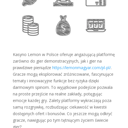
Kasyno Lemon w Polsce oferuje angażującą platformę
zarówno do gier demonstracyjnych, jak i gier na
prawdziwe pieniądze
https://lemonmagyar.com/pl-pl/
.
Gracze mogą eksplorować zróżnicowane, fascynujące
tematy i innowacyjne funkcje bez ryzyka dzięki
darmowym spinom. To wyjątkowe podejście pozwala
na proste przejście na realne zakłady, potęgując
emocje każdej gry. Zalety platformy wykraczają poza
samą rozgrywkę, rozbudzając ciekawość w kwestii
dostępnych ofert i bonusów. Co jeszcze mogą odkryć
gracze, nawigując po tym tętniącym życiem świecie
gier?