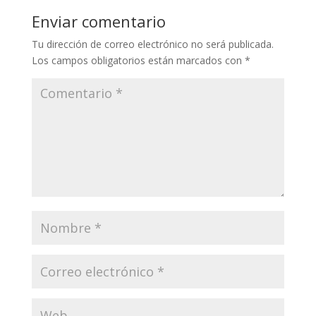
Enviar comentario
Tu dirección de correo electrónico no será publicada.
Los campos obligatorios están marcados con
*