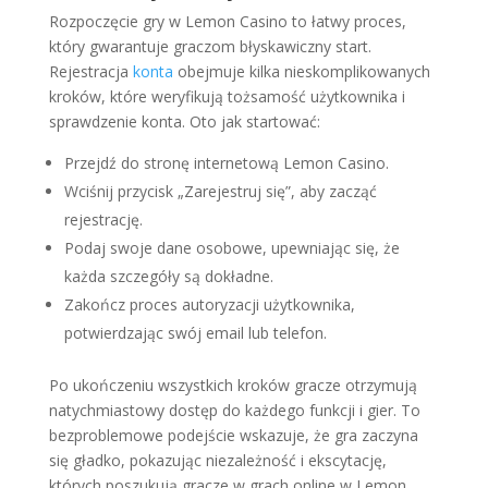
Rozpoczęcie gry w Lemon Casino to łatwy proces,
który gwarantuje graczom błyskawiczny start.
Rejestracja
konta
obejmuje kilka nieskomplikowanych
kroków, które weryfikują tożsamość użytkownika i
sprawdzenie konta. Oto jak startować:
Przejdź do stronę internetową Lemon Casino.
Wciśnij przycisk „Zarejestruj się”, aby zacząć
rejestrację.
Podaj swoje dane osobowe, upewniając się, że
każda szczegóły są dokładne.
Zakończ proces autoryzacji użytkownika,
potwierdzając swój email lub telefon.
Po ukończeniu wszystkich kroków gracze otrzymują
natychmiastowy dostęp do każdego funkcji i gier. To
bezproblemowe podejście wskazuje, że gra zaczyna
się gładko, pokazując niezależność i ekscytację,
których poszukują gracze w grach online w Lemon