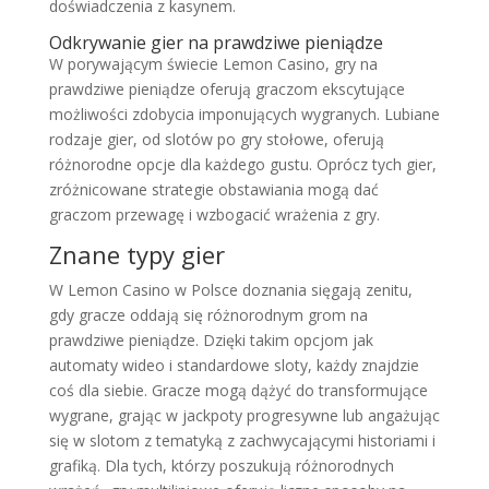
doświadczenia z kasynem.
Odkrywanie gier na prawdziwe pieniądze
W porywającym świecie Lemon Casino, gry na
prawdziwe pieniądze oferują graczom ekscytujące
możliwości zdobycia imponujących wygranych. Lubiane
rodzaje gier, od slotów po gry stołowe, oferują
różnorodne opcje dla każdego gustu. Oprócz tych gier,
zróżnicowane strategie obstawiania mogą dać
graczom przewagę i wzbogacić wrażenia z gry.
Znane typy gier
W Lemon Casino w Polsce doznania sięgają zenitu,
gdy gracze oddają się różnorodnym grom na
prawdziwe pieniądze. Dzięki takim opcjom jak
automaty wideo i standardowe sloty, każdy znajdzie
coś dla siebie. Gracze mogą dążyć do transformujące
wygrane, grając w jackpoty progresywne lub angażując
się w slotom z tematyką z zachwycającymi historiami i
grafiką. Dla tych, którzy poszukują różnorodnych