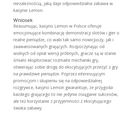
niezależnością, jaką daje odpowiedzialna zabawa w
kasynie Lemon.
Wniosek
Reasumując, kasyno Lemon w Polsce oferuje
emocjonujące kombinację demonstracji slotów i gier o
realne pieniądze, co wabi tak samo nowicjuszy, jak i
zaawansowanych grających. Rozpoczynając od
wolnych od opłat wersji próbnych, gracze są w stanie
śmiało eksplorować rozmaite mechaniki gry,
otwierając sobie drogę do ekscytujących przeżyć z gry
na prawdziwe pieniądze. Poprzez interesującym
promocjom i skupieniu się na odpowiedzialnej
rozgrywce, kasyno Lemon gwarantuje, że przygoda
każdego grającego to nie jedynie osiąganie sukcesów,
ale też korzystanie z przyjemności z ekscytującego
świata zabawy.