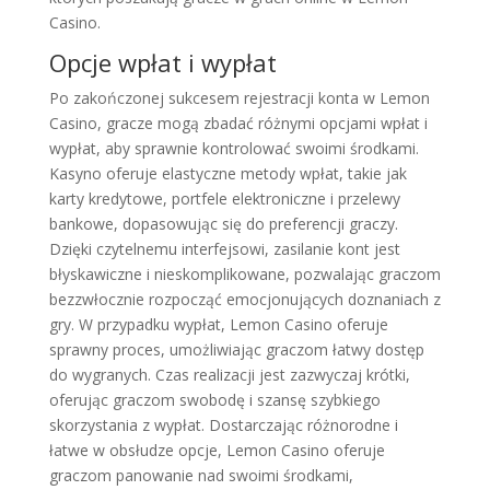
Casino.
Opcje wpłat i wypłat
Po zakończonej sukcesem rejestracji konta w Lemon
Casino, gracze mogą zbadać różnymi opcjami wpłat i
wypłat, aby sprawnie kontrolować swoimi środkami.
Kasyno oferuje elastyczne metody wpłat, takie jak
karty kredytowe, portfele elektroniczne i przelewy
bankowe, dopasowując się do preferencji graczy.
Dzięki czytelnemu interfejsowi, zasilanie kont jest
błyskawiczne i nieskomplikowane, pozwalając graczom
bezzwłocznie rozpocząć emocjonujących doznaniach z
gry. W przypadku wypłat, Lemon Casino oferuje
sprawny proces, umożliwiając graczom łatwy dostęp
do wygranych. Czas realizacji jest zazwyczaj krótki,
oferując graczom swobodę i szansę szybkiego
skorzystania z wypłat. Dostarczając różnorodne i
łatwe w obsłudze opcje, Lemon Casino oferuje
graczom panowanie nad swoimi środkami,