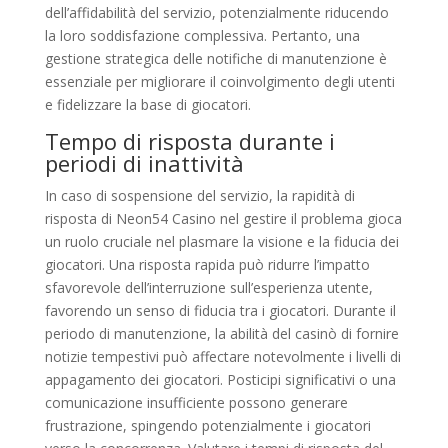
dell’affidabilità del servizio, potenzialmente riducendo
la loro soddisfazione complessiva. Pertanto, una
gestione strategica delle notifiche di manutenzione è
essenziale per migliorare il coinvolgimento degli utenti
e fidelizzare la base di giocatori.
Tempo di risposta durante i
periodi di inattività
In caso di sospensione del servizio, la rapidità di
risposta di Neon54 Casino nel gestire il problema gioca
un ruolo cruciale nel plasmare la visione e la fiducia dei
giocatori. Una risposta rapida può ridurre l’impatto
sfavorevole dell’interruzione sull’esperienza utente,
favorendo un senso di fiducia tra i giocatori. Durante il
periodo di manutenzione, la abilità del casinò di fornire
notizie tempestivi può affectare notevolmente i livelli di
appagamento dei giocatori. Posticipi significativi o una
comunicazione insufficiente possono generare
frustrazione, spingendo potenzialmente i giocatori