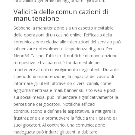
loro validità generale nel aggiornare i giocatori.
Validità delle comunicazioni di
manutenzione
Sebbene la manutenzione sia un aspetto inevitabile
delle operazioni di un casinò online, l’efficacia della
comunicazione relativa alle interruzioni del servizio può
influenzare notevolmente l’esperienza di gioco. Per
Neon54 Casino, l’utilizzo di notifiche di manutenzione
tempestive e trasparenti è fondamentale per
mantenere alto il coinvolgimento degli utenti. Durante
il periodo di manutenzione, la capacità del casinò di
informare gli utenti attraverso diversi canali, come
aggiornamenti via e-mail, banner sul sito web e post
sui social media, può influenzare significativamente la
percezione dei giocatori. Notifiche efficaci
contribuiscono a definire le aspettative, a mitigare la
frustrazione e a promuovere la fiducia tra il casinò e i
suoi giocatori. Al contrario, una comunicazione
inadeguata può indurre gli utenti a dubitare