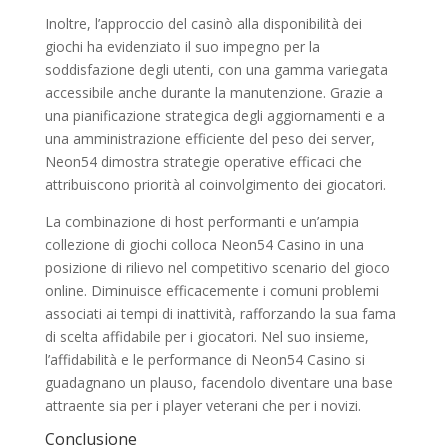
Inoltre, l’approccio del casinò alla disponibilità dei
giochi ha evidenziato il suo impegno per la
soddisfazione degli utenti, con una gamma variegata
accessibile anche durante la manutenzione. Grazie a
una pianificazione strategica degli aggiornamenti e a
una amministrazione efficiente del peso dei server,
Neon54 dimostra strategie operative efficaci che
attribuiscono priorità al coinvolgimento dei giocatori.
La combinazione di host performanti e un’ampia
collezione di giochi colloca Neon54 Casino in una
posizione di rilievo nel competitivo scenario del gioco
online. Diminuisce efficacemente i comuni problemi
associati ai tempi di inattività, rafforzando la sua fama
di scelta affidabile per i giocatori. Nel suo insieme,
l’affidabilità e le performance di Neon54 Casino si
guadagnano un plauso, facendolo diventare una base
attraente sia per i player veterani che per i novizi.
Conclusione