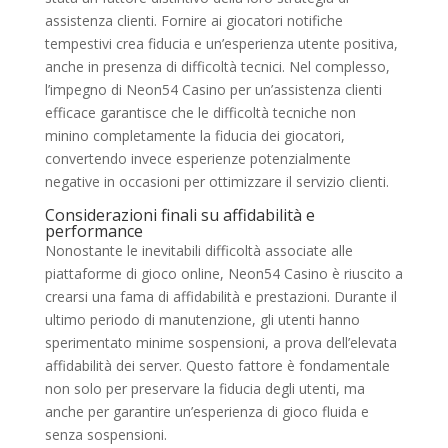
assistenza clienti. Fornire ai giocatori notifiche
tempestivi crea fiducia e un’esperienza utente positiva,
anche in presenza di difficoltà tecnici. Nel complesso,
l’impegno di Neon54 Casino per un’assistenza clienti
efficace garantisce che le difficoltà tecniche non
minino completamente la fiducia dei giocatori,
convertendo invece esperienze potenzialmente
negative in occasioni per ottimizzare il servizio clienti.
Considerazioni finali su affidabilità e
performance
Nonostante le inevitabili difficoltà associate alle
piattaforme di gioco online, Neon54 Casino è riuscito a
crearsi una fama di affidabilità e prestazioni. Durante il
ultimo periodo di manutenzione, gli utenti hanno
sperimentato minime sospensioni, a prova dell’elevata
affidabilità dei server. Questo fattore è fondamentale
non solo per preservare la fiducia degli utenti, ma
anche per garantire un’esperienza di gioco fluida e
senza sospensioni.